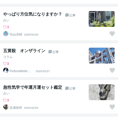
士 Ayaka
やっぱり方位気になりますか？
記事
占い
3
Yuzu358
2025/04/20
五黄殺 オンザライン
記事
コラム
3
Fortuneteller
2025/02/27
天音
急性気学で年運月運セット鑑定
記事
占い
3
吉浦加祥
2024/02/02