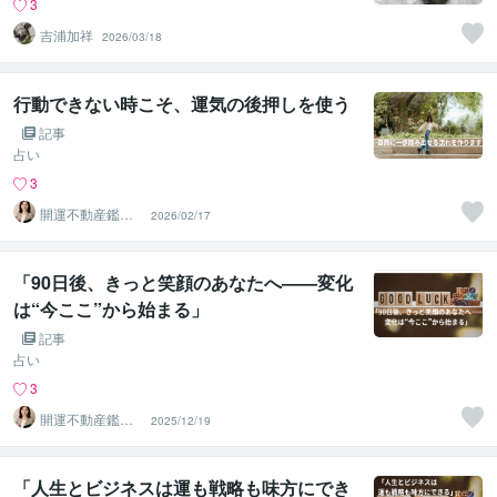
3
吉浦加祥
2026/03/18
行動できない時こそ、運気の後押しを使う
記事
占い
3
開運不動産鑑定
2026/02/17
士 Ayaka
「90日後、きっと笑顔のあなたへ——変化
は“今ここ”から始まる」
記事
占い
3
開運不動産鑑定
2025/12/19
士 Ayaka
「人生とビジネスは運も戦略も味方にでき