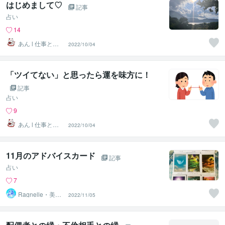
はじめまして♡
記事
占い
14
あん l 仕事とキ
2022/10/04
ャリア＠元気に
なる占い
「ツイてない」と思ったら運を味方に！
記事
占い
9
あん l 仕事とキ
2022/10/04
ャリア＠元気に
なる占い
11月のアドバイスカード
記事
占い
7
Ragnelle・美功
2022/11/05
（みのり）