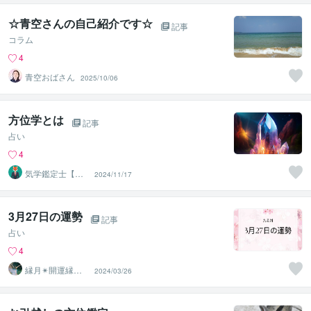
☆青空さんの自己紹介です☆
記事
コラム
4
青空おばさん
2025/10/06
方位学とは
記事
占い
4
気学鑑定士【方
2024/11/17
位学】 ダイス
ケ
3月27日の運勢
記事
占い
4
縁月✴︎開運縁結
2024/03/26
び