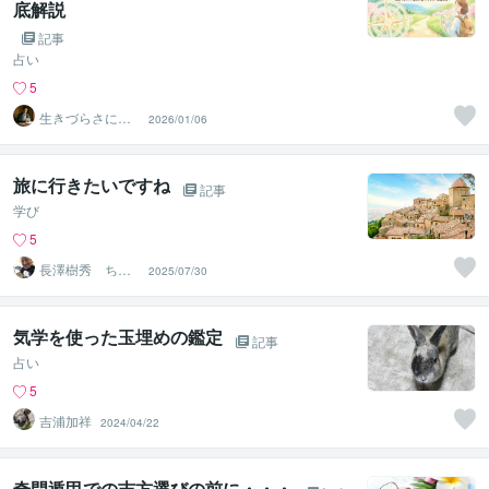
底解説
記事
占い
5
生きづらさに寄
2026/01/06
り添う九星気学
鑑定士
旅に行きたいですね
記事
学び
5
長澤樹秀 ちょ
2025/07/30
も 九星気学占
い師
気学を使った玉埋めの鑑定
記事
占い
5
吉浦加祥
2024/04/22
奇門遁甲での吉方選びの前に・・・