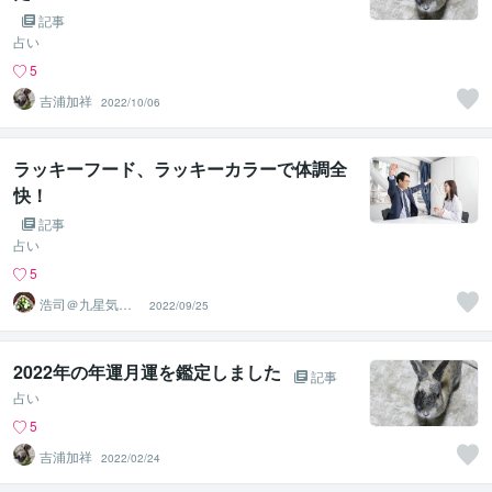
記事
占い
5
吉浦加祥
2022/10/06
ラッキーフード、ラッキーカラーで体調全
快！
記事
占い
5
浩司＠九星気学
2022/09/25
風水鑑定士、姓
名鑑定士
2022年の年運月運を鑑定しました
記事
占い
5
吉浦加祥
2022/02/24