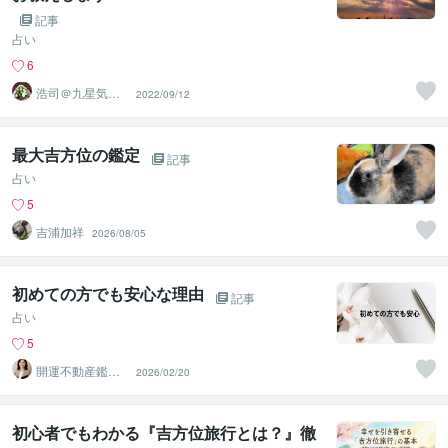
記事
占い
6
浩司＠九星気学
2022/09/12
風水鑑定士、姓
名鑑定士
最大吉方位の鑑定
記事
占い
5
吉浦加祥
2026/08/05
初めての方でも安心な理由
記事
占い
5
開運不動産鑑定
2026/02/20
士 Ayaka
初心者でもわかる『吉方位旅行とは？』徹