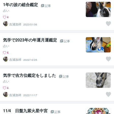
1年の波の総合鑑定
記事
占い
4
吉浦加祥
2023/01/06
気学で2023年の年運月運鑑定
記事
占い
4
吉浦加祥
2022/12/25
気学で吉方位鑑定をしました
記事
占い
4
吉浦加祥
2022/11/17
11/4 日盤九紫火星中宮
記事