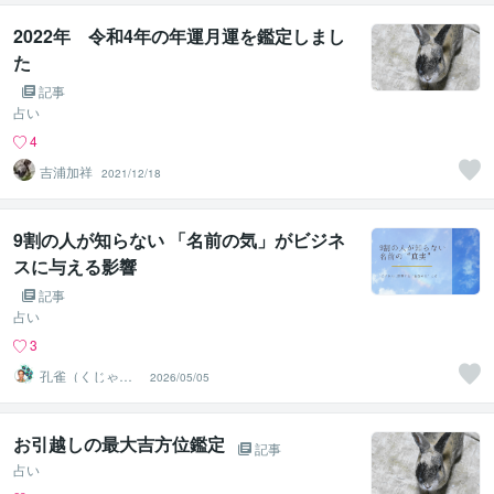
2022年 令和4年の年運月運を鑑定しまし
た
記事
占い
4
吉浦加祥
2021/12/18
9割の人が知らない 「名前の気」がビジネ
スに与える影響
記事
占い
3
孔雀（くじゃ
2026/05/05
く）
お引越しの最大吉方位鑑定
記事
占い