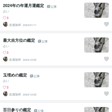
2024年の年運月運鑑定
記事
占い
3
吉浦加祥
2024/01/11
最大吉方位の鑑定
記事
占い
3
吉浦加祥
2023/12/25
玉埋めの鑑定
記事
占い
3
吉浦加祥
2023/12/25
百日参りの鑑定
記事