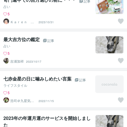
記事
占い
5
Ｋａｒｅｎ ｃ
2023/10/31
ｏｃｏ
最大吉方位の鑑定
記事
占い
5
吉浦加祥
2023/10/17
七赤金星の日に噛みしめたい言葉
記事
ライフスタイル
5
浩司＠九星気学
2022/11/15
風水鑑定士、姓
名鑑定士
2023年の年運月運のサービスを開始しまし
た