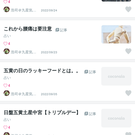
4
浩司＠九星気学
2022/09/24
風水鑑定士、姓
名鑑定士
これから腰痛は要注意
記事
占い
4
浩司＠九星気学
2022/09/23
風水鑑定士、姓
名鑑定士
五黄の日のラッキーフードとは。。
記事
占い
4
浩司＠九星気学
2022/09/05
風水鑑定士、姓
名鑑定士
日盤五黄土星中宮【トリプルデー】
記事
占い
4