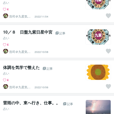
占い
4
浩司＠九星気学
2022/11/04
風水鑑定士、姓
名鑑定士
10／８ 日盤九紫日星中宮
記事
占い
4
浩司＠九星気学
2022/10/08
風水鑑定士、姓
名鑑定士
体調を気学で整えた
記事
占い
4
浩司＠九星気学
2022/10/06
風水鑑定士、姓
名鑑定士
雷雨の中、東へ行き、仕事。。
記事
占い