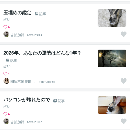
玉埋めの鑑定
記事
占い
4
吉浦加祥
2026/05/24
2026年、あなたの運勢はどんな1年？
記事
占い
4
開運不動産鑑定
2026/03/10
士 Ayaka
パソコンが壊れたので
記事
占い
4
吉浦加祥
2026/01/16