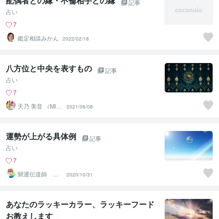
配偶者との縁・不倫相手との縁
記事
占い
7
鑑定相談みかん
2022/02/18
八方位と中央を表すもの
記事
占い
7
天乃 美音 （Mi
2021/06/08
o）Atelier天色
運勢が上がる具体例
記事
占い
7
開運伝道師 HE
2020/10/31
RO
あなたのラッキーカラー、ラッキーフード
お教えします