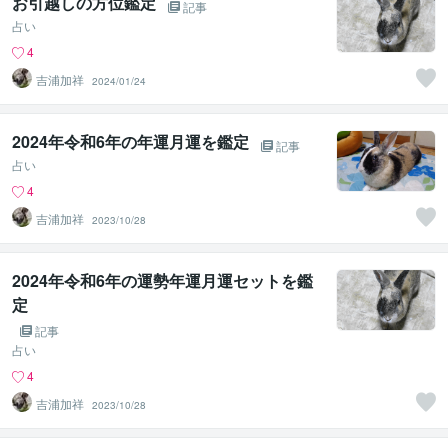
お引越しの方位鑑定
記事
占い
4
吉浦加祥
2024/01/24
2024年令和6年の年運月運を鑑定
記事
占い
4
吉浦加祥
2023/10/28
2024年令和6年の運勢年運月運セットを鑑
定
記事
占い
4
吉浦加祥
2023/10/28