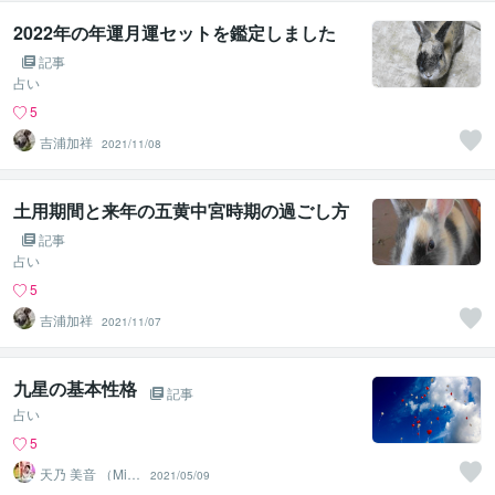
2022年の年運月運セットを鑑定しました
記事
占い
5
吉浦加祥
2021/11/08
土用期間と来年の五黄中宮時期の過ごし方
記事
占い
5
吉浦加祥
2021/11/07
九星の基本性格
記事
占い
5
天乃 美音 （Mi
2021/05/09
o）Atelier天色