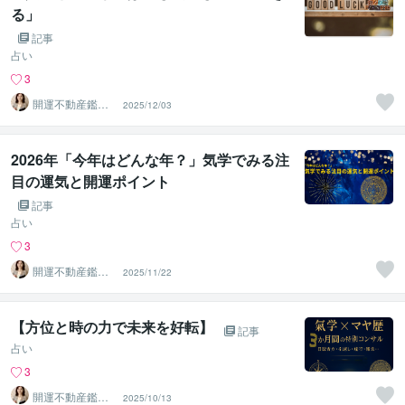
る」
記事
占い
3
開運不動産鑑定
2025/12/03
士 Ayaka
2026年「今年はどんな年？」気学でみる注
目の運気と開運ポイント
記事
占い
3
開運不動産鑑定
2025/11/22
士 Ayaka
【方位と時の力で未来を好転】
記事
占い
3
開運不動産鑑定
2025/10/13