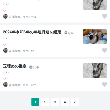
占い
3
吉浦加祥
2023/12/06
2024年令和6年の年運月運を鑑定
記事
占い
3
吉浦加祥
2023/12/01
玉埋めの鑑定
記事
占い
3
吉浦加祥
2023/11/07
1
2
3
4