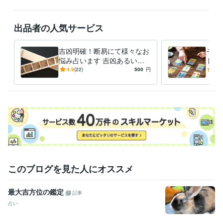
朝8時から夜１0時迄の間のご予約をお願いいたします。

どうぞよろしくお願いいたします。

出品者の人気サービス
経験職種
吉凶明確！断易にて様々なお
その
事務・ビジネスサポート / 秘書
経験年数 : 3年
悩み占います 吉凶あるいは
ドで
ライフスタイル・その他 / 占い師
経験年数 : 7年
イエス・ノーをはっきり知り
りカ
4.9
(22)
500
円
5.0
ライフスタイル・その他 / 講師・インストラクター
経験年数 : 40年
たい時におすすめ
目指
ライフスタイル・その他 / 美容師・ネイリスト・美容家
経験年数 : 2
6年
ライフスタイル・その他 / マッサージ師・セラピスト
経験年数 : 28
年
受賞歴
女性起業家プログラム（姫路商工会議所主催）　講師
資格・検定
このブログを見た人にオススメ
登録販売者
取得年 : 2018年
スキンケアトリートメント国際資格
取得年 : 2011年
最大吉方位の鑑定
理容師
取得年 : 2006年
記事
整体師
取得年 : 1997年
占い
宅地建物取引士
取得年 : 2000年
宅地建物取引士（旧 宅地建物取引主任者）
取得年 : 2002年