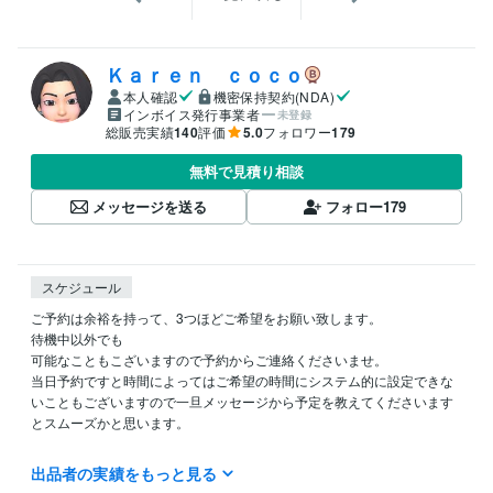
Ｋａｒｅｎ ｃｏｃｏ
本人確認
機密保持契約(NDA)
インボイス発行事業者
未登録
総販売実績
140
評価
5.0
フォロワー
179
無料で見積り相談
メッセージを送る
フォロー
179
スケジュール
ご予約は余裕を持って、3つほどご希望をお願い致します。

待機中以外でも

可能なこともこざいますので予約からご連絡くださいませ。

当日予約ですと時間によってはご希望の時間にシステム的に設定できな
いこともございますので一旦メッセージから予定を教えてくださいます
とスムーズかと思います。

鑑定予約は

出品者の実績をもっと見る
勝手ながら
