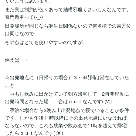
くいように思います。
また実は制約が色々あって結構邪魔くさいもんなんです、
奇門遁甲って(-_-)
出発場所が同じなら誕生日関係ないので何名様での吉方位
は同じなので
その点はとても使いやすいのですが、
例えば・・
☆出発地点に（日帰りの場合）３～4時間は滞在していた
こと！
→もし飲みに出かけていて朝方帰宅して、2時間程度に
出発時間となった場 合はｏｕｔなんです( ;∀;)
宿泊の場合なら2晩以上出発地点で寝ていることが条件
です。しかも午後11時以降にその出発地点にいなければ
ならないので、これも残業や飲み会で11時を超えて帰宅
したらｏｕｔなんです( ;∀;)