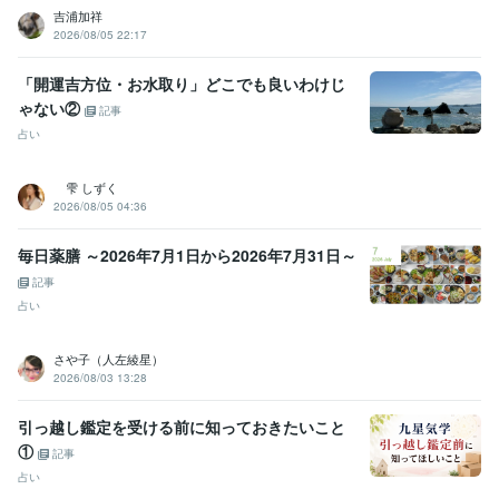
吉浦加祥
理容師・管理理容師
取得年 : 2005年
2026/08/05 22:17
登録販売者
取得年 : 2017年
「開運吉方位・お水取り」どこでも良いわけじ
得意分野
占い
気学・四柱推命　奇門遁甲　開運相談
ルノルマン鑑定　現状　
ゃない②
記事
開運アドバイス
占い
恋愛 開運 ビジネス
お肌 健康 更年期
語学力
雫 しずく
2026/08/05 04:36
英語
日常会話レベル
毎日薬膳 ～2026年7月1日から2026年7月31日～
記事
占い
さや子（人左綾星）
2026/08/03 13:28
引っ越し鑑定を受ける前に知っておきたいこと
①
記事
占い