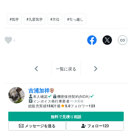
#気学
#九星気学
#方位
#引っ越し
4
一覧に戻る
吉浦加祥
本人確認
機密保持契約(NDA)
インボイス発行事業者
未登録
総販売実績
158
評価
5.0
フォロワー
123
無料で見積り相談
メッセージを送る
フォロー
123