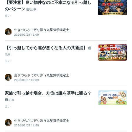
【要注意】良い物件なのに不幸になる引っ越し
のパターン
記事
占い
生きづらさに寄り添う九星気学鑑定士
2026/03/28 15:09
【引っ越してから運が悪くなる人の共通点】
記事
占い
生きづらさに寄り添う九星気学鑑定士
2026/03/27 09:39
家族で引っ越す場合、方位は誰を基準に観る？
記事
占い
生きづらさに寄り添う九星気学鑑定士
2026/02/05 11:50