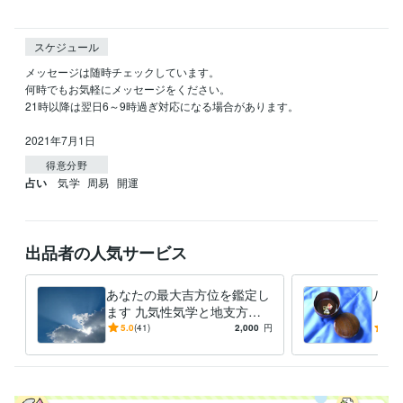
スケジュール
メッセージは随時チェックしています。

何時でもお気軽にメッセージをください。

21時以降は翌日6～9時過ぎ対応になる場合があります。

2021年7月1日
得意分野
占い
気学
周易
開運
出品者の人気サービス
あなたの最大吉方位を鑑定し
八面
ます 九気性気学と地支方鑑
【周
で最大吉方位を取り開運しま
『ど
5.0
(41)
2,000
円
4.9
しょう
すれ
す