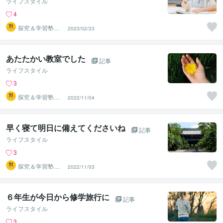
ライフスタイル
4
探究＆学習塾｜
2023/02/23
なぜラボ
あたたかい教室でした
記事
ライフスタイル
3
探究＆学習塾｜
2022/11/04
なぜラボ
早く寝て明日に備えてくださいね
記事
ライフスタイル
3
探究＆学習塾｜
2022/11/03
なぜラボ
６年生が今日から修学旅行に
記事
ライフスタイル
3