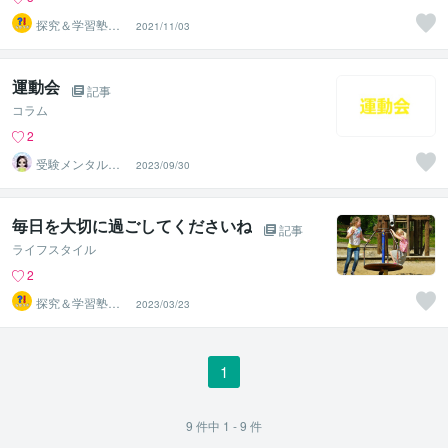
探究＆学習塾｜
2021/11/03
なぜラボ
運動会
記事
コラム
2
受験メンタルト
2023/09/30
レーナー イロ
ハル
毎日を大切に過ごしてくださいね
記事
ライフスタイル
2
探究＆学習塾｜
2023/03/23
なぜラボ
1
9
件中
1 - 9
件