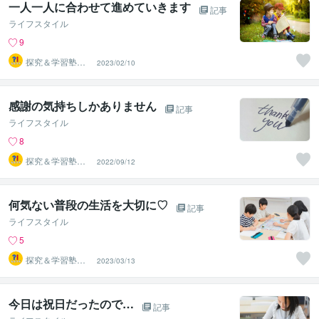
一人一人に合わせて進めていきます
記事
ライフスタイル
9
探究＆学習塾｜
2023/02/10
なぜラボ
感謝の気持ちしかありません
記事
ライフスタイル
8
探究＆学習塾｜
2022/09/12
なぜラボ
何気ない普段の生活を大切に♡
記事
ライフスタイル
5
探究＆学習塾｜
2023/03/13
なぜラボ
今日は祝日だったので…
記事