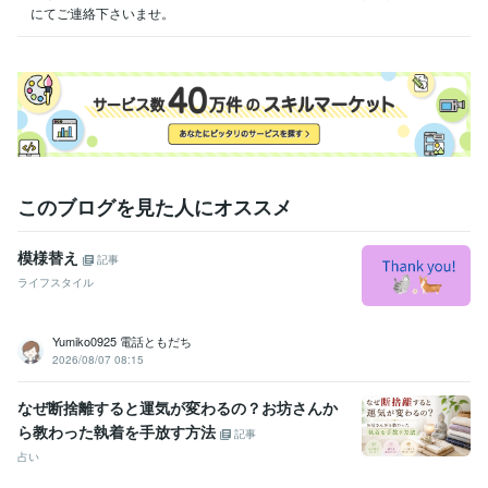
にてご連絡下さいませ。
このブログを見た人にオススメ
模様替え
記事
ライフスタイル
Yumiko0925 電話ともだち
2026/08/07 08:15
なぜ断捨離すると運気が変わるの？お坊さんか
ら教わった執着を手放す方法
記事
占い