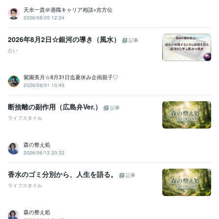
天水一貴＠適職キャリア相談×吉方位
2026/08/05 12:24
2026年8月2日☆銀河の導き（風水）
記事
占い
紫園美月☆8月31日迄夏休み企画親子♡
2026/08/01 10:49
断捨離の副作用（広島弁Ver.）
記事
ライフスタイル
森の整え処
2026/06/13 20:32
香水のゴミ分別から、人生を語る。
記事
ライフスタイル
森の整え処