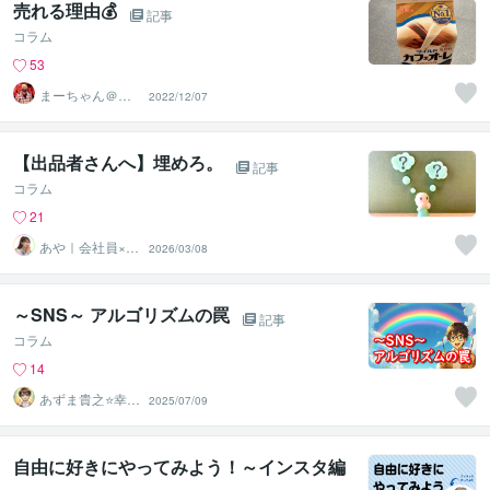
売れる理由💰
記事
コラム
53
まーちゃん＠霊
2022/12/07
視13年2600人以
上鑑定
【出品者さんへ】埋めろ。
記事
コラム
21
あや｜会社員×悩
2026/03/08
み相談_二刀流メ
ガネ女子
～SNS～ アルゴリズムの罠
記事
コラム
14
あずま貴之⭐幸せ
2025/07/09
自分軸の生き方
育成コーチ
自由に好きにやってみよう！～インスタ編