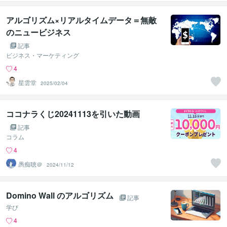
アルゴリズム×リアルタイムデータ＝無敵
のニュービジネス
記事
ビジネス・マーケティング
4
星雲堂
2025/02/04
ココナラくじ20241113を引いた動画
記事
コラム
4
愚痴聴＠
2024/11/12
Domino Wall のアルゴリズム
記事
学び
4