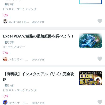
記事
ビジネス・マーケティング
5
SL ぽっぽ｜Insta
2024/10/16
gram運用代行
Excel VBAで迷路の最短経路を調べよう！
記事
IT・テクノロジー
5
バタフライ・栗
2024/02/18
田
【有料級】インスタのアルゴリズム完全攻
略
記事
ビジネス・マーケティング
5
コウスケ｜イン
2023/10/29