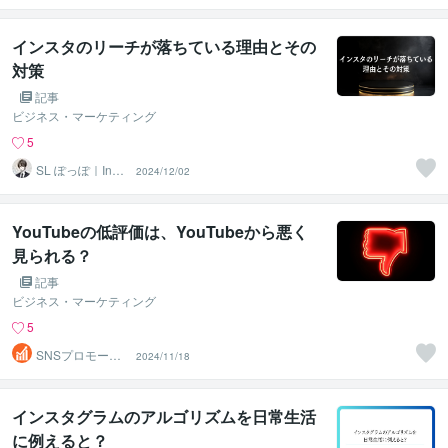
インスタのリーチが落ちている理由とその
対策
記事
ビジネス・マーケティング
5
SL ぽっぽ｜Insta
2024/12/02
gram運用代行
YouTubeの低評価は、YouTubeから悪く
見られる？
記事
ビジネス・マーケティング
5
SNSプロモーシ
2024/11/18
ョン部
インスタグラムのアルゴリズムを日常生活
に例えると？