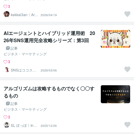
3
kekkai3an｜Arc
2026/04/19
hitect
AIエージェントとハイブリッド運用術 20
26年SNS運用完全攻略シリーズ：第3回
記事
ビジネス・マーケティング
3
SNSはココスル
2026/03/06
サポート実績1万
件以上
アルゴリズムは攻略するものでなく〇〇す
るもの
記事
ビジネス・マーケティング
3
SL ぽっぽ｜Insta
2025/12/26
gram運用代行