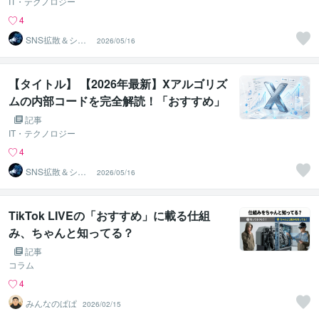
IT・テクノロジー
4
SNS拡散＆シス
2026/05/16
テム開発業務自
動化のプロ
【タイトル】 【2026年最新】Xアルゴリズ
ムの内部コードを完全解読！「おすすめ」
に乗るための絶対条件
記事
IT・テクノロジー
4
SNS拡散＆シス
2026/05/16
テム開発業務自
動化のプロ
TikTok LIVEの「おすすめ」に載る仕組
み、ちゃんと知ってる？
記事
コラム
4
みんなのぱぱ
2026/02/15