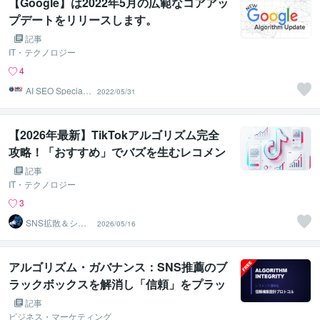
【Google】は2022年5月の広範なコアアッ
プデートをリリースします。
記事
IT・テクノロジー
4
AI SEO Specialis
2022/05/31
t
【2026年最新】TikTokアルゴリズム完全
攻略！「おすすめ」でバズを生むレコメン
ドエンジンの裏側
記事
IT・テクノロジー
3
SNS拡散＆シス
2026/05/16
テム開発業務自
動化のプロ
アルゴリズム・ガバナンス：SNS推薦のブ
ラックボックスを解消し「信頼」をプラッ
トフォーム資産に変える透明性設計図
記事
ビジネス・マーケティング