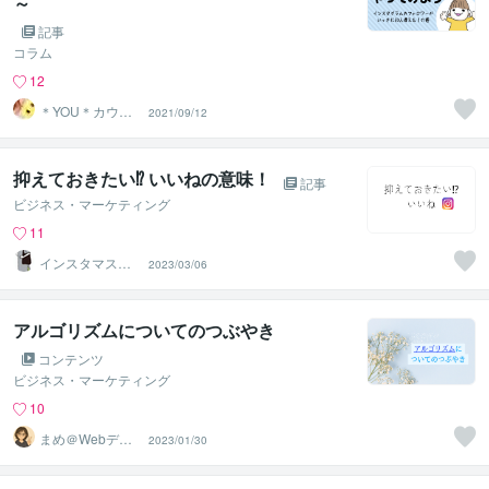
～
記事
コラム
12
＊YOU＊カウン
2021/09/12
セラー＆キャリ
コン
抑えておきたい⁉︎ いいねの意味！
記事
ビジネス・マーケティング
11
インスタマスタ
2023/03/06
ー＠Fuji
アルゴリズムについてのつぶやき
コンテンツ
ビジネス・マーケティング
10
まめ＠Webデザ
2023/01/30
イン