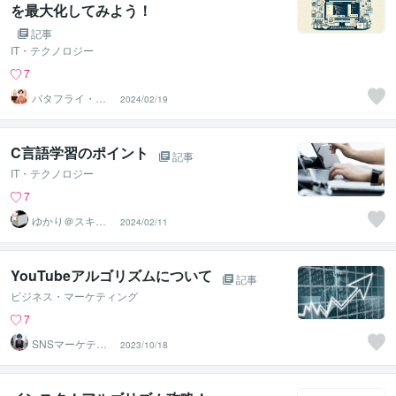
を最大化してみよう！
記事
IT・テクノロジー
7
バタフライ・栗
2024/02/19
田
C言語学習のポイント
記事
IT・テクノロジー
7
ゆかり＠スキル
2024/02/11
アップアドバイ
ザー
YouTubeアルゴリズムについて
記事
ビジネス・マーケティング
7
SNSマーケティ
2023/10/18
ング SUIKEN01
7