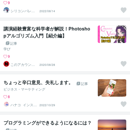
9
シリコンバレー
2022/08/14
スーパーウエア
講演経験豊富な科学者が解説！Photosho
pアルゴリズム入門【紹介編】
記事
学び
9
このアカウント
2020/08/28
は動きません
ちょっと辛口意見、失礼します。
記事
ビジネス・マーケティング
8
ハナコ_インスタ
2022/10/29
ブランディング
の先生
プログラミングができるようになるには？