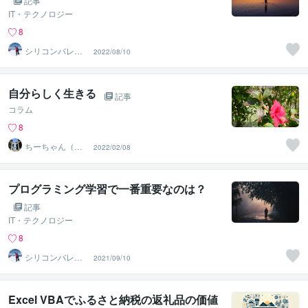
記事
IT・テクノロジー
8
シリコンバレー
2022/08/10
スーパーウエア
自分らしく生きる
記事
コラム
8
ちーちゃん（ひ
2022/02/08
とり旅が趣味の5
0代女性）
プログラミング学習で一番重要なのは？
記事
IT・テクノロジー
8
シリコンバレー
2021/09/10
スーパーウエア
Excel VBAでふるさと納税の返礼品の価値