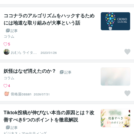
スタ×マーケでマ
ネタイズ術
ココナラのアルゴリズムをハックするため
には地道な取り組みが大事という話
記事
コラム
5
おむら ライター
2023/01/26
＆行政書士
妖怪はなぜ消えたのか？
記事
コラム
4
骨格屋ossan
2026/07/31
Tiktok投稿が伸びない本当の原因とは？改
善すべき5つのポイントを徹底解説
記事
ビジネス・マーケティング