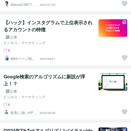
tatsuya1987121
2024/07/02
9
【ハック】インスタグラムで上位表示され
るアカウントの特徴
記事
ビジネス・マーケティング
4
Webページ制作
2024/06/21
効率化｜AI構成
設計士
Google検索のアルゴリズムに新説が浮
上！？
記事
ビジネス・マーケティング
4
集客に強いHP制
2024/05/30
作ならワイズカ
ンパニー
[2024年TikTokアルゴリズム]バイラルvide