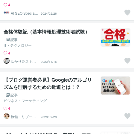
4
AI SEO Specialis
2024/02/26
t
合格体験記（基本情報処理技術者試験）
記事
IT・テクノロジー
4
ゆかり＠スキル
2023/11/16
アップアドバイ
ザー
【ブログ運営者必見】Googleのアルゴリ
ズムを理解するための近道とは！？
記事
ビジネス・マーケティング
4
旅館・リゾート
2023/09/23
ホテル・グラン
ピング集客術