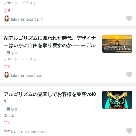
デザイン・イラスト
5
fatworm
2026/03/17
AIアルゴリズムに囲われた時代、デザイナ
ーはいかに自由を取り戻すのか ── モデル
化される前に、自らの型を解体する
記事
デザイン・イラスト
5
fatworm
2026/03/07
アルゴリズムの見直しでお客様を集客vol0
1
記事
コラム
5
kaz dezain
2025/05/18