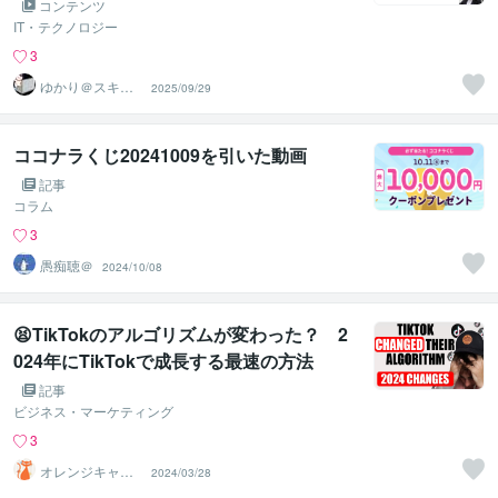
コンテンツ
IT・テクノロジー
3
ゆかり＠スキル
2025/09/29
アップアドバイ
ザー
ココナラくじ20241009を引いた動画
記事
コラム
3
愚痴聴＠
2024/10/08
😫TikTokのアルゴリズムが変わった？ 2
024年にTikTokで成長する最速の方法
記事
ビジネス・マーケティング
3
オレンジキャッ
2024/03/28
ト＠AIクリエー
ター