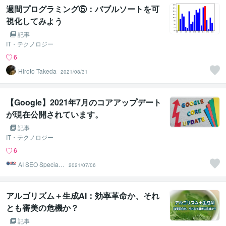
週間プログラミング⑤：バブルソートを可
視化してみよう
記事
IT・テクノロジー
6
Hiroto Takeda
2021/08/31
【Google】2021年7月のコアアップデート
が現在公開されています。
記事
IT・テクノロジー
6
AI SEO Specialis
2021/07/06
t
アルゴリズム＋生成AI：効率革命か、それ
とも審美の危機か？
記事