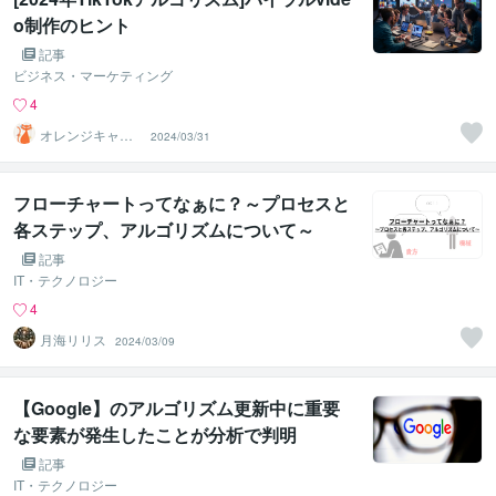
o制作のヒント
記事
ビジネス・マーケティング
4
オレンジキャッ
2024/03/31
ト＠AIクリエー
ター
フローチャートってなぁに？～プロセスと
各ステップ、アルゴリズムについて～
記事
IT・テクノロジー
4
月海リリス
2024/03/09
【Google】のアルゴリズム更新中に重要
な要素が発生したことが分析で判明
記事
IT・テクノロジー