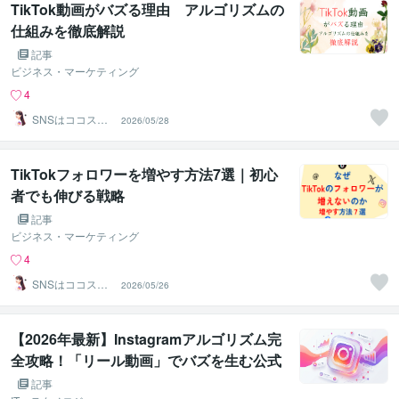
TikTok動画がバズる理由 アルゴリズムの
仕組みを徹底解説
記事
ビジネス・マーケティング
4
SNSはココスル
2026/05/28
サポート実績1万
件以上
TikTokフォロワーを増やす方法7選｜初心
者でも伸びる戦略
記事
ビジネス・マーケティング
4
SNSはココスル
2026/05/26
サポート実績1万
件以上
【2026年最新】Instagramアルゴリズム完
全攻略！「リール動画」でバズを生む公式
シグナル解読
記事