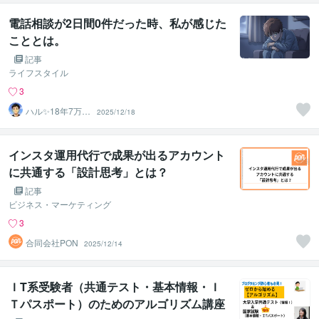
電話相談が2日間0件だった時、私が感じた
こととは。
記事
ライフスタイル
3
ハル✨18年7万人
2025/12/18
以上の実績×書籍
著者
インスタ運用代行で成果が出るアカウント
に共通する「設計思考」とは？
記事
ビジネス・マーケティング
3
合同会社PON
2025/12/14
ＩT系受験者（共通テスト・基本情報・Ｉ
Ｔパスポート）のためのアルゴリズム講座