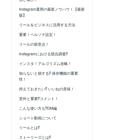
Instagram運用の最新ノウハウ！【最新
版】
リールをビジネスに活用する方法
重要！ペルソナ設定！
リールの留意点！
Instagramにおける競合調査⁉︎
インスタ！アルゴリズム攻略！
知らないと損する⁉︎ 保存機能の重要
性！
抑えておきたい⁉︎ いいねの意味！
意外と重要⁉︎コメント！
こんな使い方も⁉︎DM編
ショート動画について
リールとは⁉︎
ストーリーズとは⁉︎