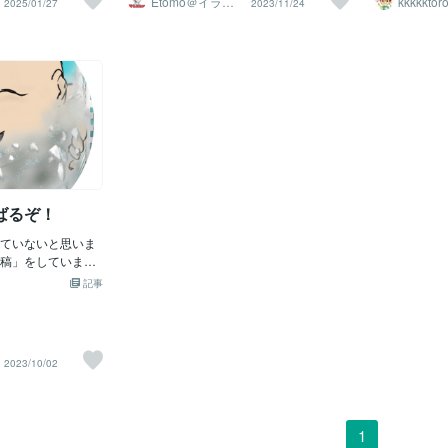
Etomo＠イラス
kkkkktor
2025/01/27
2023/11/24
タートへ。 安住紳一郎さんも 年運❾で独
リスタートいたしますぞ！今日も疲れて
ト
ませんでした。け
た？」 って
身生活にピリオド 今年から❶の年へ。悲
しまったので、この辺でまた明日がんば
後、私は「人生を
してたんです
しい出来事も 誕生日付近で エネルギーが
るぞ！
で作れる」と強く
＝がスタート
強い時期だったり…。 渦中の人は 年運❻
ジャンプというの
て自民党派で
と前回お話してましたが 伊東純也選手も
ーツではありませ
さんが総理大
年運❻ 身近な人達にスポットが当たりま
に向かって飛び降
こか「温度」
す。 「愛」が試されるとき。 より深い絆
経験できない行為
が取れて“人
となるか はたまた別れとなるか 責任もを
揺さぶられるので
■「柔らか政
持つ決着となりそうです
間の恐怖は言葉に
ないでしょう
分の体を紐一本に
いう言葉すら
味「自分を信じ
も女性特有の
ばるぞ！
学ぶ瞬間ともいえ
ーダーシップ
プの怖さは、ほと
しく包み込む
ていないと思いま
です。私自身も最
っかさん的な
稿」をしていまし
かな」と思いまし
て、その早苗
、それからたまに
って飛び込むと、
記事
=「世界の真
なってました
安や恐怖が一気に
して “ 夢物
近、公開依頼にな
なりました。この
■むしろ、最
なくなっていて、
のは、「恐怖に向
「あれ？日本
、また「毎日投
えることで自分を
って思うんです
2023/10/02
すよろしくお願い
れる」ということ
では大谷翔平
ォルメ似顔絵』作成
プが人生を変える
木朗希選手が
おりますお写真を
ンジージャンプを
では井上尚弥
ておりますまた、
の気持ちに少し変
ー”どころか“
1
スに思われている
えば、「自分には
ノーベル賞で