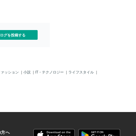
北川進さん（化学賞）と、日
続々と世界に響く！ ■気づ
体力も、そしてマナーまで
の魅力が世界中で評価されて
つまり、「失われた30年」と
、
ログを投稿する
ファッション
｜
小説
｜
IT・テクノロジー
｜
ライフスタイル
｜