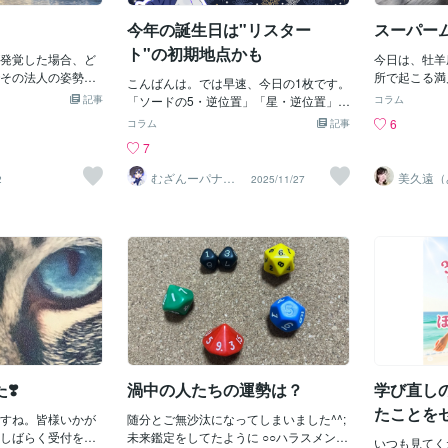
やとかそんな不誠
理に好きにならなくていいと思います。
天赦日（今年はあ
たいゴールから遠
今年の誕生日は"リスター
スーパー
先ずは、自分自身を大切にしましょう。
29・8/12・
して学んできまし
いまは、素直にそう思います！＊＊＊社
暦）誕生日（
ト"の初期地点かも
実でないことっ
発覚した場合、ど
今日は、牡羊
会での対人関係だけではなく母や兄を病
れだけの仕切
分を照らし合わせ
その法人の姿勢で
所で起こる満
気で亡くしたり、大きな交通事故に巻き
こんばんは。では早速、今日の1枚です。
す。何回でも
違っているかもし
内容が分かりま
いスーパーム
記事
込まれたり…etcけっこうキツくて人生、
「ソードの5・逆位置」「星・逆位置」と
「ダイエット
コラム
ありましたで、今
ば、違法行為がな
響力も強くな
リセットできたらって何度も思ってきま
きまして、 今日の1枚はこちら。 『UKIY
春分から」な
6
コラム
記事
ったことにしたく
いると思います違
モヤするとい
した。でも、大丈夫です！諦めなければ
O TAROT』Art by Pietro Turino © Lo Scar
リです。ぜひ
7
も消して 1からや
して行うのではな
ね？満月は「
リスタートは必ずできます。山の途中で
abeo, Printed in ItalyWith translations by
ルアップ、人
が過剰に気になっ
スや正しい解釈を
を手放す時デ
疲れたらお茶屋さん入って休んだら良い
Maria Victoria Filadoro &amp; Yeray Mig
い！
むざんーパナす
美久遠（
2
2025/11/27
することに執着し
等の理由で違法行
す！今回の満
次無惨
ん）
んですよ♪案外、季節限定のスイーツ食
uel 「ソードのペイジ・逆」です。キー
義務感を感じてしま
す。そんな時、法
座のトップバ
べられるかもです (⑅˘̤ ᵕ˘̤)*♡*では、今日
ワードは疑惑・問題。 初めて読む、リー
たいブログが出て
るのが正しい選択
ートダッシュ
はこの辺で！お気に入り登録、フォロー
ディングするには、 なーんかか揃ってる
態で質の良いサー
法行為だから、報
ミングです。
していただけるとモチベーション爆上が
なぁという雰囲気はあります。 あくま
ろうか？そう考え
判断をしてしまっ
分を見つめな
りします♪最後まで読んでくださりあり
で、「タロットってこう揃うと そんな意
いましたたった３
い結果が待ち受け
トを切る！そ
がとうございました。じゃあ、またね ( ˙
味合いになるんだ」というのを 一緒に楽
という贅沢な時間
々は、上層部への
ます。満月図
꒳​˙ᐢ )ひかり☆”2021.9.23
しむことが第一の目標です。 どんな内容
ことがありました
由＞を確認され、
太陽に蟹座火
になるかは、明日28日、金曜です。今日
めた理由それは
て罰が下る可能性
ます。人間関
は僕の誕生日！直近を振り返ります。誕
職を見つけたかっ
組織を強くするこ
の人たちとの
生日という節目だというのに、パソコン
あと10年あって自
と思いますので、
かもしれませ
の初期化(リカバリ)をせざるを得なく、
るものが原因
❣️
渦中の人たちの運勢は？
学び直し
作業してます。「イラストソフトの手ブ
でみることに
レ補正が再起動しないと 機能しない。」
たことを
すね。皆様いかが
随分とご無沙汰になってしまいました^^;
識し、新しい
ありふれた不具合だと思いましたが..。
しばらく受付をお
未来鑑定をしてたように ○○ハラスメント
ことができま
問題はそう簡単に解決しなく（現在
いつも見てく