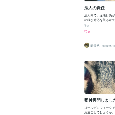
この人にはこれでいい
実な事をすると目指し
法人の責任
ざかることを本業を通
た伝わるんですよね誠
法人内で、違法行為が
て。この考えと今の自
の様な対応を取るかで
ると今の自分は何か間
はなく、管理職教育の
学び
れないと感じることが
す。法人上層部とすれ
8
までのアレコレを無か
い前提で事業を行って
なりましたアカウント
法行為をおこなおうと
り直そうかなって周り
く、スタッフの判断ミ
開運塾
2023/05/1
たりランキングを維持
行うことが出来なった
てしまったりSNSも
為が起こってしまいま
ったりブログも削除し
人として行政へ報告す
きたり今の私のこの状
と思います。１回の違
ビスを提供できるのだ
告しなくても良いとの
たらお休みしようと思
た場合余りよろしくな
日間ですが待機しない
ています。管理職の方
を過ごして思い出した
報告の際に、＜発生理
そもそもココナラを始
教育を怠っていたとし
「定年後に収入になる
もありますが、今一度
た」定年になるまでに
とが出来るチャンスだ
分にできること
挑んでください。
受付再開しました
ゴールデンウィークで
お過ごしでしょうか。