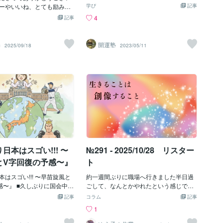
。学びたかったこと、興味
童を傷つける対象と考える大人再犯率で
ローやいいね、とても励みに
との組み合わせによって、より立体的で
学び
記事
ど手を付けずにいたことま
考えると、７０％を超える人が同じこと
これまで【AIやExcel】を
深い“魂の設計図”を読み解く鑑定が可能
4
記事
ん前にTRYしたけれど、続
を繰り返すとのデータもあります。未成
なスキルに挑戦してきまし
になりました。 🧭 羅針盤マキばあ 自身
たことに挑戦してみては？
年の保護として、＜リスタート＞があり
、若い頃に経験したDTPへの
の鑑定をしてみました ◯ 生年月日・出生
んで諦めてしまったこと
ます。刑を科すのではなく、反省の機会
れず… 「やっぱり本気でデ
時刻から紫微斗数を出してみると… →
m
開運塾
2025/09/18
2023/05/11
にもう一度焦点をあててみ
を与えて更生させる較正しない事例が多
たい！」と決意しました😅
やっぱり“世話焼きの星”がたっぷり！人
スタート切れそうですよ！
い中、名前も写真も出ない未成年犯罪危
からでも遅くない✨」そう信
のことを放っておけない性質です。◯ つ
、西の空でアトラス彗星が
害を加えられた側は、名前も写真も家族
らは AIやデザイン学習と作
むぎ学では… → 行動力・信望・人脈の
で見られます。今晩は、曇
もどっちが、被害者か加害者か分からな
して挑戦していきます💪🏻
バランスが良く、何かを“やろう”と思っ
多いようですが、満月と一
くなる時があります。犯罪を起こす背景
で驚かせてしまったらごめ
たときに、周囲を巻き込んで進めるタイ
げてみてはいかがでしょう
によって、リスタートのチャンスがあり
🙇🏻‍♀️これまで応援してく
プ。◯ 手相鑑定では… → 細やかな感受
月の夜をお過ごしください
楽しい・暇だから・快楽等を制御できな
ん、本当にありがとうござ
性と直感力が強く、相談を受けることで
い人は、リスタートの権利さえ奪ってし
ゼロからのリスタートです
運が動く相。◯ 人相鑑定では… → 優し
まう。線引きの基準がとても難しく、ま
も温かく見守っていただけ
さと責任感のある目元。話を聞いてもら
た誰がジャッジするのか？考えるときり
す😊
える安心感があるタイプだそうです（※写
がないですね。リスタートのチャンスは
真は省略します）。◯ 姓名判断では…
必要です！でも、必要でないと思ってし
日本はスゴい!!! 〜
№291 - 2025/10/28 リスター
→ 『羅
まう人もいるのが現状です。
とV字回復の予感〜』
ト
はスゴい!!! 〜早苗旋風と
約一週間ぶりに職場へ行きました半日過
感〜』 ■久しぶりに国会中継
ごして、なんとかやれたという感じです
よ。 いや〜、正直ビックリ
それにしても、びっこをひいて歩くよう
記事
コラム
記事
■「いつものガチガチ国会劇
な形となり歩き方としては病人そのもの
1
なんだか空気が… 柔らか
でも、仕方がありませんそんな自分も、
れ？ クッションでも敷い
ありのままの自分と受け止め、認めてあ