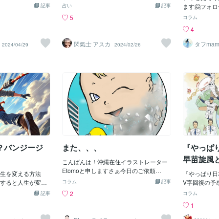
本日より再開いた
は浮き彫りにSNSで言い争ったり 週刊誌
いい状態です
記事
も）、 OSというシステムのリカバリと
占い
記事
ます🤗フォ
家を離れていまし
で攻撃したり… これは何ハラスメントに
があったけれ
なってしまいました。 リカバリは復旧で
なっています
5
コラム
や、一人の時間を
なるんでしょうか？ 今更生していても 昔
たは、ずいぶ
すが、OSのリカバリは「初期化」 リセ
中心に、様々
4
、心身共にリフレ
やんちゃしてました！もアウトで そんな
けられなかっ
ットなんですよね。 この日でさえも"リセ
た。 ですが
います。家族には
ことも時効が無い世の中に そんな時代に
人間関係が絡
ット"を求められるとは...。 先月、人間関
想いを断ち切
閃氣士 アスカ
タフma
2024/04/29
2024/02/26
まいましたが、意
突入してしまったのだ と実感しつつあり
や、趣味そこ
係リセットをしたばかり。...感慨深いも
ザインを学び
うで感謝と安心。
ます。 どうすれば更生のチャンスがある
ると気軽にリ
のを感じます。 購入してから8年...。躁う
「50代後半
が、なんでもなか
のか どうすれば償えるのか なんかそこは
日没後１時間
つを支えてきたこのパソコンも、疲れた
じて、 これか
しています。皆様
見えて来ず 許さない!!の意見とごめんな
２０日ごろま
のでしょう。初めての事ではないので、
品制作 に集中
間をお過ごしくだ
さい💦が ずっと平行線のまま…… どこか
りのところが
過去の蓄積データは外付けHDDに あるの
急な方向転換
くお願いいたしま
で交わることは できないんだろうか。。
緒に空を見上
で、数日あれば"支障"は無くなるでしょ
んなさいお願い
言いたくても言えない人も たくさんい
か？素敵な満
う。 問題さえ解決に至れたら、ですけど
ださった皆さ
る。そんなこんなで ちょっぴりSNSの活
ね。 数
います🫶
字に 目を塞ぎたくなっていました。 今話
が、これから
題の元プラスマイナス岩橋さん 年運❾だ
たら嬉しいで
けに影響は強かったようです。 真木よう
子さんは年運❺ 変化の年。 何かしら内外
？バンジージ
また、、、
『やっぱり
からの変化は ありそうです。 堂本剛さん
早苗旋風
年運⑬に入ります。 今の事務所と区切り
こんばんは！沖縄在住イラストレーター
を付け 再出発となりました。篠田麻里子
Etomoと申しますさぁ今日のご依頼
生を変える方法
『やっぱり日本
さんも⑬の年に突入します。 やはりお誕
は、、、残念、なかったですしかし、先
すると人生が変わ
コラム
記事
V字回復の予
生日の数ヶ月前からの エネルギーの変化
日のお仕事、無事納品を済ませ、承諾い
したことがあるか
を見たんです
2
記事
コラム
で なにか吹っ切り感がありますね。 FUJI
ただきました！やった！ありがとうござ
際に挑戦してみた
しました。 
1
WARAの藤本さんは 年運❶の年に突入！
います！ところで、毎日投稿またまた途
と思いますか？結
場」ではなく、
昨年はツラい時期でしたが ようやくリス
切れてしまいました😅しかし！何度でも
瞬間に人生が劇的
い？ ■「あ