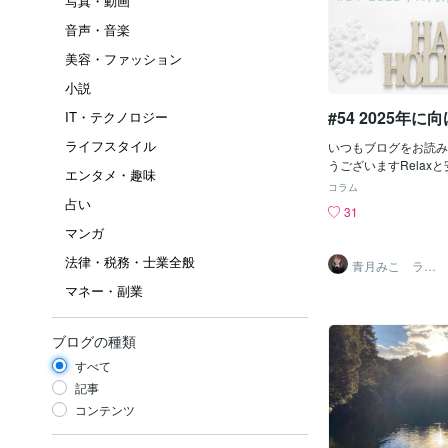
写真・動画
音声・音楽
美容・ファッション
小説
#54 2025年
IT・テクノロジー
ライフスタイル
いつもブログをお読み
うございますRelaxと安
エンタメ・趣味
ロンみこねえと申しま
コラム
ラをお休みいただきま
占い
31
ぜんぶ辞めたくなって
マンガ
えてみるとココナラで
月末で１年が経ちます
法律・税務・士業全般
青月みこ ライ
分に何ができるのか全
フクリエイター
マネー・副業
格上やり始めると頂点
ますそんな器も技量も
距離で上を目指したい
ブログの種類
お伝えすると私の「最
に誠意を持って何事に
すべて
合う事」なのです。こ
記事
値から学んだ絶対的な
コンテンツ
るとか物事と向き合わ
とをするとかこの人に