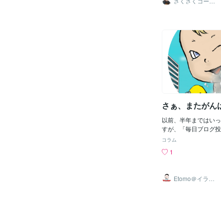
さくさくコーチ
ング
に変わるわけではあり
れども、飛び終わった
変えるきっかけは自分
感じました。バンジー
は、ただの遊びやスポ
ん。高い場所から地面
りるという、日常では
を通して、心が大きく
す。一歩を踏み出す瞬
できないほどです。自
預ける行為は、ある意
さぁ、またがん
る」ということを体で
ます。バンジージャン
以前、半年まではいっ
んどの人が感じるもの
すが、「毎日ブログ投
初は「怖い、やめよう
たが、途切れてしまい
た。けれども、思い切
コラム
投稿するような感じに
それまで抱えていた不
1
が、、、何だろう、最
吹き飛ぶような感覚に
かなか採用してもらえ
経験を通してわかった
その流れを変える為に
き合い、それを乗り越
Etomo＠イラス
稿」をしたいと思いま
ト
変えるチャンスが生ま
いたします😊『デフ
です。バンジージャン
のサービスを出品して
きっかけになる理由バ
元に描かせていただい
飛ぶ前と後では、自分
ご自身のコンプレック
化が生まれます。たと