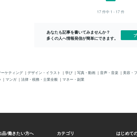
きますどうぞよろ
だ」という自信が
医学賞）、 
お気軽にご相談で
まではもったいな
本人の名前が
17
件中
1 - 17
件
からどうぞ
戦したい気持ちが
けば、知力も
実際に、私の知り
も、 日本人
ージャンプをした
います。 ■
あなたも記事を書いてみませんか？
を決断しました。
言われたけど
ブ
多くの人へ情報発信が簡単にできます。
ジージャンプが
する」象徴のよう
マーケティング
｜
デザイン・イラスト
｜
学び
｜
写真・動画
｜
音声・音楽
｜
美容・
い
｜
マンガ
｜
法律・税務・士業全般
｜
マネー・副業