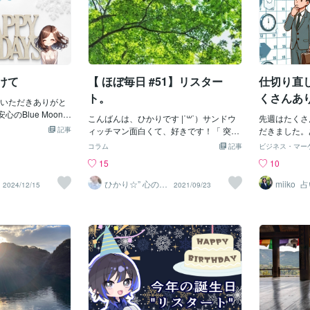
に向けて
【 ほぼ毎日 #51】リスター
仕切り直
ト。
くさんあ
いただきありがと
期のご紹
心のBlue Moonサ
こんばんは、ひかりです |˙꒳​˙）サンドウ
先週はたくさ
す最近3日間ココナ
記事
ィッチマン面白くて、好きです！「 突然
だきました。
した私の中で一旦
ですが占ってもいいですか？ 」休憩中、
て、今年もそ
コラム
記事
ビジネス・マー
しまって・・・考
観ていて必死で笑いを堪えてましたw୨୧
います。スタ
15
10
出品をはじめて来
┈┈┈┈┈┈┈┈┈┈┈┈┈┈┈┈┈┈୨
ましたか？年
副業は初めてで自
୧今日は、リスタートついて少し綴らせて
りましたので
ひかり☆” 心の休
miiko
2024/12/15
2021/09/23
く未知で自分の性
憩室
ームペー
ください。不幸の数を数えると心が沈ん
いらっしゃる
を目指してしまい
でしまいます。これまでの人生どうし
健康第一で過
ないのですが最短
て？ってくらい山あり谷ありでした。神
す。）「いえ
誤解の無いように
さまは、その人が越えられない試練は与
て…」「年末
短距離」は「誠実
えない。そんな言葉を目にするたび穏や
けきれなくて
も、誰にでも向き
かな人生がいいと溜め息ばかり、ついて
ダッシュ、出
れは、自分の経験
いました…。いま思うと、自分のキャパ
はご安心くだ
考えですズルをす
以上のこと抱えこんでいたのだと思いま
ングをお伝え
ないとか心無いこ
す。キツくて、しんどいときは素直に伝
直しタイミン
はこのくらいで、
えたらいいと思います。キライな人を無
旦）年度始ま