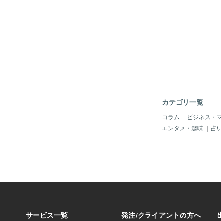
部分もご要望通りに描
こんなことができるん
しくお願いいたします
芽生えたり、「今のま
も大歓迎！下のリンク
い」と新しいことに挑
強くなったりします。
合いの女性は、バンジ
ことがきっかけで離婚
彼女にとっては、バン
「一度人生をリセット
な
カテゴリ一覧
コラム
｜
ビジネス・
エンタメ・趣味
｜
占