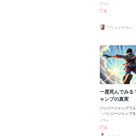
休みしていましたが、
コラム
しました。少しの間、
5
た。環境が変わること
たっぷり持てたことで
ッシュできたと感じて
プリュイひろ⭐️占
少し不自由をかけてし
い鑑定士
外となんとかなったよ
そして、いつもの日常
ったようにリスタート
も、それぞれに良い時
さい。今後ともよろし
す！
一度死んでみる
ャンプの真実
バンジージャンプで人
「バンジージャンプを
る」、そんな話を耳に
コラム
もしれません。私も実
3
のですが、どうだった
論から言うと、飛んだ