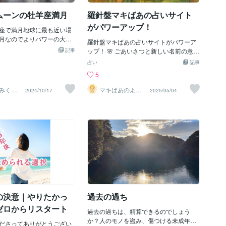
張や不安のため息で曇り空になるのを、
と6回。3/15・5/30・7/
安心のため息で時々晴れに。目標は…笑
ムーンの牡羊座満月
羅針盤マキばあの占いサイト
10/11・12/26）誕生日（太陽
いで快晴に～smile.
マヤ暦）たった１年でもこ
がパワーアップ！
座で満月地球に最も近い場
り直しタイミングがありま
月なのでよりパワーの大き
仕切り直してください。
羅針盤マキばあの占いサイトがパワーア
ーンです！ということは影
は立春から、資格の勉強は
記事
ップ！ 🌸 ごあいさつと新しい名前の意味
るということ訳もなくモヤ
ど区切って利用するのもア
こんにちは、“羅針盤マキばあ”です。こ
占い
記事
う方、いらっしゃいますよ
、ご自身のビジネスやスキ
れまで「マキばあ」として、つむぎ学を
5
満つる」ので、満ちたもの
生の参考になさってくださ
中心とした占いを行ってきましたが、こ
トックスには最適なので
のたび鑑定スタイルを大きく広げたこと
みくお
マキばあのよろ
2024/10/17
2025/05/04
月は牡羊座牡羊座は１２星
ず相談室
をきっかけに、新たに『羅針盤マキば
ッターの星座ですからスタ
あ』という名前で再スタートすることに
を切るにはぴったりのタイ
しました。羅針盤──それは、迷ったとき
必要なものは何かな？と自
にそっと方向を教えてくれるもの。私自
おし、身軽になってスター
身も人生で何度も立ち止まりながら、そ
んなメッセージを秘めてい
のたびに“心の方位”を探してきました。
では牡羊座の月と天秤座の
だからこそ、これからは“誰かの心の航海
星が厳しい角度をとってい
を導く羅針盤”になれたらと思っていま
係、特に家族や近しい間柄
す。 🔮 占いサービスがパワーアップしま
関係でぶつかることがある
した！ 今回のリニューアルでは、つむぎ
んでも、それは甘えからく
学に加えて、以下の占術も新たに対応可
もう一度、離れて広い視点
の決意｜やりたかっ
過去の過ち
能になりました：- 手相- 人相- 姓名判断-
よりお互いの大切さを再認
紫微斗数（東洋占星術）ご希望に応じ
ゼロからリスタート
関係でリスタートしていく
過去の過ちは、精算できるのでしょう
て、単体でも組み合わせでも自由に選べ
す。双子座の木星と満月が
か？人のモノを盗み、傷つける未成年児
ださってありがとうござい
るコースをご用意しています。つむぎ学