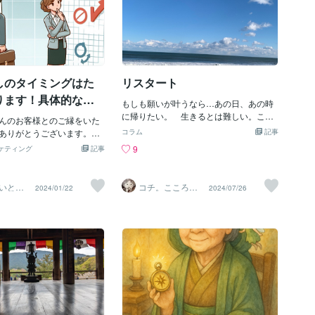
しのタイミングはた
リスタート
ります！具体的な時
もしも願いが叶うなら…あの日、あの時
介。
に帰りたい。 生きるとは難しい。こう
んのお客様とのご縁をいた
した気持ちの中、精一杯歩いている方々
ありがとうございます。さ
コラム
記事
がいる現代社会。黒か白かと決めつけて
ろそろ1ヶ月が経とうとして
9
ケティング
記事
しまう昔ながらの風潮とのギャップ。多
ートダッシュ、うまく行き
種多様な思考の世界。時として、自分の
始から災害や事故などがあ
道から迷子になり自身を責めてしまいが
、それどころではない方も
_占いとホ
コチ。こころの
2024/01/22
2024/07/26
ち。自分を生きることの二極。兎にも角
ジ
庭
と思います。（心身ともに
にも、社会の成長メリットと同じように
ごせる事を願っておりま
デメリットも生まれている。その今を生
、自分が決めきれなく
き抜くために…自分を信じる勇気！自信
年始のダラダラモードが抜
を持つには荷が重いけど、勇気を持つな
…」そんな感じでスタート
らできそうです。誰もが皆、自分の過去
来なかったと感じている方
に物語あり。過去は気づき。大変な時こ
さい。仕切り直しのタイミ
そ…大きく変わる時。この気持ちを、誰
します。おすすめの仕切り
かに使いたい。誰かのためにが勇気をも
グ元旦立春春分（宇宙元
たらす。勇気が誰かのためにを育む。緊
りG.W.夏至夏休み秋分冬至