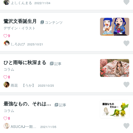
よしくんまる
2022/11/04
鷺沢文香誕生月
コンテンツ
デザイン・イラスト
9
しろおび
2025/10/21
ひと雨毎に秋深まる
記事
コラム
8
雨花 【うか】
2025/10/25
最強なもの、それは…
記事
コラム
8
ASUCA♪一期一
2021/11/05
会を大切に