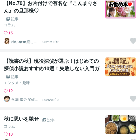
【No.70】お片付けで有名な『こんまりさ
ん』の旦那様♡
記事
コラム
15
ゆい❤️❤️癒しの
2021/10/16
心友
【読書の秋】現役探偵が選ぶ！はじめての
探偵小説おすすめ10選！失敗しない入門ガ
イド
記事
エンタメ・趣味
12
永瀬 優＠探偵×
2025/09/23
ライター
秋に思いを馳せ
記事
コラム
10