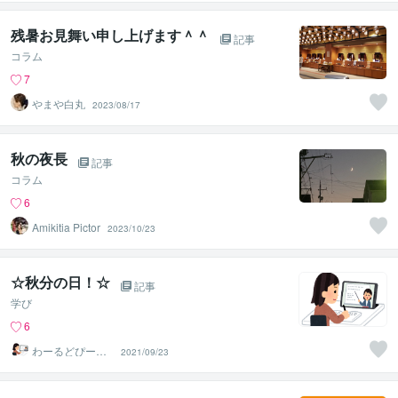
残暑お見舞い申し上げます＾＾
記事
コラム
7
やまや白丸
2023/08/17
秋の夜長
記事
コラム
6
Amikitia Pictor
2023/10/23
☆秋分の日！☆
記事
学び
6
わーるどぴーす
2021/09/23
ふぉーえばー