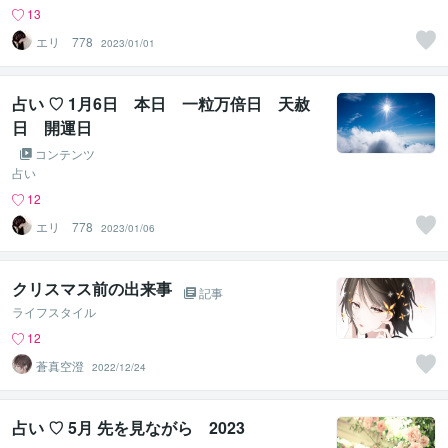
13
エリ 778
2023/01/01
占い ♡ 1月6日 本日 一粒万倍日 天赦
日 開運日
コンテンツ
占い
12
エリ 778
2023/01/06
クリスマス前の出来事
記事
ライフスタイル
12
蒼真空澄
2022/12/24
占い ♡ 5月 先を見ながら 2023