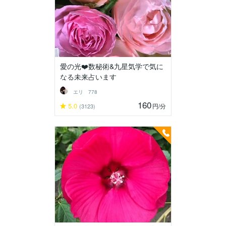
愛の光❤️数秘術&九星気学で気に
なる未来占います
エリ 778
160
5.0
円
/分
(3123)