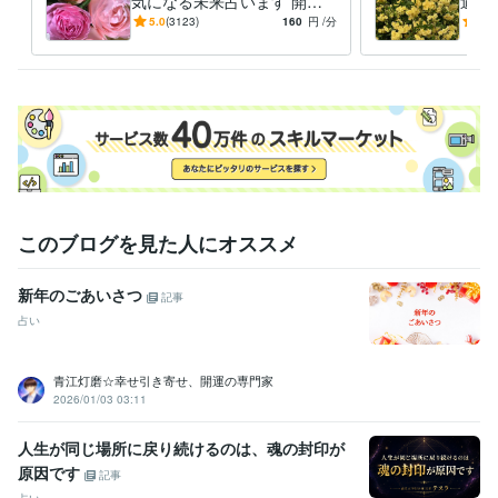
気になる未来占います 開運❤
過去
【恋愛・相手の気持ち・仕
いた
5.0
(3123)
160
円
/分
5.0
資格・検定
事・金運】
環境社会検定
取得年 : 2009年
某協会認定占術資格
取得年 : 2020年
得意分野
占い
スピリチュアル・数秘・九星気学・四柱推命
複数占術
占い
電話占い
恋愛
仕事
ヒーリング
運勢
複数占術
このブログを見た人にオススメ
新年のごあいさつ
記事
占い
青江灯磨☆幸せ引き寄せ、開運の専門家
2026/01/03 03:11
人生が同じ場所に戻り続けるのは、魂の封印が
原因です
記事