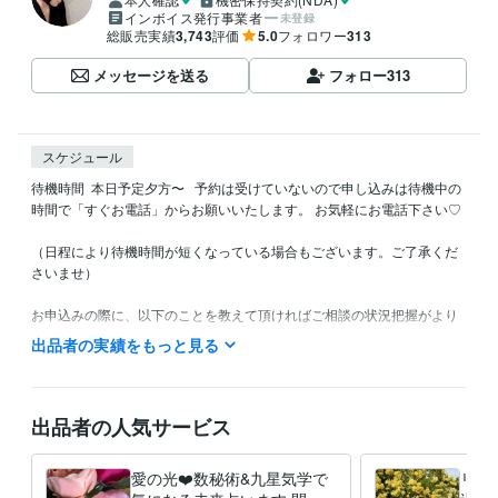
インボイス発行事業者
未登録
総販売実績
3,743
評価
5.0
フォロワー
313
メッセージを送る
フォロー
313
スケジュール
待機時間  本日予定夕方〜   予約は受けていないので申し込みは待機中の
時間で「すぐお電話」からお願いいたします。 お気軽にお電話下さい♡
（日程により待機時間が短くなっている場合もございます。ご了承くだ
さいませ）

お申込みの際に、以下のことを教えて頂ければご相談の状況把握がより
スムーズとなります。

出品者の実績をもっと見る
（お電話後でもOKです）

・お誕生日(西暦)

・恋愛や対人関係で占ってほしい方がいる場合は

出品者の人気サービス
　お相手のお誕生日(西暦)
経験職種
愛の光❤️数秘術&九星気学で
リピ
ライフスタイル・その他 / 占い師
経験年数 : 7年