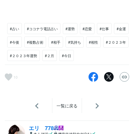
#占い
#ココナラ電話占い
#運勢
#恋愛
#仕事
#金運
#今後
#複数占術
#相手
#気持ち
#相性
#２０２３年
#２０２３年運勢
#２月
#今日
10
一覧に戻る
エリ 778
本人確認
機密保持契約(NDA)