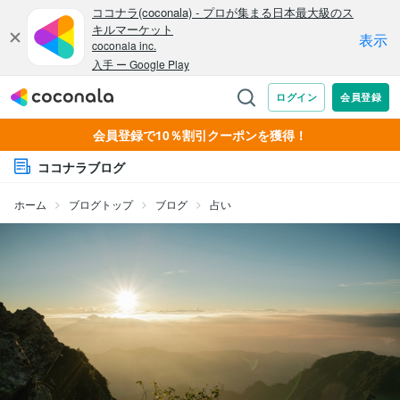
会員登録で10％割引クーポンを獲得！
ココナラブログ
ホーム
ブログトップ
ブログ
占い