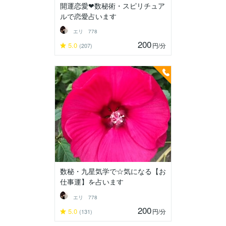
開運恋愛❤数秘術・スピリチュア
ルで恋愛占います
エリ 778
200
5.0
円
/分
(207)
数秘・九星気学で☆気になる【お
仕事運】を占います
エリ 778
200
5.0
円
/分
(131)