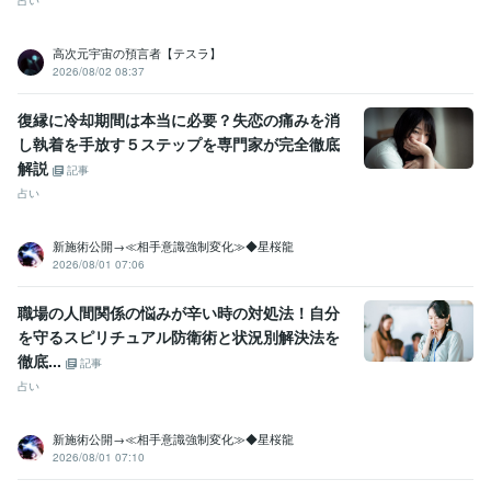
占い
高次元宇宙の預言者【テスラ】
2026/08/02 08:37
復縁に冷却期間は本当に必要？失恋の痛みを消
し執着を手放す５ステップを専門家が完全徹底
解説
記事
占い
新施術公開→≪相手意識強制変化≫◆星桜龍
2026/08/01 07:06
職場の人間関係の悩みが辛い時の対処法！自分
を守るスピリチュアル防衛術と状況別解決法を
徹底...
記事
占い
新施術公開→≪相手意識強制変化≫◆星桜龍
2026/08/01 07:10