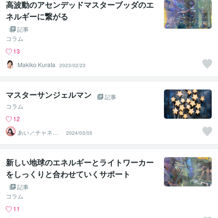
高波動のアセンデッドマスターブッダのエ
ネルギーに繋がる
記事
コラム
13
Makiko Kurata
2023/02/23
マスターサンジェルマン
記事
コラム
12
あい／チャネリ
2024/03/05
ングアート✨夏S
ALE
新しい地球のエネルギーとライトワーカー
をしっくりと合わせていくサポート
記事
コラム
11