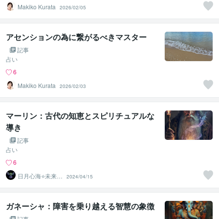
Makiko Kurata
2026/02/05
アセンションの為に繋がるべきマスター
記事
占い
6
Makiko Kurata
2026/02/03
マーリン：古代の知恵とスピリチュアルな
導き
記事
占い
6
日月心海⭐未来灯
2024/04/15
火
ガネーシャ：障害を乗り越える智慧の象徴
記事