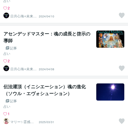
占い
2
日月心海⭐未来灯
2024/04/10
火
アセンデッドマスター：魂の成長と啓示の
導師
記事
占い
2
日月心海⭐未来灯
2024/04/08
火
伝法灌頂（イニシエーション）魂の進化
（ソウル・エヴォシューション）
記事
占い
1
マリー✨霊感霊
2025/03/31
視占い✨気持