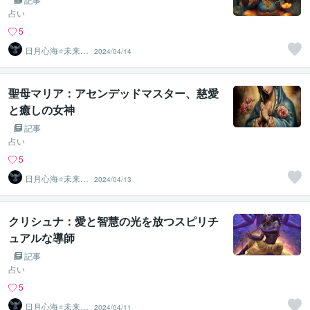
占い
5
日月心海⭐未来灯
2024/04/14
火
聖母マリア：アセンデッドマスター、慈愛
と癒しの女神
記事
占い
5
日月心海⭐未来灯
2024/04/13
火
クリシュナ：愛と智慧の光を放つスピリチ
ュアルな導師
記事
占い
5
日月心海⭐未来灯
2024/04/11