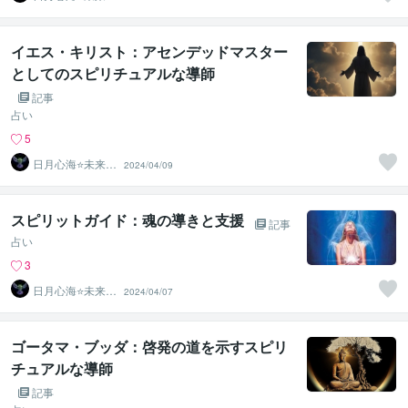
火
イエス・キリスト：アセンデッドマスター
としてのスピリチュアルな導師
記事
占い
5
日月心海⭐未来灯
2024/04/09
火
スピリットガイド：魂の導きと支援
記事
占い
3
日月心海⭐未来灯
2024/04/07
火
ゴータマ・ブッダ：啓発の道を示すスピリ
チュアルな導師
記事