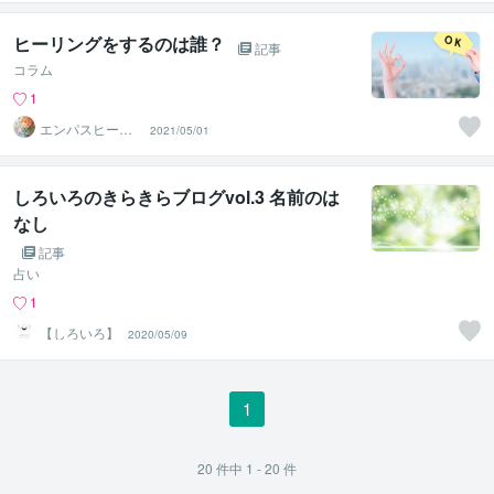
ち、復縁、複雑
ヒーリングをするのは誰？
記事
コラム
1
エンパスヒーリ
2021/05/01
ング＊うらら
しろいろのきらきらブログvol.3 名前のは
なし
記事
占い
1
【しろいろ】
2020/05/09
1
20
件中
1 - 20
件