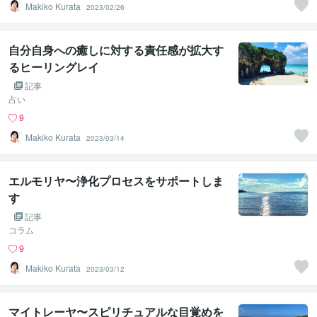
Makiko Kurata
2023/02/26
自分自身への癒しに対する責任感が拡大す
るヒーリングレイ
記事
占い
9
Makiko Kurata
2023/03/14
エルモリヤ〜浄化プロセスをサポートしま
す
記事
コラム
9
Makiko Kurata
2023/03/12
マイトレーヤ〜スピリチュアルな目覚めを