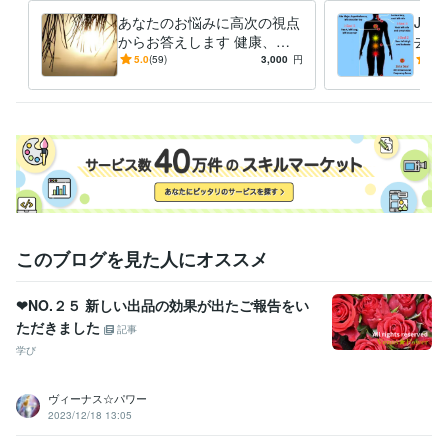
あなたのお悩みに高次の視点
Jシ
からお答えします 健康、恋
去し
愛、仕事、対人関係、お金、
の繋
5.0
(59)
3,000
円
5.0
スピリチュアル
の周
このブログを見た人にオススメ
❤NO.２５ 新しい出品の効果が出たご報告をい
ただきました
記事
学び
ヴィーナス☆パワー
2023/12/18 13:05