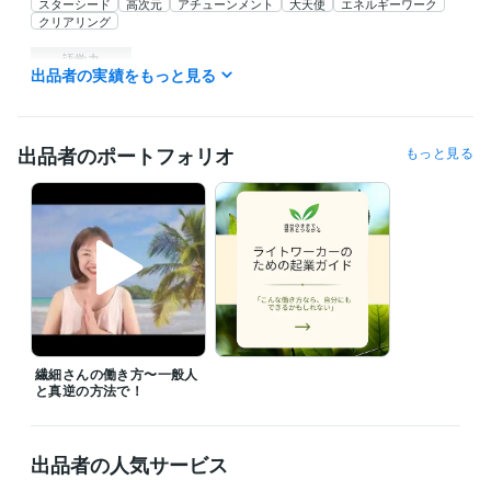
スターシード
高次元
アチューンメント
大天使
エネルギーワーク
クリアリング
語学力
出品者の実績をもっと見る
英語
ビジネスレベル
韓国語
日常会話レベル
出品者のポートフォリオ
もっと見る
繊細さんの働き方〜一般人
と真逆の方法で！
出品者の人気サービス