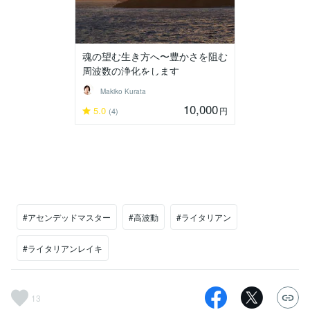
魂の望む生き方へ〜豊かさを阻む
周波数の浄化をします
Makiko Kurata
10,000
5.0
円
(4)
#アセンデッドマスター
#高波動
#ライタリアン
#ライタリアンレイキ
13