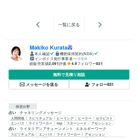
一覧に戻る
Makiko Kurata
本人確認
機密保持契約(NDA)
インボイス発行事業者
未登録
総販売実績
2,091
評価
4.9
フォロワー
831
無料で見積り相談
メッセージを送る
フォロー
831
得意分野
占い
チャネリングメッセージ
人間関係
スピリチュアル
ヒーリング
ヒーラー
セラピスト
エンパス
ライトワーカー
hsp
スターシード
アセンション
占い
ライタリアンアチューンメント
エネルギーワーク
スピリチュアル
エンパス
ライトワーカー
アセンション