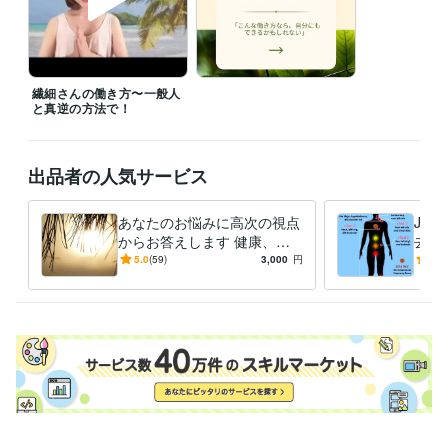
繊細さんの働き方〜一般人
と真逆の方法で！
出品者の人気サービス
あなたのお悩みに高次の視点
Jシ
からお答えします 健康、恋
去し
愛、仕事、対人関係、お金、
の繋
5.0
(59)
3,000
円
5.0
スピリチュアル
の周