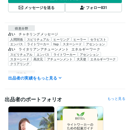
メッセージを送る
フォロー
831
得意分野
占い
チャネリングメッセージ
人間関係
スピリチュアル
ヒーリング
ヒーラー
セラピスト
エンパス
ライトワーカー
hsp
スターシード
アセンション
占い
ライタリアンアチューンメント
エネルギーワーク
スピリチュアル
エンパス
ライトワーカー
アセンション
スターシード
高次元
アチューンメント
大天使
エネルギーワーク
クリアリング
語学力
出品者の実績をもっと見る
英語
ビジネスレベル
韓国語
日常会話レベル
出品者のポートフォリオ
もっと見る