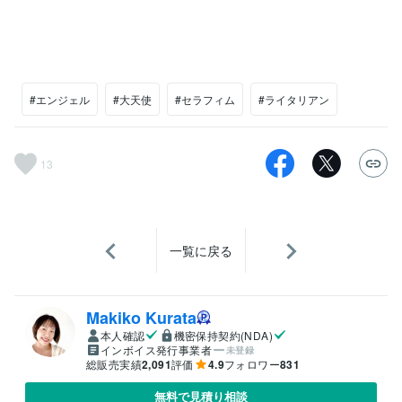
#エンジェル
#大天使
#セラフィム
#ライタリアン
13
一覧に戻る
Makiko Kurata
本人確認
機密保持契約(NDA)
インボイス発行事業者
未登録
総販売実績
2,091
評価
4.9
フォロワー
831
無料で見積り相談