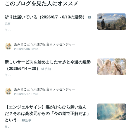
このブログを見た人にオススメ
祈りは届いている（2026/6/7～6/13の運勢）
記事
占い
あみまこと☆天使の伝言☆メッセンジャー
2026/06/06 03:45
新しいサービスを始めました☆彡と今週の運勢
（2026/6/14～20）
告知
占い
あみまこと☆天使の伝言☆メッセンジャー
2026/06/17 07:40
【エンジェルサイン】蝶がひらひら舞い込ん
だ？それは高次元からの「今の道で正解だよ」
という...
記事
占い