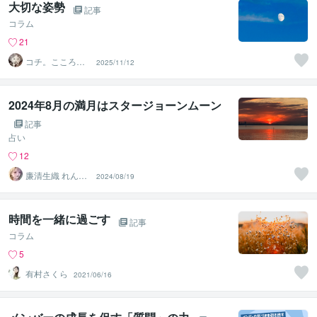
大切な姿勢
記事
コラム
21
コチ。こころの
2025/11/12
庭
2024年8月の満月はスタージョーンムーン
記事
占い
12
廉清生織 れんせ
2024/08/19
い さき
時間を一緒に過ごす
記事
コラム
5
有村さくら
2021/06/16