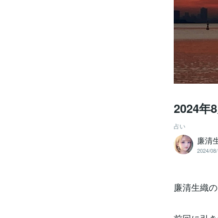
2024
占い
廉清生
2024/08/
廉清生織の