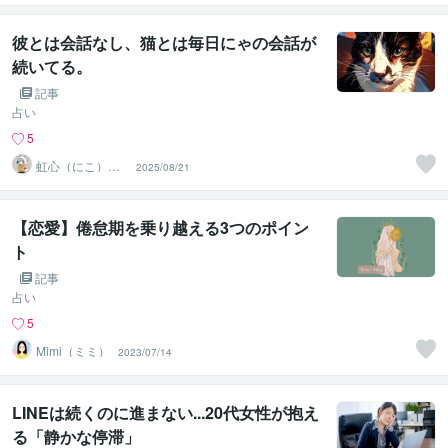
ん）
彼とは会話なし、猫とは毎日にゃの会話が
続いてる。
記事
占い
5
虹心（にこ）＠
2025/08/21
香りと愛の導き
鑑定師
【恋愛】倦怠期を乗り越える3つのポイン
ト
記事
占い
5
Mimi（ミミ）
2023/07/14
LINEは続くのに進まない...20代女性が抱え
る「静かな停滞」