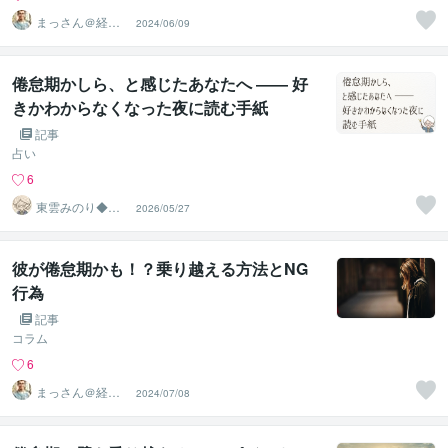
まっさん＠経験
2024/06/09
豊富な笑顔のサ
ポーター
倦怠期かしら、と感じたあなたへ ―― 好
きかわからなくなった夜に読む手紙
記事
占い
6
東雲みのり◆和
2026/05/27
風タロット【み
のり庵】
彼が倦怠期かも！？乗り越える方法とNG
行為
記事
コラム
6
まっさん＠経験
2024/07/08
豊富な笑顔のサ
ポーター