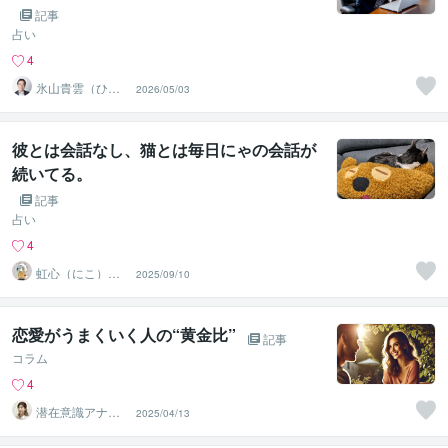
記事
占い
4
氷山貴雲（ひょ
2026/05/03
うざん きう
ん）
彼とは会話なし、猫とは毎日にゃの会話が
続いてる。
記事
占い
4
虹心（にこ）＠
2025/09/10
香りと愛の導き
鑑定師
恋愛がうまくいく人の“黄金比”
記事
コラム
4
潜在意識アナリ
2025/04/13
スト 吉村京子