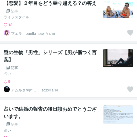
【恋愛】２年目をどう乗り越える？の答え
記事
ライフスタイル
13
プエラ＿puella
2021/11/18
謎の生物「男性」シリーズ【男が傷つく言
葉】
記事
占い
9
アムルタअमृत
2023/12/10
神々との対話・
霊視鑑定士
占いで結婚の報告の後日談おめでとうござ
います。
記事
占い