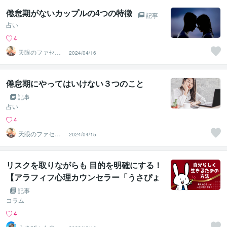
倦怠期がないカップルの4つの特徴
記事
占い
4
天眼のファセッ
2024/04/16
ト
倦怠期にやってはいけない３つのこと
記事
占い
4
天眼のファセッ
2024/04/15
ト
リスクを取りながらも 目的を明確にする！
【アラフィフ心理カウンセラー「うさぴょ
ん」のココナラ電話相談】
記事
コラム
4