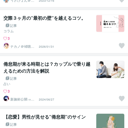
うさぴょん＠癒
2023/12/16
し系アラフィフ
心寄り添い人
交際３ヶ月の”最初の壁”を越えるコツ。
記事
コラム
3
ナカノ＠傾聴と
2026/01/31
的確さで出口に
導く脳のプロ
倦怠期が来る時期とは？カップルで乗り越
えるための方法を解説
記事
占い
3
新施術公開→≪
2024/06/27
相手意識強制変
化≫◆星桜龍
【恋愛】男性が見せる”倦怠期”のサイン
記事