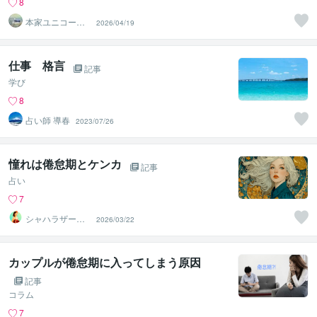
8
本家ユニコーン
2026/04/19
の使者桜10周年
ありがとう
仕事 格言
記事
学び
8
占い師 導春
2023/07/26
憧れは倦怠期とケンカ
記事
占い
7
シャハラザード
2026/03/22
沙織
カップルが倦怠期に入ってしまう原因
記事
コラム
7