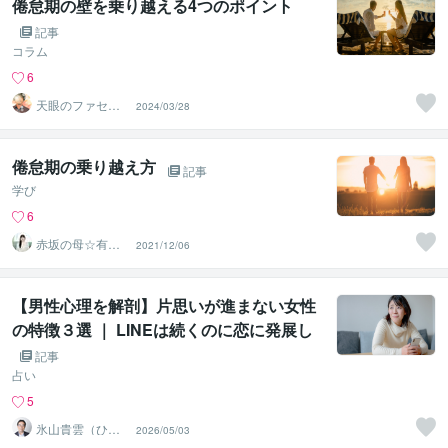
倦怠期の壁を乗り越える4つのポイント
記事
コラム
6
天眼のファセッ
2024/03/28
ト
倦怠期の乗り越え方
記事
学び
6
赤坂の母☆有輝
2021/12/06
星良ゆうきせい
ら
【男性心理を解剖】片思いが進まない女性
の特徴３選 ｜ LINEは続くのに恋に発展し
ない理由
記事
占い
5
氷山貴雲（ひょ
2026/05/03
うざん きう