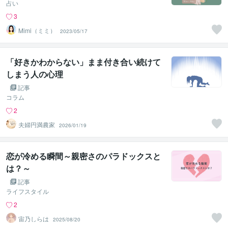
占い
3
Mimi（ミミ）
2023/05/17
「好きかわからない」まま付き合い続けて
しまう人の心理
記事
コラム
2
夫婦円満農家
2026/01/19
恋が冷める瞬間～親密さのパラドックスと
は？～
記事
ライフスタイル
2
宙乃しらは
2025/08/20