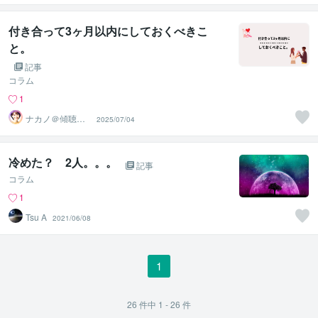
付き合って3ヶ月以内にしておくべきこ
と。
記事
コラム
1
ナカノ＠傾聴と
2025/07/04
的確さで出口に
導く脳のプロ
冷めた？ 2人。。。
記事
コラム
1
Tsu A
2021/06/08
1
26
件中
1 - 26
件