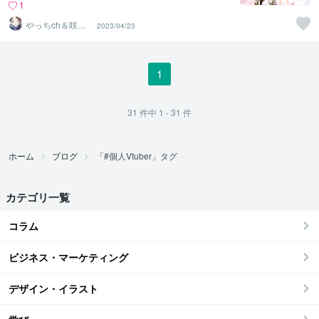
1
やっちch＆咲華
2023/04/23
もな〖3D作成･
加工屋〗
1
31
件中
1 - 31
件
ホーム
ブログ
「#個人Vtuber」タグ
カテゴリ一覧
コラム
ビジネス・マーケティング
デザイン・イラスト