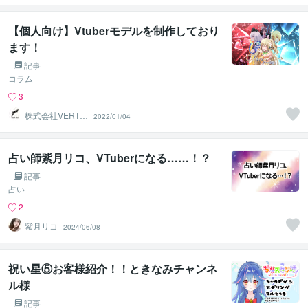
【個人向け】Vtuberモデルを制作しており
ます！
記事
コラム
3
株式会社VERTE
2022/01/04
C
占い師紫月リコ、VTuberになる……！？
記事
占い
2
紫月リコ
2024/06/08
祝い星⑤お客様紹介！！ときなみチャンネ
ル様
記事