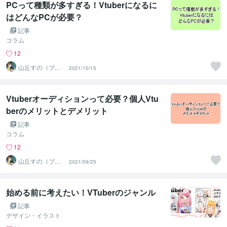
PCって種類が多すぎる！Vtuberになるに
はどんなPCが必要？
記事
コラム
12
山丘すの（ブ
2021/10/15
リ）
Vtuberオーディションって必要？個人Vtu
berのメリットとデメリット
記事
コラム
12
山丘すの（ブ
2021/09/25
リ）
始める前に考えたい！VTuberのジャンル
記事
デザイン・イラスト