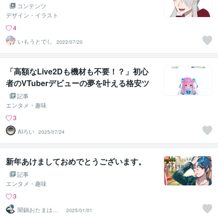
コンテンツ
デザイン・イラスト
4
いもうとでし
2022/07/20
「高額なLive2Dも機材も不要！？」初心
者のVTuberデビューの夢を叶える格安ツ
ールが登場！
記事
エンタメ・趣味
3
AIろい
2025/07/24
新年あけましておめでとうございます。
記事
エンタメ・趣味
3
闇鍋おたまは動
2025/01/01
画編集をする