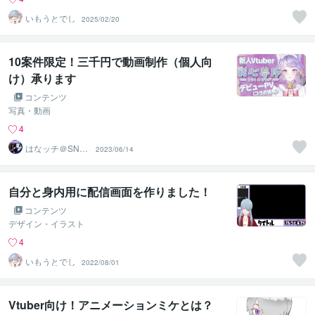
いもうとでし
2025/02/20
10案件限定！三千円で動画制作（個人向
け）承ります
コンテンツ
写真・動画
4
はなッチ＠SNC
2023/06/14
_LLC
自分と身内用に配信画面を作りました！
コンテンツ
デザイン・イラスト
4
いもうとでし
2022/08/01
Vtuber向け！アニメーションミケとは？