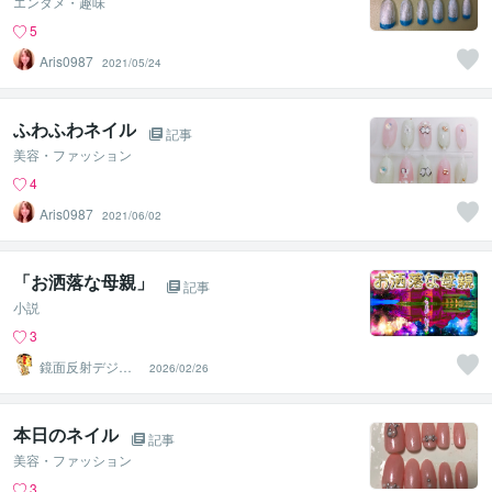
エンタメ・趣味
5
Aris0987
2021/05/24
ふわふわネイル
記事
美容・ファッション
4
Aris0987
2021/06/02
「お洒落な母親」
記事
小説
3
鏡面反射デジタ
2026/02/26
ルアート製作所
（鈴木穣）
本日のネイル
記事
美容・ファッション
3