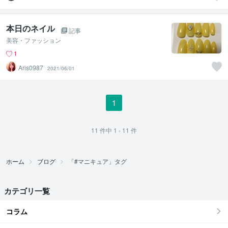
研究家 Reiko
本日のネイル
記事
美容・ファッション
1
Aris0987
2021/06/01
1
11
件中
1 - 11
件
ホーム
ブログ
「#マニキュア」タグ
カテゴリ一覧
コラム