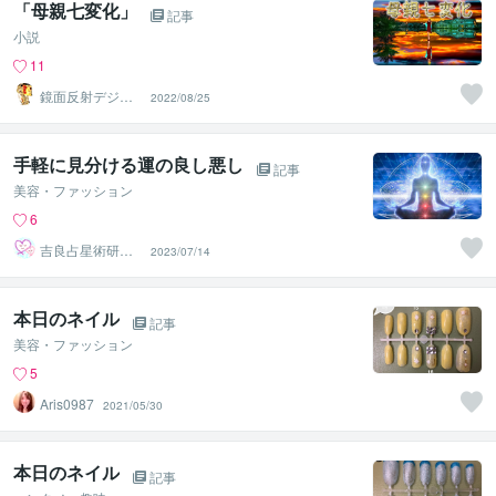
「母親七変化」
記事
小説
11
鏡面反射デジタ
2022/08/25
ルアート製作所
（鈴木穣）
手軽に見分ける運の良し悪し
記事
美容・ファッション
6
吉良占星術研究
2023/07/14
所
本日のネイル
記事
美容・ファッション
5
Aris0987
2021/05/30
本日のネイル
記事