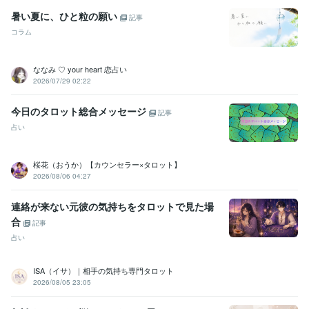
暑い夏に、ひと粒の願い
記事
コラム
ななみ ♡ your heart 恋占い
2026/07/29 02:22
今日のタロット総合メッセージ
記事
占い
桜花（おうか）【カウンセラー×タロット】
2026/08/06 04:27
連絡が来ない元彼の気持ちをタロットで見た場
合
記事
占い
ISA（イサ）｜相手の気持ち専門タロット
2026/08/05 23:05