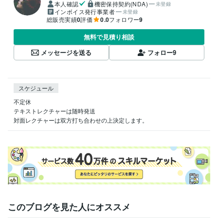
本人確認
機密保持契約(NDA)
未登録
インボイス発行事業者
未登録
総販売実績
0
評価
0.0
フォロワー
9
無料で見積り相談
メッセージを送る
フォロー
9
スケジュール
不定休

テキストレクチャーは随時発送

対面レクチャーは双方打ち合わせの上決定します。
このブログを見た人にオススメ