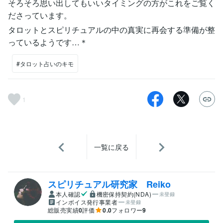
そろそろ思い出してもいいタイミングの方がこれをご覧く
ださっています。
タロットとスピリチュアルの中の真実に再会する準備が整
っているようです…＊
#タロット占いのキモ
1
一覧に戻る
スピリチュアル研究家 Reiko
本人確認
機密保持契約(NDA)
未登録
インボイス発行事業者
未登録
総販売実績
0
評価
0.0
フォロワー
9