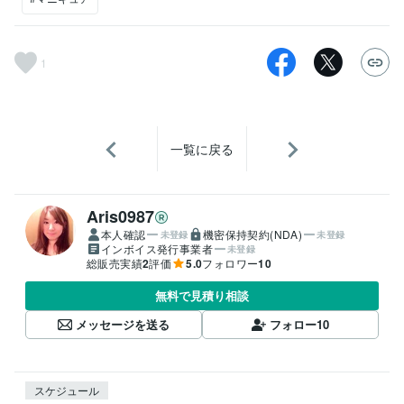
1
一覧に戻る
Aris0987
本人確認
機密保持契約(NDA)
未登録
未登録
インボイス発行事業者
未登録
総販売実績
2
評価
5.0
フォロワー
10
無料で見積り相談
メッセージを送る
フォロー
10
スケジュール