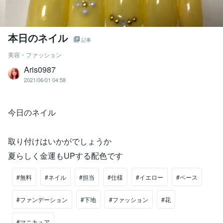
本日のネイル
記事
美容・ファッション
Aris0987
2021/06/01 04:58
今日のネイル
取り付けはいかがでしょうか
夏らしく金運もUPする配色です
#無料
#ネイル
#担当
#仕様
#イエロー
#ベース
#ファンデーション
#下地
#ファッション
#花
#マニキュア