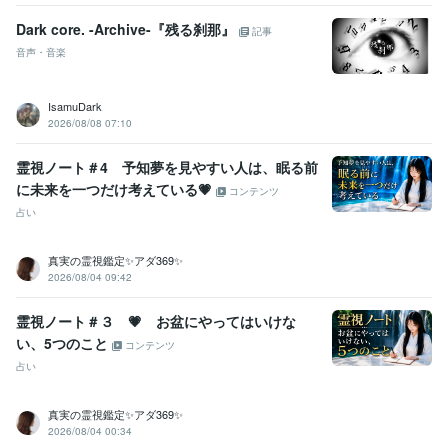
Dark core. -Archive-『残る刹那』
記事
音声・音楽
IsamuDark
2026/08/08 07:10
霊視ノート＃4 予知夢を見やすい人は、眠る前
に未来を一つだけ考えている💗
コンテンツ
占い
真実の霊視鑑定✨アダ369✨
2026/08/04 09:42
霊視ノート＃３ 💗 お盆にやってはいけな
い、5つのこと
コンテンツ
占い
真実の霊視鑑定✨アダ369✨
2026/08/04 00:34