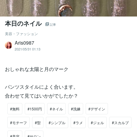
本日のネイル
記事
美容・ファッション
Aris0987
2021/05/31 01:13
おしゃれな太陽と月のマーク
パンツスタイルによく合います。
合わせて見てはいかがでしたか？
#無料
#1500円
#ネイル
#洗練
#デザイン
#モチーフ
#型
#シンプル
#ラメ
#ジェル
#スカルプ
#美容
#サロン