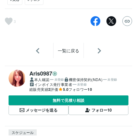
3
一覧に戻る
Aris0987
本人確認
機密保持契約(NDA)
未登録
未登録
インボイス発行事業者
未登録
総販売実績
2
評価
5.0
フォロワー
10
無料で見積り相談
メッセージを送る
フォロー
10
スケジュール