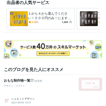
出品者の人気サービス
１から４から選んでくださ
プチ
い！５００円のみ！にます
００
シンプルSTYLISHな柄のご提
綺麗
5.0
(1)
1,000
円
5.0
案
クに
柄
このブログを見た人にオススメ
おもな制作物一覧♡
告知
デザイン・イラスト
シュエットデザイン
2021/09/04 19:51