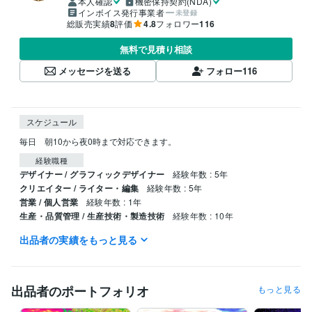
本人確認
機密保持契約(NDA)
インボイス発行事業者
未登録
総販売実績
8
評価
4.8
フォロワー
116
無料で見積り相談
メッセージを送る
フォロー
116
スケジュール
毎日　朝10から夜0時まで対応できます。
経験職種
デザイナー / グラフィックデザイナー
経験年数 : 5年
クリエイター / ライター・編集
経験年数 : 5年
営業 / 個人営業
経験年数 : 1年
生産・品質管理 / 生産技術・製造技術
経験年数 : 10年
出品者の実績をもっと見る
職歴
デニーズ
1991年3月 ~ 1999年5月
得意分野
出品者のポートフォリオ
もっと見る
動画編集・映像制作
画像合成、画像修正、タイトル制作、ブログ
合成画像
合成写真
タイトル制作
表紙制作
ブログ記事