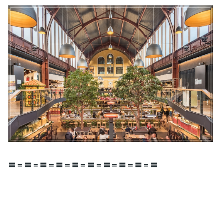
〓＝〓＝〓＝〓＝〓＝〓＝〓＝〓＝〓＝〓