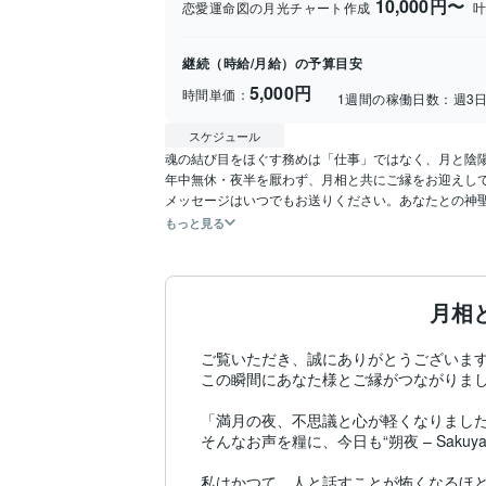
10,000円〜
恋愛運命図の月光チャート作成
叶
継続（時給/月給）の予算目安
5,000円
時間単価：
1週間の稼働日数：
週3
スケジュール
魂の結び目をほぐす務めは「仕事」ではなく、月と陰陽
年中無休・夜半を厭わず、月相と共にご縁をお迎えして
メッセージはいつでもお送りください。あなたとの神
もっと見る
月相
ご覧いただき、誠にありがとうございます
この瞬間にあなた様とご縁がつながりまし
「満月の夜、不思議と心が軽くなりました
そんなお声を糧に、今日も“朔夜 – Sak
私はかつて、人と話すことが怖くなるほど