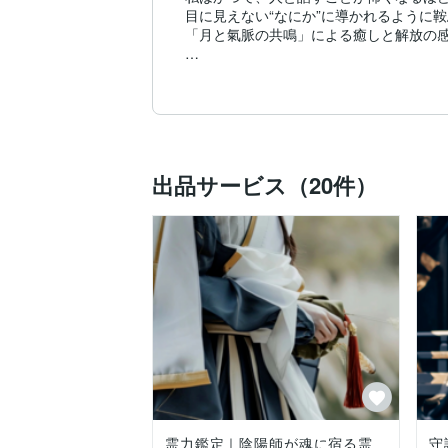
目に見えない“なにか”に導かれるように
「月と氣脈の共鳴」による癒しと解放の感
それは“視える”というよりも、“響いてくる
以降十五年──霊符の浄化、星辰の観法、
私が視るのは未来の予言ではなく、「今こ
魂は常に光と影を往還しながら、自らの通
鑑定では、月と星のリズムをもとに魂の状
出品サービス（20件）
✦ 鑑定で得られる体感 〈五相図〉

①月相リズムと呼応した氣の再構築

②陰と陽の偏りを数値化した可視化

③内側に眠る“言霊の色”の読解による深い
④時間軸・空間軸をまたぐ多次元的視点（
⑤現実面での決断・行動が自然に動き出す
また最近はとくに、恋愛・人間関係のご相
「あの人の気持ちが知りたい」「どうして
そんな切実な想いにも、月と氣脈は静かに
思念伝達や“縁”にまつわるご相談では、満
あなたの内なる声が、必要な人へと響いて
霊力鑑定｜陰陽師が魂に宿る霊
守