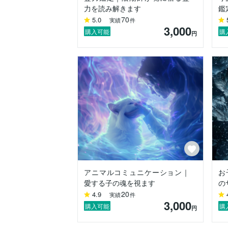
力を読み解きます
鑑
恋愛、復縁、魂のご縁……目には見えなく
70
5.0
実績
件
月の波動とともに読み解き、愛と癒しのか
3,000
購入可能
購
円
これらは単なるヒーリングではなく、「心
月は内面を、星は遠い記憶を照らします。
その交差点となる“朔（はじまり）”の闇
どうか秘密の悩みも、魂の真名も、そのま
真心を込めてお迎えいたします。

――朔夜 – Sakuya–｜陰陽師
アニマルコミュニケーション｜
お
愛する子の魂を視ます
の
20
4.9
実績
件
3,000
購入可能
購
円