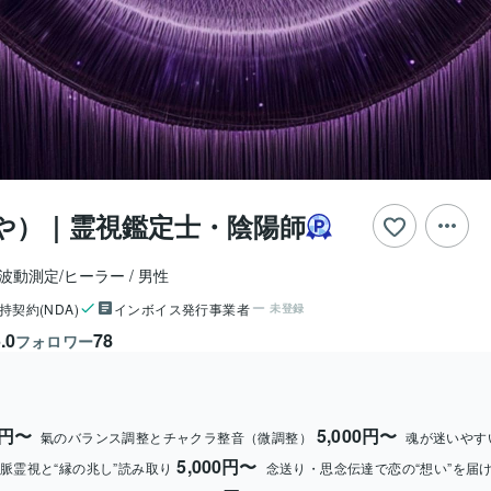
くや）｜霊視鑑定士・陰陽師
/波動測定/ヒーラー
男性
持契約(NDA)
インボイス発行事業者
未登録
.0
78
フォロワー
0円〜
5,000円〜
氣のバランス調整とチャクラ整音（微調整）
魂が迷いやす
5,000円〜
脈霊視と“縁の兆し”読み取り
念送り・思念伝達で恋の“想い”を届