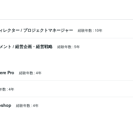
ディレクター
/
プロジェクトマネージャー
経験年数
:
10年
メント
/
経営企画・経営戦略
経験年数
:
5年
ere Pro
経験年数
:
4年
年数
:
4年
oshop
経験年数
:
4年