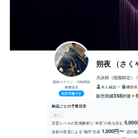
朔夜 （さ
月詠師（陰陽師定） 
最終ログイン：
10時間前
本人確認
機密保
稼働状況
対応可能です
358
5
販売実績
評価
納品ごとの予算目安
占い
5,00
言霊レベルの意識解析と“本音”の色を読む
1,000円〜
名前の音霊による“魂印”生成
恋の氣