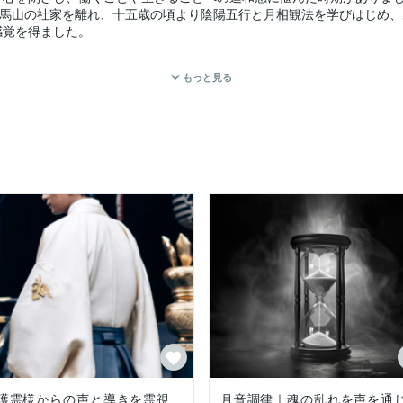
鞍馬山の社家を離れ、十五歳の頃より陰陽五行と月相観法を学びはじめ
覚を得ました。

”感覚。

もっと見る
言霊の書下ろしといった手法を組み合わせながら、陰陽の律動を読む独自
の瞬間の氣の偏り」です。

るべき軌道を探しています。

態を読み解き、滞りや乱れを整える言霊の処方をお届けいたします。

納得感

ラテラルシフト）

シンクロニシティ

談を多くお寄せいただいております。

も忘れられない人がいる」

応えています。

ちゆく月の力を借りながら、

ゆくようお手伝いさせていただきます。

護霊様からの声と導きを霊視
月音調律｜魂の乱れを声を通