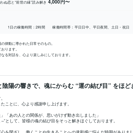
4,000円〜
わぬ恋と“前世の縁”読み解き
日
1日の稼働時間：
2時間
稼働時間帯：
平日日中、平日夜間、土日・祝日
の律動に導かれた日常そのもの。

おります。

聖なる対話を、心より楽しみにしております。
と陰陽の響きで、魂にからむ “運の結び目” をほど
。

たことに、心より感謝申し上げます。

」「あの人との関係が、思いがけず動き出しました」

uya –”として、皆様の魂の結び目をそっと解きほぐしております。

心を閉ざし、働くことや生きることへの違和感に悩んだ時期がありまし