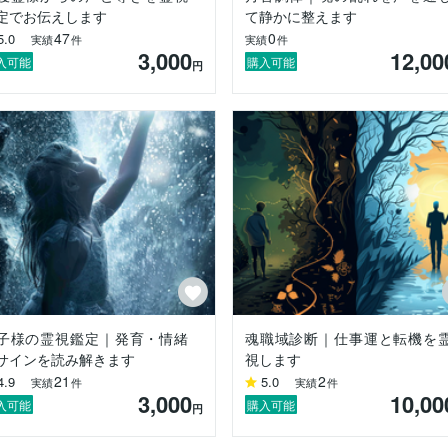
定でお伝えします
て静かに整えます
とも、たしかにそこにある結びつきの兆しを、

47
0
5.0
実績
件
実績
件
たちへと昇華いたします。

3,000
12,00
入可能
購入可能
円
―氣―身体」三層を同時に整えることで、魂の軌道を本来の星座へ戻す


で、あなたの魂は新たな光と出会うでしょう。

ま携えてお越しください。

子様の霊視鑑定｜発育・情緒
魂職域診断｜仕事運と転機を
サインを読み解きます
視します
21
2
4.9
5.0
実績
件
実績
件
3,000
10,00
入可能
購入可能
円