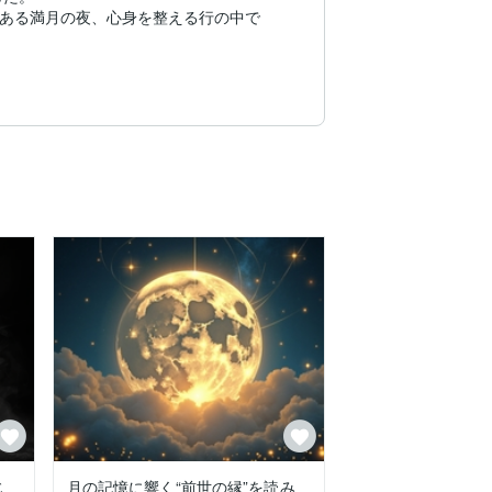
、ある満月の夜、心身を整える行の中で
の術へと昇華させました。

じ
月の記憶に響く“前世の縁”を読み