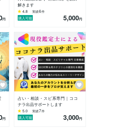
解きます
6
4.8
実績
件
0
5,000
購入可能
円
円
ための働きです。

霊
占い・相談・スピ系専門｜ココ
ナラ出品サポートします
7
5.0
実績
件
0
3,000
購入可能
円
円