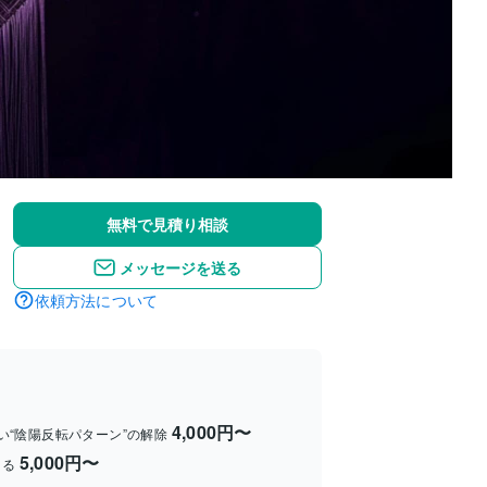
無料で見積り相談
メッセージを送る
依頼方法について
4,000円〜
い“陰陽反転パターン”の解除
5,000円〜
ける