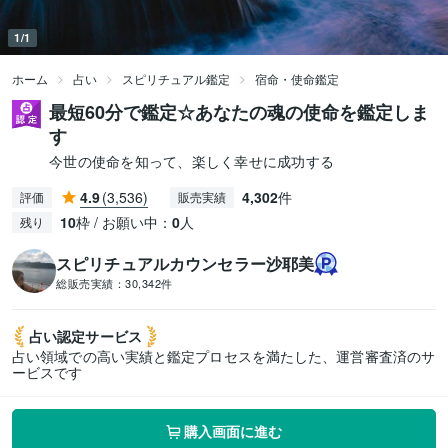
1/1
ホーム
占い
スピリチュアル鑑定
宿命・使命鑑定
最短60分で鑑定☆あなたの魂の使命を鑑定しま
す
今世の使命を知って、楽しく幸せに成功する
4.9
(3,536)
4,302
件
評価
販売実績
10
枠 / お願い中：
0
人
残り
スピリチュアルカウンセラー沙耶美
総販売実績：
30,342件
占い認定
サービス
占い領域での高い実績と鑑定プロセスを満たした、運営審査済のサ
ービスです
購入画面に進む