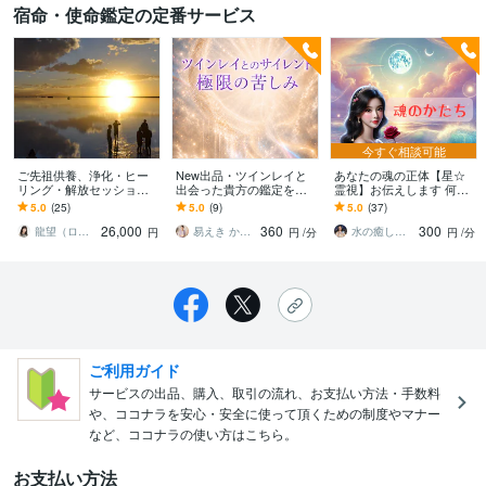
宿命・使命鑑定の定番サービス
今すぐ相談可能
ご先祖供養、浄化・ヒー
New出品・ツインレイと
あなたの魂の正体【星☆
リング・解放セッション
出会った貴方の鑑定をし
霊視】お伝えします 何の
します ヒーリング力と、
ます 極限の辛さ・もがく
ため生まれてきたのか
5.0
(25)
5.0
(9)
5.0
(37)
チャネリング力で 先祖の
苦しみ・人生が180度変わ
【使命・運命】知ること
26,000
360
300
想いを汲み取り癒す
る・何故なのか
で進み出す！
龍望（ロム）松仲
易えき かれん
水の癒し手 魂の救済 Aqua Ray
円
円
/分
円
/分
ご利用ガイド
サービスの出品、購入、取引の流れ、お支払い方法・手数料
や、ココナラを安心・安全に使って頂くための制度やマナー
など、ココナラの使い方はこちら。
お支払い方法