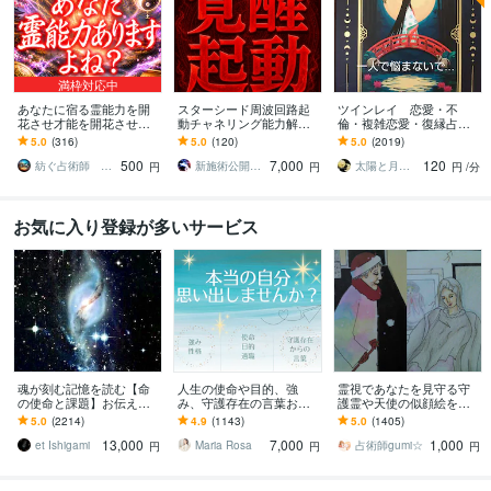
満枠対応中
あなたに宿る霊能力を開
スターシード周波回路起
ツインレイ 恋愛・不
花させ才能を開花させま
動チャネリング能力解放
倫・複雑恋愛・復縁占い
す 霊感・霊力の覚醒|未来
します 光而＋神核のエネ
ます ツインレイ☯️気にな
5.0
(316)
5.0
(120)
5.0
(2019)
を切り開き、運命を幸福
ルギーラインを整えESP
る方！是非、占います✨
500
7,000
120
にする至高の鑑定
能力最大化を導きます
紡ぐ占術師 宗馬【観音千里眼×呪術】
新施術公開→≪相手意識強制変化≫◆星桜龍
太陽と月の光
円
円
円
/分
お気に入り登録が多いサービス
魂が刻む記憶を読む【命
人生の使命や目的、強
霊視であなたを見守る守
の使命と課題】お伝えし
み、守護存在の言葉お伝
護霊や天使の似顔絵を描
ます 魂に秘められた人生
えします 自分らしさを思
きます あなたの守護霊or
5.0
(2214)
4.9
(1143)
5.0
(1405)
の願いを思い出し、真実
い出し、より輝いて生き
天使orガーディアンの似
13,000
7,000
1,000
の〈自分〉を生きる
ていきませんか？
顔絵とメッセージ！
et Ishigami
Maria Rosa
占術師gumi☆
円
円
円