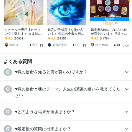
相談中
予約受付中
リピーター専用【ヒーリ
孤高の予感霊視を使い占
鑑定歴33年のプロ占い師
ング】致します ☆波動を
います 悩みの全般を磨き
が真剣占います 博多・廓
上げ、流れを良くします
上げ、研ぎ澄ました予感
屋の純血統占い祈願師
5.0
(20938)
4.9
(24352)
5.0
(11781)
☆
より霊視により導きます
雷鳥
1,500
1,000
400
misa k
必達の予感霊視 渡邊 潤一
鑑定歴33年のプロ占い師 雷鳥
円
円
円
/分
よくある質問
♥魂の使命を知ると何が良いのですか？
♥魂の使命と魂のテーマ、人生の課題の違いを教えてくだ
さい
♥どのような結果が届きますか？
♥鑑定後の質問は出来ますか？