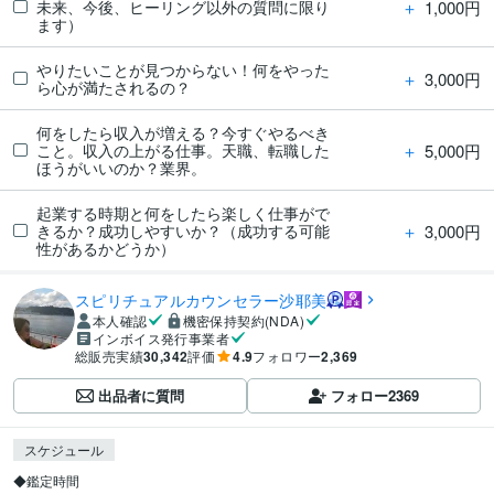
＋
1,000円
未来、今後、ヒーリング以外の質問に限り
ます）
やりたいことが見つからない！何をやった
＋
3,000円
ら心が満たされるの？
何をしたら収入が増える？今すぐやるべき
＋
5,000円
こと。収入の上がる仕事。天職、転職した
ほうがいいのか？業界。
起業する時期と何をしたら楽しく仕事がで
＋
3,000円
きるか？成功しやすいか？（成功する可能
性があるかどうか）
スピリチュアルカウンセラー沙耶美
本人確認
機密保持契約(NDA)
インボイス発行事業者
総販売実績
30,342
評価
4.9
フォロワー
2,369
出品者に質問
フォロー
2369
スケジュール
◆鑑定時間
