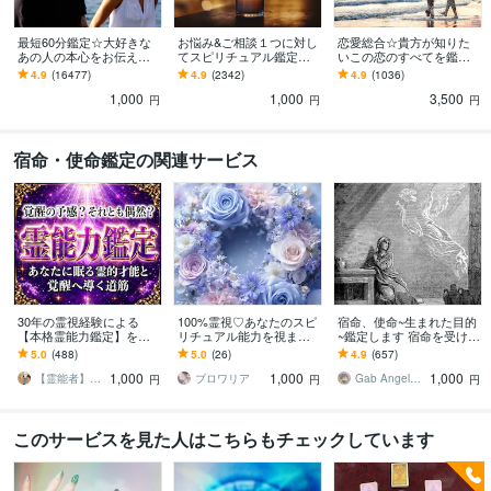
最短60分鑑定☆大好きな
お悩み&ご相談１つに対し
恋愛総合☆貴方が知りた
あの人の本心をお伝えし
てスピリチュアル鑑定し
いこの恋のすべてを鑑定
ます 【詳細不要】好きな
ます 最短60分で鑑定！人
します 24時間以内鑑定！
4.9
(16477)
4.9
(2342)
4.9
(1036)
人の本音と将来への思
生・恋愛・家庭・お金・
あの人の本音・相性・二
1,000
1,000
3,500
い。私をどう思ってる？
人間関係
人の絆・未来を鑑定
円
円
円
宿命・使命鑑定の関連サービス
30年の霊視経験による
100%霊視♡あなたのスピ
宿命、使命~生まれた目的
【本格霊能力鑑定】を行
リチュアル能力を視ます
~鑑定します 宿命を受け入
います 霊感・霊力・スピ
あなたの持っている潜在
れ、乗り越えることで、
5.0
(488)
5.0
(26)
4.9
(657)
リチュアル能力の覚醒度
的な霊的能力を鑑定しま
輝かしい人生が待ってい
1,000
1,000
1,000
と霊的体質を本格鑑定
す。
ます
【霊能者】天晴
ブロワリア
Gab AngelLily
円
円
円
このサービスを見た人はこちらもチェックしています