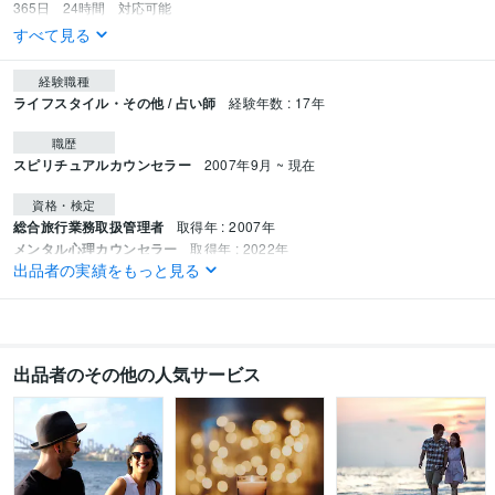
365日　24時間　対応可能
すべて見る
経験職種
ライフスタイル・その他 / 占い師
経験年数 : 17年
職歴
スピリチュアルカウンセラー
2007年9月 ~ 現在
資格・検定
総合旅行業務取扱管理者
取得年 : 2007年
メンタル心理カウンセラー
取得年 : 2022年
出品者の実績をもっと見る
得意分野
占い
恋愛相談
金銭面のご相談
魂の使命・課題・生まれてきた意味
恋愛
金運
婚外恋愛
複雑恋愛
スピリチュアル
魂の使命
人間関係
宇宙の法則
守護天使からのメッセ
片思い相手の気持ち
出品者のその他の人気サービス
語学力
英語
ビジネスレベル