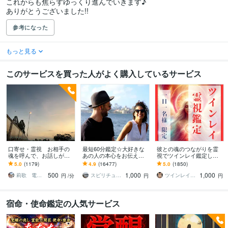
これからも焦らずゆっくり進んでいきます♪

ありがとうございました!!
参考になった
もっと見る
このサービスを買った人がよく購入しているサービス
口寄せ・霊視 お相手の
最短60分鑑定☆大好きな
彼との魂のつながりを霊
魂を呼んで、お話しが出
あの人の本心をお伝えし
視でツインレイ鑑定しま
来ます 。秘密の恋愛・復
ます 【詳細不要】好きな
す 気になる彼とつながる
5.0
(1179)
4.9
(16477)
5.0
(1850)
縁・片思い・亡くなった
人の本音と将来への思
ことができるのか鑑定し
500
1,000
1,000
方・ペットと話せます。
い。私をどう思ってる？
ます
莉歌 電話占い 女性限定
スピリチュアルカウンセラー沙耶美
ツインレイ縁結び専門鑑定士✢神結シオン✢
円
/分
円
円
宿命・使命鑑定の人気サービス