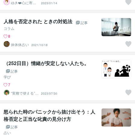
ゆき❤️心に寄り
2023/01/14
添う癒しのナー
ス
人格を否定された ときの対処法
記事
コラム
8
休休休占い
2021/10/18
（252日目）情緒が安定しない人たち。
記事
学び
7
“実務で使える”改
2023/07/30
善パートナー／
かめきち
怒られた時のパニックから抜け出そう：人
格否定と正当な叱責の見分け方
記事
占い