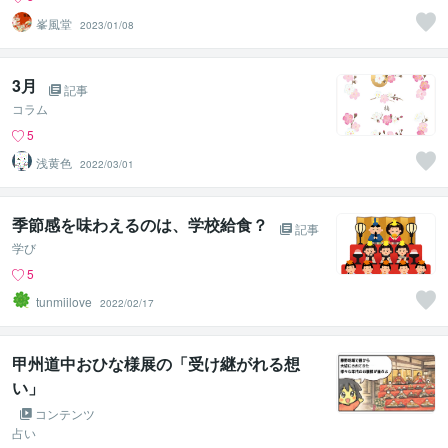
峯風堂
2023/01/08
3月
記事
コラム
5
浅黄色
2022/03/01
季節感を味わえるのは、学校給食？
記事
学び
5
tunmiilove
2022/02/17
甲州道中おひな様展の「受け継がれる想
い」
コンテンツ
占い