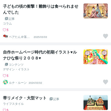
子どもの頃の衝撃！雛飾りは食べられませ
んでした
記事
コラム
5
ベアたん＠落書
2025/03/03
きイラストレー
ター
自作ホームページ時代の初期イラスト♥ル
ナひな祭り２００８♥
コンテンツ
デザイン・イラスト
5
ルナ・ルーン
2024/03/02
帯リメイク・大型マット
記事
ライフスタイル
5