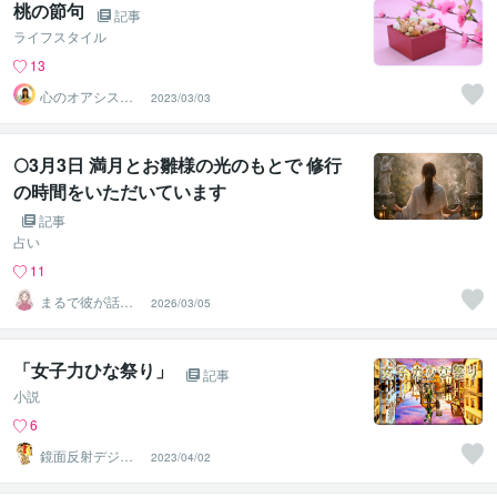
桃の節句
記事
ライフスタイル
13
心のオアシス♡
2023/03/03
ゆきこ
🌕3月3日 満月とお雛様の光のもとで 修行
の時間をいただいています
記事
占い
11
まるで彼が話し
2026/03/05
てるかのように
お届けl運子
「女子力ひな祭り」
記事
小説
6
鏡面反射デジタ
2023/04/02
ルアート製作所
（鈴木穣）