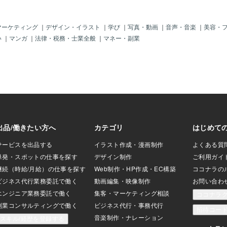
、20年前くらいで常
まった声がいる、
と頑張れたはず」
マーケティング
｜
デザイン・イラスト
｜
学び
｜
写真・動画
｜
音声・音楽
｜
美容・
い」 「弱音吐くな
い
｜
マンガ
｜
法律・税務・士業全般
｜
マネー・副業
んなやってるんだか
切れ」 これ、誰の声
〜30年前の世間の常
正しい」とされてい
自分の頭の中で、ア
ま居座っている。
「自分のためを思っ
父母がミニトマトを
じ顔で。 （しかも
いている。古参す
医師は、こう言ってい
てしまいやすいも