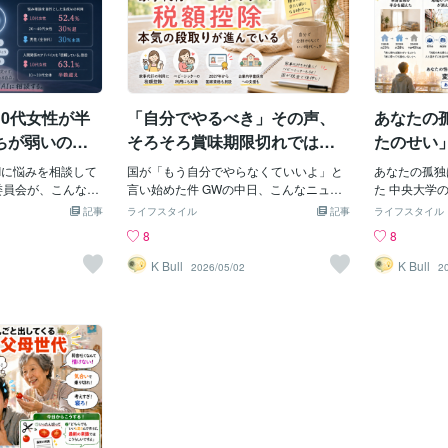
10代女性が半
「自分でやるべき」その声、
あなたの
ちが弱いの？
そろそろ賞味期限切れでは？
たのせい
る時代」を、
家事代行・ベビーシッターの
で上昇し
Iに悩みを相談して
国が「もう自分でやらなくていいよ」と
あなたの孤独
終わらせてい
税額控除、国主体の本気の段
を、ひと
委員会が、こんな調
言い始めた件 GWの中日、こんなニュー
た 中央大学
代女性の52.4%
スが流れてきた。 政府は、家事支援サー
た。 1983
取りが進んでいる
記事
ライフスタイル
記事
ライフスタイル
的に「悩み相談」を
ビスやベビーシッターの普及を後押しす
で、日本人の
8
8
月、内閣府消費者委員
るため、利用者への税制優遇制度を新設
る。 UCL
と消費者問題に関す
する方向で調整に入った。 つまり、こう
使われている
K Bull
K Bull
2026/05/02
2
AI利用者1,442人
いうことだ。 「家事を人に頼んだら、税
た結果。 心理学誌『
 4月23日の第3回
金、安くします」 国が、そう言い始め
ogy』に20
告された。 数字
た。 ——え。 え、いいの、それ。 私た
た、出来立て
ていく。 10代女
ち、「家事は自分でやるもの」「子育て
うことだ。 
） 20〜40代女性：
は母親がやるもの」「人に頼るのは甘
は、気のせい
：全世代で30%未満
え」って、なんかすごい勢いで信じてき
かけて、証明
%） そして、もうひ
ましたよね？ それを、国が、あっさり、
読んで、ふと
る。 人間関係や人
ひっくり返してきた。 しかも、税制優遇
なたの感じ方
Iのアドバイスを
というかなり本気の手段で。 まず、何が
本社会全体の
ても／ある程度）
どう優遇されるのか ぼんやり「税金が安
ていた人、ち