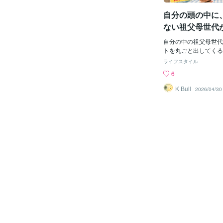
と答えた割合： 10代女性
自分の頭の中に
0代全体：半数超え 3
が、人間関係の相談相
ない祖父母世代
頼している。 ——こ
しかもアップデー
う、すごい数字だ。 
自分の中の祖父母世代
で止まっている
見てない） 「AIに頼
トを丸ごと出してくる
い」と言いたい人、ち
祖父母、ミニトマト、
ライフスタイル
数字を見て、こう言い
出しを朝から見て、ち
6
る。 「最近の若者は
児科専門医が警告して
「AIに頼るなんて、
で、祖父母世代と親世
K Bull
2026/04/30
ーション能力が育たな
ャップ」が事故につな
悩み相談すべきだろう
い。 具体例はなかな
るじゃないか」 ——
ルギーなんて好き嫌い
も、ちょっと、立ち止
いまま食べさせる ・
ぜ、10代女性の半分は
を、丸ごと食卓に出す
を選んだのか。 それ
トを「ちょっとそこま
ことがある人ほど、A
・床に錠剤が落ちてい
ているからだ。 人間
象に残ったのが、医師
起きるか（経験者の証
「『あげたい』という
しい。 中高生が、夜
源的な欲求」 つまり
ろ、愛情100%。 祖
て、ミニトマトを丸ご
——で、ここまで読ん
あれ。 これ、自分が
やってない？ 自分の