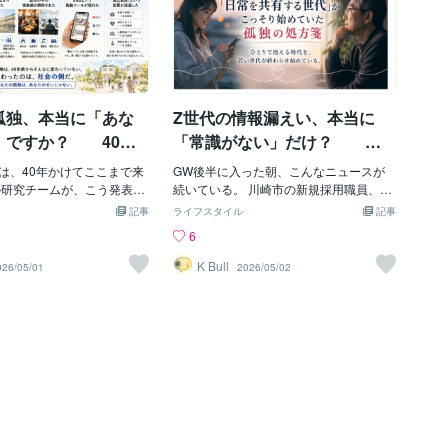
孤独、本当に「あな
Z世代の情報漏えい、本当に
」ですか？ 40年
「常識がない」だけ？ 上
た日本社会の孤独
の世代が見逃している、彼ら
は、40年かけてここまで来
GW後半に入った朝、こんなニュースが
りで背負っていた話
がこっそり始めていた孤独の
の研究チームが、こう発表し
続いている。 川崎市の新規採用職員、研
年から2023年までの40年間
修資料をLINEオープンチャットに投稿
処方箋
記事
ライフスタイル
記事
孤独感は有意に上昇してい
（4/16） 「ZIP！」の新人スタッフ、出
6
A孤独感尺度という、世界中で
演者名やシフト表をSNSに投稿（4/27）
指標を、40年分メタ分析し
銀行行員、支店内を撮影してSNSに投稿
K Bull
026/05/01
2026/05/02
Frontiers in Psychol
（5/1） ミスタードーナツ瀬戸店、店舗
26年4月14日付で掲載され
内部情報がXで拡散（5/1） 世間の反応
の研究だ。 つまり、こうい
は、たぶん、こうだ。 「最近の若者は常
あなたが夜中に感じる孤独
識がない」 「研修やってるはずなのに、
じゃない。 データで、40年
なぜ」 「こんなこと、ふつう、しないだ
された。 ——で、ここまで
ろ」 「Z世代、ヤバすぎ」 ——気持ち
思った。 あれ。 これ、「あ
は、分かる。 川崎市の市長も、こう言っ
の問題」じゃなくて、「日
たらしい。 「こんなことまで注意喚起を
流れ」だよね？ 自分を責め
しなくてはならないのか。驚きを隠せな
ょっと待って 夜中、ふと、
い」 しかも、川崎市の流出した研修資料