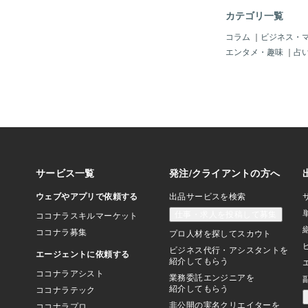
の声がある 頭の中に
カテゴリ一覧
識のアップデートが止
という話だ。 「もっ
コラム
｜
ビジネス・
「休んでる場合じゃな
エンタメ・趣味
｜
占
んて情けない」 「み
ら」 「気合いで乗り
だろう。 たぶん、20
識。 当時はそれが「
た価値観。 それが、
ップデートされないま
しかも、悪意ゼロ。 
て」言ってくる。 祖
出すのと、まったく同
家賃も払わずに住み着
ぎる） 善意の誤嚥 
る。 「気道に詰まっ
の、