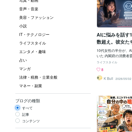
写真・動画
音声・音楽
美容・ファッション
小説
AIに悩みを話す
IT・テクノロジー
数超え。彼女た
ライフスタイル
「ひとりで抱え
10代女性の半分が、A
エンタメ・趣味
若い世代が先に
いた 内閣府の消費者
占い
査結果を公表した。 10
た
ライフスタイル
が、生成AIの使用目
マンガ
8
挙げた。 2026年2
法律・税務・士業全般
会の「AI技術の利用
K Bull
2026/05/02
る専門調査会」が、生成
マネー・副業
に実施したアンケート。
専門調査会で結果が報
を、もう少し丁寧に見
ブログの種類
性：52.4%（半数超え
すべて
いずれも30%超 男性
（最多は30代の29.1
記事
とつ、強烈な数字があ
コンテンツ
付き合いについて、A
「信頼している」（と