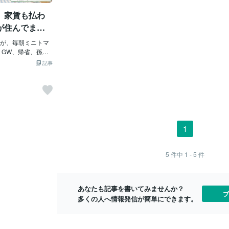
：63.1% 10〜2
くなる」では分かりにくいので、いま分
こういうこと
、家賃も払わ
人に2人の10代女性
かっている範囲で具体的に整理する。 こ
なはちゃんと
手として、AIを信
のニュース、実は伏線がある。 2025年1
孤独」 「コ
が住んでます
れ、社会的にけっこ
2月に閣議決定された「令和8年度税制改
から、こうな
トは20年前
（10代の親、たぶん
が、毎朝ミニトマ
正大綱」で、政府はベビーシッター・家
きていれば、
件
ってる、若者ヤバ
 GW、帰省、孫、
事代行の税控除の検討を正式に決めてい
分の性格に、
ょっと待って この
誤嚥—— という見
た。 今回4月30日、佐藤啓官房副長官が
んな自分だか
記事
たくなる人がい
ょっと震えた。 小
読売新聞のインタビューで、この方針を
う」 この夜
人と話すのが苦手」
いる。 GW帰省
あらためて明言した形だ。 つまり、与党
ぶ、間違って
まともなコミュニケ
代の「育児常識ギ
が公式文書に書き込んで、政府高官が記
体で、孤独感
い」 「人間相手に
がりやすいらし
者会見で再確認している。 これは「思い
格や努力では
」 「親や友達がい
かすごい。 ・「アレ
つき」ではなく、段取りの整った政策と
た。 あなた
気持ちは分かる。 で
でしょ」と知識な
して進んでいる。 具体的に検討されてい
いた。 ただ
まってほしい。 な
ミニトマトやブドウ
る方式は、こうだ。 税額控除：ベビーシ
に、毎晩それ
1
、人間ではなくAI
 ・チャイルドシー
ッターや家事代行の利用代金の一部を、
いていた。 
は、人間に相談した
でだから」と省略
納税額から直接差し引く方式 対象：共働
士、被告人、
Iを選ぶ理由を知っ
る（？？） 特に印
き世帯、ひとり親、自営業者など「働く
て、毎晩、有
5
件中
1 - 5
件
に相談すると、何が
のこの一言。
親」が中心 スケジュール：2026年夏まで
しかも、判決
言） 考えてみてほ
気持ちはすごく根
に対応策をまとめ、年末の税制改正大綱
いた。 社会
、悪意はゼロ。 むし
に具体策を盛り込む方向 2027年：家事支
欠陥だと思い
あなたも記事を書いてみませんか？
父母は孫にあげたく
援サービスの国家資格を創設予定（=サー
ブを、ひ
ブ
多くの人へ情報発信が簡単にできます。
と出している。
ビス品質を国
で、ふと思った。
自分に対して、毎日
中にも、祖父母世代