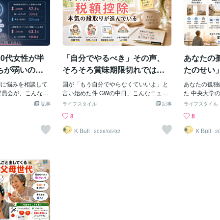
10代女性が半
「自分でやるべき」その声、
あなたの
ちが弱いの？
そろそろ賞味期限切れでは？
たのせい
る時代」を、
家事代行・ベビーシッターの
で上昇し
Iに悩みを相談して
国が「もう自分でやらなくていいよ」と
あなたの孤独
終わらせてい
税額控除、国主体の本気の段
を、ひと
委員会が、こんな調
言い始めた件 GWの中日、こんなニュー
た 中央大学
代女性の52.4%
スが流れてきた。 政府は、家事支援サー
た。 1983
取りが進んでいる
記事
ライフスタイル
記事
ライフスタイル
的に「悩み相談」を
ビスやベビーシッターの普及を後押しす
で、日本人の
8
8
月、内閣府消費者委員
るため、利用者への税制優遇制度を新設
る。 UCL
と消費者問題に関す
する方向で調整に入った。 つまり、こう
使われている
K Bull
K Bull
2026/05/02
2
AI利用者1,442人
いうことだ。 「家事を人に頼んだら、税
た結果。 心理学誌『
 4月23日の第3回
金、安くします」 国が、そう言い始め
ogy』に20
告された。 数字
た。 ——え。 え、いいの、それ。 私た
た、出来立て
ていく。 10代女
ち、「家事は自分でやるもの」「子育て
うことだ。 
） 20〜40代女性：
は母親がやるもの」「人に頼るのは甘
は、気のせい
：全世代で30%未満
え」って、なんかすごい勢いで信じてき
かけて、証明
%） そして、もうひ
ましたよね？ それを、国が、あっさり、
読んで、ふと
る。 人間関係や人
ひっくり返してきた。 しかも、税制優遇
なたの感じ方
Iのアドバイスを
というかなり本気の手段で。 まず、何が
本社会全体の
ても／ある程度）
どう優遇されるのか ぼんやり「税金が安
ていた人、ち