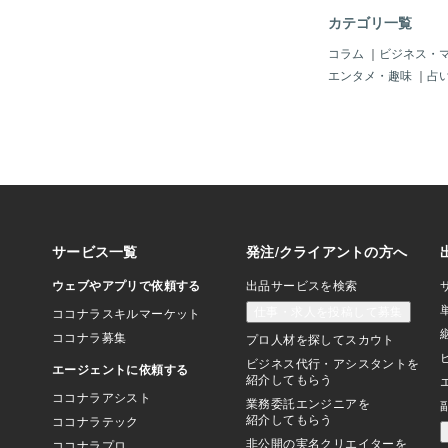
の声がある 頭の中に
カテゴリ一覧
識のアップデートが止
という話だ。 「もっ
コラム
｜
ビジネス・
「休んでる場合じゃな
エンタメ・趣味
｜
占
んて情けない」 「み
ら」 「気合いで乗り
だろう。 たぶん、20
識。 当時はそれが「
た価値観。 それが、
ップデートされないま
しかも、悪意ゼロ。 
て」言ってくる。 祖
出すのと、まったく同
家賃も払わずに住み着
ぎる） 善意の誤嚥 
る。 「気道に詰まっ
の、