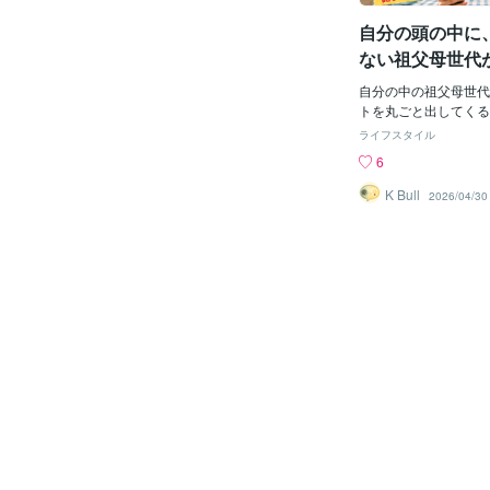
と答えた割合： 10代女性
自分の頭の中に
0代全体：半数超え 3
が、人間関係の相談相
ない祖父母世代
頼している。 ——こ
しかもアップデー
う、すごい数字だ。 
自分の中の祖父母世代
で止まっている
見てない） 「AIに頼
トを丸ごと出してくる
い」と言いたい人、ち
祖父母、ミニトマト、
ライフスタイル
数字を見て、こう言い
出しを朝から見て、ち
6
る。 「最近の若者は
児科専門医が警告して
「AIに頼るなんて、
で、祖父母世代と親世
K Bull
2026/04/30
ーション能力が育たな
ャップ」が事故につな
悩み相談すべきだろう
い。 具体例はなかな
るじゃないか」 ——
ルギーなんて好き嫌い
も、ちょっと、立ち止
いまま食べさせる ・
ぜ、10代女性の半分は
を、丸ごと食卓に出す
を選んだのか。 それ
トを「ちょっとそこま
ことがある人ほど、A
・床に錠剤が落ちてい
ているからだ。 人間
象に残ったのが、医師
起きるか（経験者の証
「『あげたい』という
しい。 中高生が、夜
源的な欲求」 つまり
ろ、愛情100%。 祖
て、ミニトマトを丸ご
——で、ここまで読ん
あれ。 これ、自分が
やってない？ 自分の