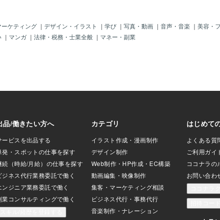
、20年前くらいで常
まった声がいる、
と頑張れたはず」
マーケティング
｜
デザイン・イラスト
｜
学び
｜
写真・動画
｜
音声・音楽
｜
美容・
い」 「弱音吐くな
い
｜
マンガ
｜
法律・税務・士業全般
｜
マネー・副業
んなやってるんだか
切れ」 これ、誰の声
〜30年前の世間の常
正しい」とされてい
自分の頭の中で、ア
ま居座っている。
「自分のためを思っ
父母がミニトマトを
じ顔で。 （しかも
いている。古参す
医師は、こう言ってい
てしまいやすいも