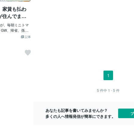
：63.1% 10〜2
くなる」では分かりにくいので、いま分
こういうこと
、家賃も払わ
人に2人の10代女性
かっている範囲で具体的に整理する。 こ
なはちゃんと
手として、AIを信
のニュース、実は伏線がある。 2025年1
孤独」 「コ
が住んでます
れ、社会的にけっこ
2月に閣議決定された「令和8年度税制改
から、こうな
トは20年前
（10代の親、たぶん
が、毎朝ミニトマ
正大綱」で、政府はベビーシッター・家
きていれば、
件
ってる、若者ヤバ
 GW、帰省、孫、
事代行の税控除の検討を正式に決めてい
分の性格に、
ょっと待って この
誤嚥—— という見
た。 今回4月30日、佐藤啓官房副長官が
んな自分だか
記事
たくなる人がい
ょっと震えた。 小
読売新聞のインタビューで、この方針を
う」 この夜
人と話すのが苦手」
いる。 GW帰省
あらためて明言した形だ。 つまり、与党
ぶ、間違って
まともなコミュニケ
代の「育児常識ギ
が公式文書に書き込んで、政府高官が記
体で、孤独感
い」 「人間相手に
がりやすいらし
者会見で再確認している。 これは「思い
格や努力では
」 「親や友達がい
かすごい。 ・「アレ
つき」ではなく、段取りの整った政策と
た。 あなた
気持ちは分かる。 で
でしょ」と知識な
して進んでいる。 具体的に検討されてい
いた。 ただ
まってほしい。 な
ミニトマトやブドウ
る方式は、こうだ。 税額控除：ベビーシ
に、毎晩それ
1
、人間ではなくAI
 ・チャイルドシー
ッターや家事代行の利用代金の一部を、
いていた。 
は、人間に相談した
でだから」と省略
納税額から直接差し引く方式 対象：共働
士、被告人、
Iを選ぶ理由を知っ
る（？？） 特に印
き世帯、ひとり親、自営業者など「働く
て、毎晩、有
5
件中
1 - 5
件
に相談すると、何が
のこの一言。
親」が中心 スケジュール：2026年夏まで
しかも、判決
言） 考えてみてほ
気持ちはすごく根
に対応策をまとめ、年末の税制改正大綱
いた。 社会
、悪意はゼロ。 むし
に具体策を盛り込む方向 2027年：家事支
欠陥だと思い
あなたも記事を書いてみませんか？
父母は孫にあげたく
援サービスの国家資格を創設予定（=サー
ブを、ひ
ブ
多くの人へ情報発信が簡単にできます。
と出している。
ビス品質を国
で、ふと思った。
自分に対して、毎日
中にも、祖父母世代