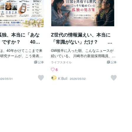
孤独、本当に「あな
Z世代の情報漏えい、本当に
」ですか？ 40年
「常識がない」だけ？ 上
た日本社会の孤独
の世代が見逃している、彼ら
は、40年かけてここまで来
GW後半に入った朝、こんなニュースが
りで背負っていた話
がこっそり始めていた孤独の
の研究チームが、こう発表し
続いている。 川崎市の新規採用職員、研
年から2023年までの40年間
修資料をLINEオープンチャットに投稿
処方箋
記事
ライフスタイル
記事
孤独感は有意に上昇してい
（4/16） 「ZIP！」の新人スタッフ、出
6
A孤独感尺度という、世界中で
演者名やシフト表をSNSに投稿（4/27）
指標を、40年分メタ分析し
銀行行員、支店内を撮影してSNSに投稿
K Bull
026/05/01
2026/05/02
Frontiers in Psychol
（5/1） ミスタードーナツ瀬戸店、店舗
26年4月14日付で掲載され
内部情報がXで拡散（5/1） 世間の反応
の研究だ。 つまり、こうい
は、たぶん、こうだ。 「最近の若者は常
あなたが夜中に感じる孤独
識がない」 「研修やってるはずなのに、
じゃない。 データで、40年
なぜ」 「こんなこと、ふつう、しないだ
された。 ——で、ここまで
ろ」 「Z世代、ヤバすぎ」 ——気持ち
思った。 あれ。 これ、「あ
は、分かる。 川崎市の市長も、こう言っ
の問題」じゃなくて、「日
たらしい。 「こんなことまで注意喚起を
流れ」だよね？ 自分を責め
しなくてはならないのか。驚きを隠せな
ょっと待って 夜中、ふと、
い」 しかも、川崎市の流出した研修資料