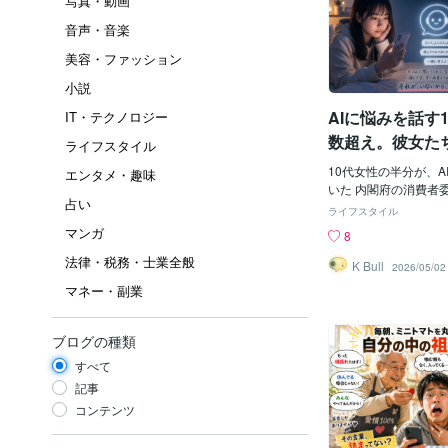
写真・動画
音声・音楽
美容・ファッション
小説
AIに悩みを話す
IT・テクノロジー
数超え。彼女た
ライフスタイル
「ひとりで抱え
10代女性の半分が、A
エンタメ・趣味
若い世代が先に
いた 内閣府の消費者
占い
査結果を公表した。 10
た
ライフスタイル
が、生成AIの使用目
マンガ
8
挙げた。 2026年2
法律・税務・士業全般
会の「AI技術の利用
K Bull
2026/05/02
る専門調査会」が、生成
マネー・副業
に実施したアンケート。
専門調査会で結果が報
を、もう少し丁寧に見
ブログの種類
性：52.4%（半数超え
すべて
いずれも30%超 男性
（最多は30代の29.1
記事
とつ、強烈な数字があ
コンテンツ
付き合いについて、A
「信頼している」（と