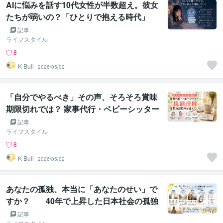
AIに悩みを話す10代女性が半数超え。彼女
たちが弱いの？「ひとりで抱える時代」
を、若い世代が先に終わらせていた
記事
ライフスタイル
8
K Bull
2026/05/02
「自分でやるべき」その声、そろそろ賞味
期限切れでは？ 家事代行・ベビーシッター
の税額控除、国主体の本気の段取りが進ん
記事
でいる
ライフスタイル
8
K Bull
2026/05/02
あなたの孤独、本当に「あなたのせい」で
すか？ 40年で上昇した日本社会の孤独
を、ひとりで背負っていた話
記事