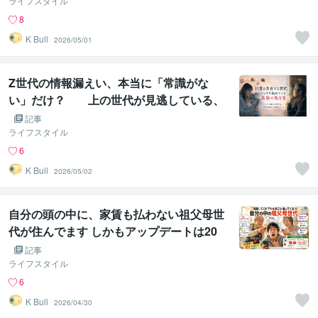
ライフスタイル
8
K Bull
2026/05/01
Z世代の情報漏えい、本当に「常識がな
い」だけ？ 上の世代が見逃している、
彼らがこっそり始めていた孤独の処方箋
記事
ライフスタイル
6
K Bull
2026/05/02
自分の頭の中に、家賃も払わない祖父母世
代が住んでます しかもアップデートは20
年前で止まっている件
記事
ライフスタイル
6
K Bull
2026/04/30