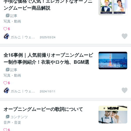
手頃な価格で人気！エレガントなオープニ
ングムービー商品解説
記事
写真・動画
6
ガルニ｜ウェデ
2025/03/24
ィングムービー
＆ギフト
全16事例｜人気前撮りオープニングムービ
ー制作事例紹介！衣装やロケ地、BGM選
びの参考になります
記事
写真・動画
6
ガルニ｜ウェデ
2024/10/11
ィングムービー
＆ギフト
オープニングムービーの歌詞について
コンテンツ
音声・音楽
6