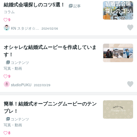
結婚式会場探しのコツ5選！
記事
コラム
9
KN スタジオ☆動
2024/02/06
画クリエイター
オシャレな結婚式ムービーを作成していま
す！
コンテンツ
写真・動画
9
studioPUKU
2022/03/29
簡単！結婚式オープニングムービーのテン
プレ！
コンテンツ
写真・動画
8