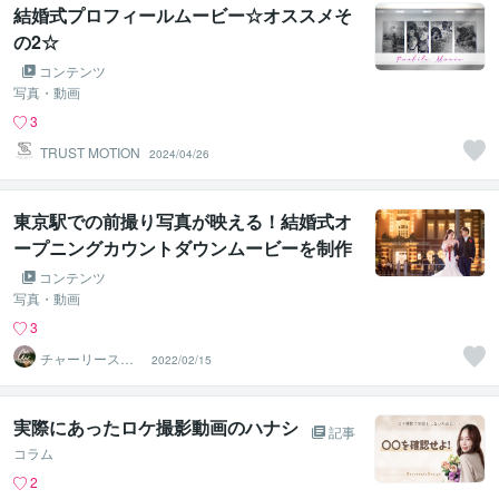
結婚式プロフィールムービー☆オススメそ
の2☆
コンテンツ
写真・動画
3
TRUST MOTION
2024/04/26
東京駅での前撮り写真が映える！結婚式オ
ープニングカウントダウンムービーを制作
させていただきました！
コンテンツ
写真・動画
3
チャーリースタ
2022/02/15
ジオ
実際にあったロケ撮影動画のハナシ
記事
コラム
2