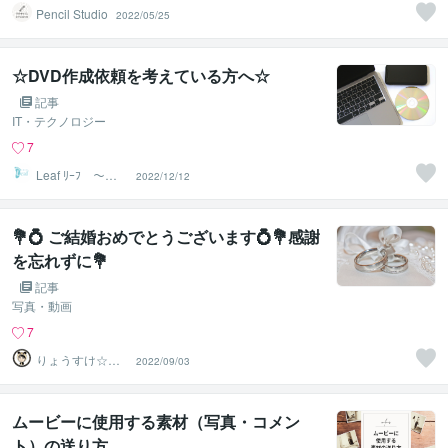
Pencil Studio
2022/05/25
☆DVD作成依頼を考えている方へ☆
記事
IT・テクノロジー
7
Leaf ﾘｰﾌ ～か
2022/12/12
らだの相談所～
💐💍 ご結婚おめでとうございます💍💐感謝
を忘れずに💐
記事
写真・動画
7
りょうすけ☆や
2022/09/03
さしい介護タク
シー
ムービーに使用する素材（写真・コメン
ト）の送り方