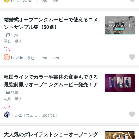
Lucia Design ル
2023/07/04
シアデザイン
結婚式オープニングムービーで使えるコメ
ントサンプル集【50選】
記事
写真・動画
3
Lovista（ラビス
2025/07/28
タ）結婚式ムー
ビー
韓国ライクでカラーや書体の変更もできる
最強前撮りオープニングムービー発売！ア
レンジバリエーション解説
記事
写真・動画
3
ガルニ｜ウェデ
2025/05/31
ィングムービー
＆ギフト
大人気のグレイテストショーオープニング