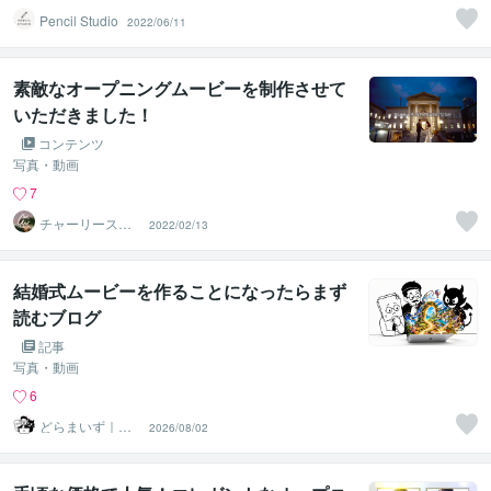
Pencil Studio
2022/06/11
素敵なオープニングムービーを制作させて
いただきました！
コンテンツ
写真・動画
7
チャーリースタ
2022/02/13
ジオ
結婚式ムービーを作ることになったらまず
読むブログ
記事
写真・動画
6
どらまいず｜体
2026/08/02
験型ムービー制
作の人