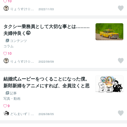
10
りょうすけ☆や
2022/11/03
さしい介護タク
シー
タクシー乗務員として大切な事とは………
夫婦仲良く🤭
コンテンツ
コラム
10
りょうすけ☆や
2022/09/09
さしい介護タク
シー
結婚式ムービーをつくることになった僕。
新郎新婦をアニメにすれば、全員泣くと思
っていた話。
記事
写真・動画
9
どらまいず｜体
2026/08/05
験型ムービー制
作の人