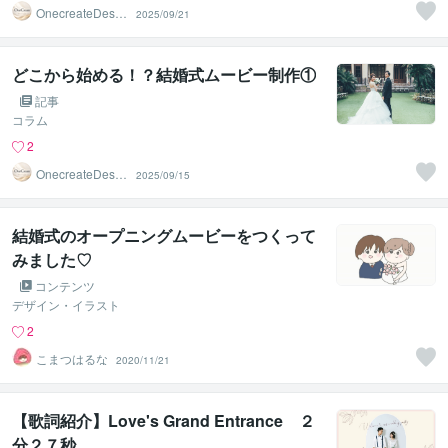
OnecreateDesig
2025/09/21
n
どこから始める！？結婚式ムービー制作①
記事
コラム
2
OnecreateDesig
2025/09/15
n
結婚式のオープニングムービーをつくって
みました♡
コンテンツ
デザイン・イラスト
2
こまつはるな
2020/11/21
【歌詞紹介】Love's Grand Entrance ２
分２７秒