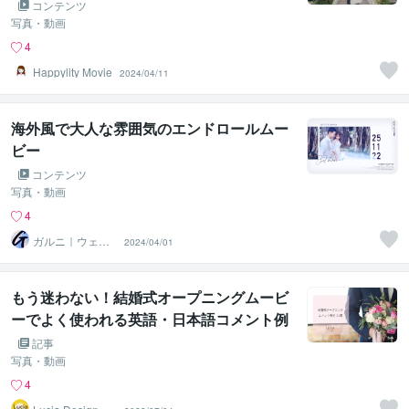
コンテンツ
写真・動画
4
Happylity Movie
2024/04/11
海外風で大人な雰囲気のエンドロールムー
ビー
コンテンツ
写真・動画
4
ガルニ｜ウェデ
2024/04/01
ィングムービー
＆ギフト
もう迷わない！結婚式オープニングムービ
ーでよく使われる英語・日本語コメント例
文50選
記事
写真・動画
4