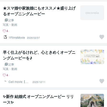
★スマ婚や家族婚にもオススメ★盛り上げ
るオープニングムービー
記事
写真・動画
4
1FilmsMovie
2026/02/07
早く仕上がるけれど、心ときめくオープニ
ングムービーを♪
記事
写真・動画
4
Cell movie【セ
2025/12/11
ル ムービー】
✨新作 結婚式 オープニングムービー リリ
ース✨