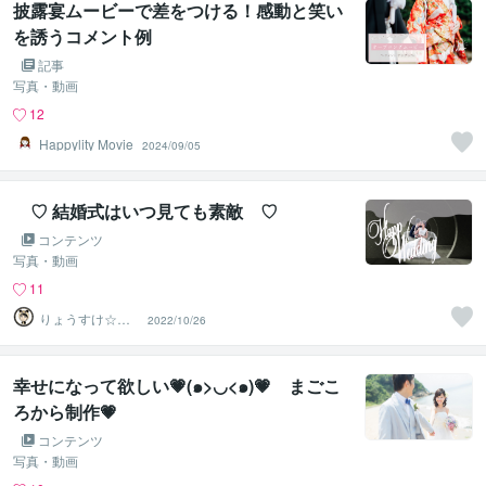
披露宴ムービーで差をつける！感動と笑い
を誘うコメント例
記事
写真・動画
12
Happylity Movie
2024/09/05
♡ 結婚式はいつ見ても素敵 ♡
コンテンツ
写真・動画
11
りょうすけ☆や
2022/10/26
さしい介護タク
シー
幸せになって欲しい💗(๑>◡<๑)💗 まごこ
ろから制作💗
コンテンツ
写真・動画