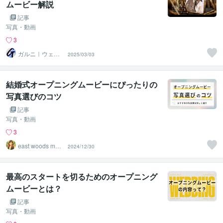
ムービー解説
記事
写真・動画
3
ガルニ｜ウェデ
2025/03/03
ィングムービー
＆ギフト
結婚式オープニングムービーにぴったりの
写真選びのコツ
記事
写真・動画
3
east woods movi
2024/12/30
e
最高のスタートを切るためのオープニング
ムービーとは？
記事
写真・動画