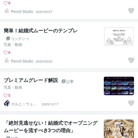
6
Pencil Studio
2022/05/27
簡単！結婚式ムービーのテンプレ
コンテンツ
写真・動画
6
Pencil Studio
2022/05/23
プレミアムグレード解説
記事
写真・動画
5
ガルニ｜ウェデ
2025/12/17
ィングムービー
＆ギフト
「絶対見逃せない！結婚式でオープニング
ムービーを流すべき3つの理由」