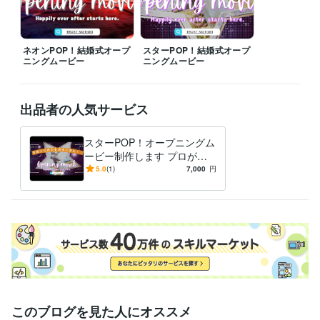
ネオンPOP！結婚式オープ
スターPOP！結婚式オープ
ニングムービー
ニングムービー
出品者の人気サービス
スターPOP！オープニングム
ービー制作します プロが作
る最高のクオリティ！パーテ
5.0
(1)
7,000
円
ィー開始を派手な映像で演出
このブログを見た人にオススメ