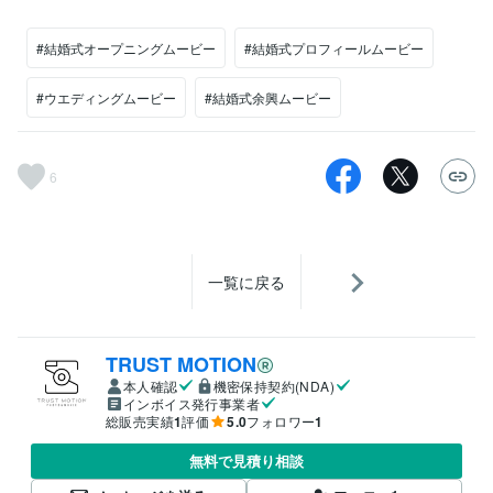
#結婚式オープニングムービー
#結婚式プロフィールムービー
#ウエディングムービー
#結婚式余興ムービー
6
一覧に戻る
TRUST MOTION
本人確認
機密保持契約(NDA)
インボイス発行事業者
総販売実績
1
評価
5.0
フォロワー
1
無料で見積り相談