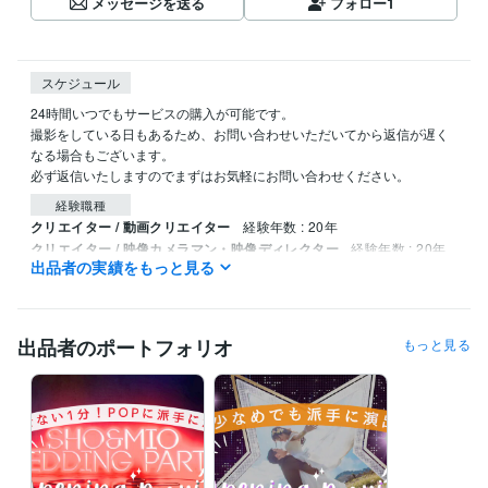
メッセージを送る
フォロー
1
スケジュール
24時間いつでもサービスの購入が可能です。

撮影をしている日もあるため、お問い合わせいただいてから返信が遅く
なる場合もございます。

必ず返信いたしますのでまずはお気軽にお問い合わせください。
経験職種
クリエイター / 動画クリエイター
経験年数 : 20年
クリエイター / 映像カメラマン・映像ディレクター
経験年数 : 20年
出品者の実績をもっと見る
クリエイター / 写真家・カメラマン
経験年数 : 20年
ビジネス・クリエイティブツール
Adobe Photoshop:20年
Adobe Premiere Pro:15年
Final Cut Pro:20年
出品者のポートフォリオ
もっと見る
Motion:15年
Media Encoder:10年
Adobe Illustrator:20年
得意分野
動画編集・映像制作
動画・アニメーション・結婚式ムービー全般