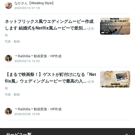
なかさん【Wedding Style】
2024/03/10 01:18
ネットフリックス風ウエディングムービー作成
します 結婚式をNetflix風ムービーで差別...
告
知
写真・動画
＊RaShiSa＊動画変換・HP作成
2026/02/14 10:03
【まるで映画祭！】ゲストが釘付けになる「Net
flix風」ウェディングムービーで最高の入...
告
知
写真・動画
＊RaShiSa＊動画変換・HP作成
2026/02/09 12:09