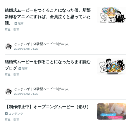
結婚式ムービーをつくることになった僕。新郎
新婦をアニメにすれば、全員泣くと思っていた
話。
記事
写真・動画
どらまいず｜体験型ムービー制作の人
2026/08/05 04:29
結婚式ムービーを作ることになったらまず読む
ブログ
記事
写真・動画
どらまいず｜体験型ムービー制作の人
2026/08/02 04:37
【制作停止中】オープニングムービー（彩り）
コンテンツ
写真・動画