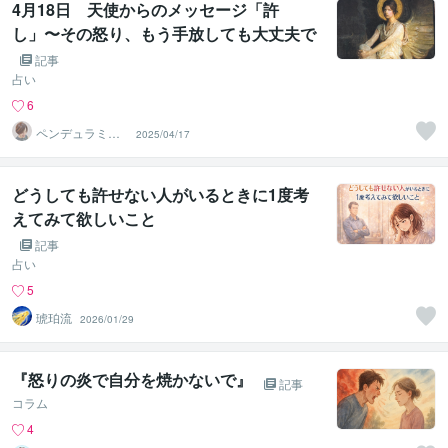
4月18日 天使からのメッセージ「許
し」〜その怒り、もう手放しても大丈夫で
す
記事
占い
6
ペンデュラミス
2025/04/17
ト・ローレン
どうしても許せない人がいるときに1度考
えてみて欲しいこと
記事
占い
5
琥珀流
2026/01/29
『怒りの炎で自分を焼かないで』
記事
コラム
4