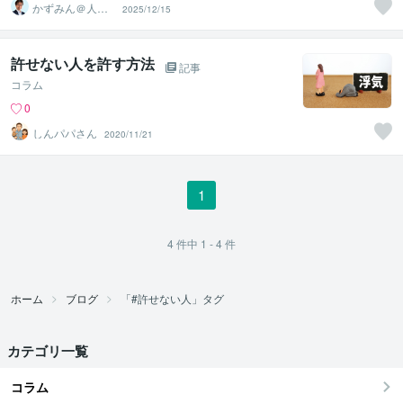
かずみん＠人生
2025/12/15
のモヤモヤ解消
アドバイザー
許せない人を許す方法
記事
コラム
0
しんパパさん
2020/11/21
1
4
件中
1 - 4
件
ホーム
ブログ
「#許せない人」タグ
カテゴリ一覧
コラム