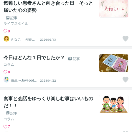
気難しい患者さんと向き合った日 そっと
届いた心の姿勢
記事
ライフスタイル
9
きなこ｜医療の
2026/06/13
橋渡し
今日はどんな１日でしたか？
記事
コラム
8
由薫〜JoyFool O
2023/04/22
RACLE〜
食事と会話をゆっくり楽しむ事はいいもの
だ！！
記事
コラム
7