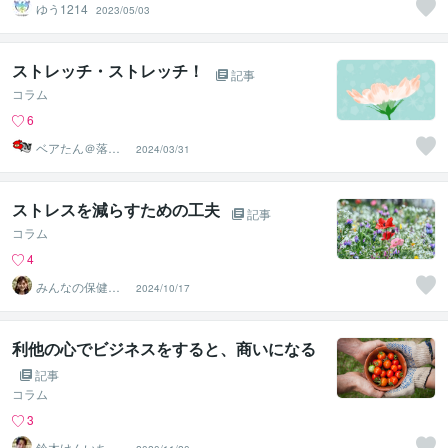
ゆう1214
2023/05/03
ストレッチ・ストレッチ！
記事
コラム
6
ベアたん＠落書
2024/03/31
きイラストレー
ター
ストレスを減らすための工夫
記事
コラム
4
みんなの保健室
2024/10/17
＊カウンセラー
えみ
利他の心でビジネスをすると、商いになる
記事
コラム
3
鈴木けんいちろ