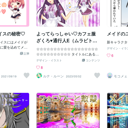
イスの秘密♡
よってらっしゃい♡カフェ服
メイドの
ざくろ♥通行人E（ムラビトE)
イスにはメイドが
新キャラクタ
様感謝♥
に愛を込めてメッ
☆☆☆☆☆☆☆☆☆☆☆☆☆☆☆☆☆☆
デザイン・イラ
かせていただきま
記事
☆☆☆☆☆☆☆☆☆☆ タイトルにあるよ
6
実はあれ、ケチャップに
うにこのイラストは 【絵のお仕事】をリ
デザイン・イラスト
コンテンツ
ーパーで売ってい
ピート注文してくださる 私の大切なご支
8
端が細くなってい
援者で応援者で有償ご依頼者である 通行
イラストが描きや
人E（ムラビトE)様へのお礼としてお描
ルナ・ルーン
モコメェ
2021/09/19
2023/05/02
器用〜♪」と言って
きしました 通行人E（ムラビトE)様から
多かったのです
超・貴重な資料や情報もいただいてま
簡単に描けるよう
す！！！！！ 心から感謝の気持ちでいっ
みに！元メイドの
ぱいです！！！！！！！！！！♥♥♥♥ ☆☆
自宅の、スーパー
☆☆☆☆☆☆☆☆☆☆☆☆☆☆☆☆☆☆
オムライスにお絵
☆☆☆☆☆☆☆☆ ★更新時刻が遅れて申
◎;)…………下手に
し訳ありません！！！！！ 『東京ミュウ
宅の！スーパーで
ミュウ にゅ～♡第２期』放送中ですので
ので！お許しくだ
できる限り毎週・火曜日は『東京ミュウ
んなわたくし、コ
ミュウ にゅ～♡』イラスト考えてます。