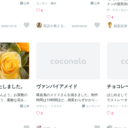
お召し上がりにな
くなるﾋｨｰ(ﾟﾛﾟﾉ)ﾉ今は金儲けするならた
属クラシカルメイド・兼・英語チュータ
記事
エンタメ・趣味
記事
と感じなかっ
ドンの貧民街
のメイド、パティ
だの趣味としてSNSに投稿し純粋に自分
ー（教師）のROBINでございます。僭越
後昔からの夢
ールの津波が
4
IT・テクノロジ
した。さて、どれ
の能力のみで魅力な物を作りそれに対し
ではございますが、私についての紹介を
宿の セント
洪水として歴
4
ますか？選ばれた
相手側からお金を払いたい気にさせるし
させていただきます。旦那様・奥様のメ
スナック「ポ
は大量のビー
すね。レアチーズ
かない〓＝〓＝〓＝〓＝〓＝〓＝〓＝〓
イドになるときに作成いたしました、紹
＝〓＝〓＝〓
み8名の死者
英語を教えるク
鏡面反射
2025/10/13
2025/09/20
ルーベリーソース
＝〓【ハイカラ散髪】先日1000円カット
介状をお持ちいたしました。名前：ROBI
ラシカルメイ
ルアート
リータファッシ
の醸造技術や
ド Robin
（鈴木穣
ャムやソース、そ
の床屋に行ったら50代の女性店長が髪の
N資格：TOEIC９８０ TESOL
に原宿で開業
整備が絡んで
どんな形でも美味
毛を白黄赤の3色に染めてセーラー服を着
中高教諭免許（外国語） 出
金が無く借り
年に創業した
いですね。爽やか
て接客しクリスマスムードを出してたﾗﾝ
身：日本来歴：ニュージーランド（祖父
たい熱意に負
う場所で当時
秋の彩り お芋と
((o(*´∀`*)o))ﾗﾝこの店長は普段でもメイド
母の家があったため、移住）特技：茶
下を貸した 
特産黒ビール
の焼きたてケーキ
服を着たり腰が悪いのにソール厚が10㎝
道、ティーブレンディング、セスナ機操
は 「日本な
主要生産拠点
ございます。皆で
の靴を無理して履いてがにまたで店内を
縦趣味：裁縫、アンティーク集め、香水
素敵でカッコ
う特産黒ビー
、秋の具材がたく
歩きとても大変そうな感じがしてるオシ
調合、ドイツ語オペラ、旅行給仕の希望
ここが良い」
色麦芽を使っ
たお味です。主菓
ャレなのは良いけど体に無理して更に腰
日：土日 終日希望役職：メイドオブオ
こで何かをす
級に大人気で
は先日、東方の国
を悪くしたら働けなくなるし見てるこ
ールワークお花を生けるのもお任せくだ
くなるだろう
約120万㍑
た御一行様にいた
さいませ。旦那様、奥様のお部屋にピッ
ラルアパー
製樽がありこ
ティーも大変趣深
タリのものをご用意いたします。旦那
たしました。
ヴァンパイアメイド
チョコレ
の原因で取り
ーズケーキしっと
様・奥様の英語の英語がより美しいもの
ました1814
した。チーズケー
んよう。お屋敷の
になりますよう、添削や発音指導をさせ
吸血鬼のメイドさんを描きました。制作
はじめまして
員のジョージ
り、おもしろいで
う、素敵な花を庭
ていただきます。ティーブレンディング
時間は10時間ほど…相変わらずかかりす
ラストレータ
樽を固定する
エディブルフラワ
。どれがお好み
も得意でございますので、本日の気分を
ぎ!!ですかね笑ダークな雰囲気かつ可愛さ
トはこちらタ
記事
デザイン・イラスト
コンテンツ
るのを発見し
デザイン・イラ
ーキ自体は豆乳の
ただければ幸いで
お伝えくだされば幸いでございます。
を表現したくて色々思考錯誤しました。
トとメイドさ
る重要部品で
3
2
、ジュレがおいし
を、寝室に設置い
もう少しメリハリのある絵にできたので
です。毛先の
入っててその
召し上がりくださ
鮮やかでございま
は…というのが今回の反省点です。次回
ています。チ
外れ特に深刻
の者で変わります
えてくれるお色で
に生かしていきましょ～＾＾ではでは～
～（聞かなか
〓＝〓＝〓＝