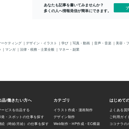
たです！！！！！
でき音声もよ
あなたも記事を書いてみませんか？
ュウミュウ に
りました ス
ブ
多くの人へ情報発信が簡単にできます。
マーケティング
｜
デザイン・イラスト
｜
学び
｜
写真・動画
｜
音声・音楽
｜
美容・
い
｜
マンガ
｜
法律・税務・士業全般
｜
マネー・副業