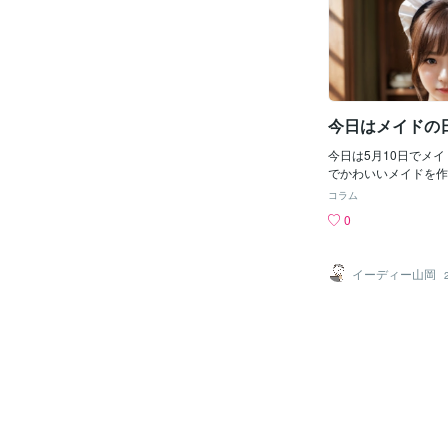
☆☆☆☆☆☆☆☆ ★
し訳ありません！！！
ミュウ にゅ～♡第２
できる限り毎週・火曜
ミュウ にゅ～♡』イ
A.I._R（えあー）
今日はメイドの
本当に助かっておりま
気合入れて新作を！！
今日は5月10日でメイ
ます。 ★今夜放送の
でかわいいメイドを作
にゅ～♡第２期』は 
下さいｗ
く れたすと人魚姫」
コラム
【碧川れたすさん】に
0
い！！！！です(●´∀｀
さん】は昨年の「メガ
日に カフェコスチュ
イーディー山岡
を描きましたが胸までで
は一応、全員描けまし
全員集合」か「衣装バ
考えておりましたが、
すさん回」なので「衣
ン」にしました。 ★
ったとはいえ カフェ
ド服風）はご覧の通り複
まで時間かかってしまい