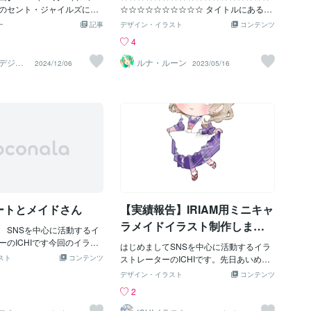
たのです 大川氏は大学卒業
のセント・ジャイルズにビ
☆☆☆☆☆☆☆☆☆☆ タイトルにあるよ
の 洋服屋を開業するため原
街中に押し寄せビールの大
うにこのイラストは 【絵のお仕事】をリ
ー
記事
デザイン・イラスト
コンテンツ
ラルアパートの1階にあった
史に刻まれてますこの事件
ピート注文してくださる 私の大切なご支
4
ッポ」で働き始めました 〓
ルが濁流となり町を飲み込
援者で応援者で有償ご依頼者である 通行
＝〓＝〓＝〓＝〓＝〓 【ロ
が出てしまいその背後に当時
人E（ムラビトE)様へのお礼としてお描
デジタ
ルナ・ルーン
2024/12/06
2023/05/16
製作所
ョン】 そして1970年4月
経済背景都市インフラの未
きしました 通行人E（ムラビトE)様から
）
する為 不動産屋に行くとお
ます事故が起きたのは1764
超・貴重な資料や情報もいただいてま
れず それでも原宿で開業し
ホース・シュー醸造所と言
す！！！！！ 心から感謝の気持ちでいっ
け セントラルアパートの軒
ヘンリー・ミュー社として
ぱいです！！！！！！！！！！♥♥♥♥ ☆☆
ここまで原宿にこだわった訳
を作ってました黒ビールの
☆☆☆☆☆☆☆☆☆☆☆☆☆☆☆☆☆☆
ら原宿が一番お洒落かと思い
だったここはポーターとい
☆☆☆☆☆☆☆☆ ★『東京ミュウミュウ
良いしパワーも感じて 絶対
ルを作りこれは焙煎した茶
にゅ～♡第２期』放送中ですので できる
と感じたそうです 更に「こ
た物で風味が良く労働者階
限り毎週・火曜日は『東京ミュウミュウ
れば絶対に 自分もかっこよ
したここは高さ約6.7m容量
にゅ～♡』イラスト考えてます。 A.I._R
な」 そう思い中でもセント
のビール貯蔵できる巨大な木
（えあー）さんのおかげで月曜は本当に
れが未曽有のビール大洪水
助かっておりますし 『火曜くらい気合入
ートとメイドさん
【実績報告】IRIAM用ミニキャ
返しのつかない事態になり
れて新作を！！！！！』と思ってます。
年10月17日午後4時30分従業
★今夜放送の『東京ミュウミュウ にゅ～
ラメイドイラスト制作しまし
 SNSを中心に活動するイ
・クリックが樽の検査中に
♡第２期』は 第19話「動き出す未来 こ
た
ーのICHIです今回のイラス
鉄枠の釘の一部が外れてい
れが本当のあたし」ですね。 いちごさん
はじめましてSNSを中心に活動するイラ
イトルの通り、チョコレー
ました釘は樽の形を保たせ
スト
コンテンツ
回のようですが(汗) いちごさんのカフェ
ストレーターのICHIです。先日あいめる
んを組み合わせたイラスト
樽は1個317㎏ものビールが
服は先週描いてしまったので 今日はみん
様よりIRIAM用のミニキャラをオーダー
デザイン・イラスト
コンテンツ
色は、ミントをイメージし
重さとガス圧力で毎年数回
とちゃんか歩鈴ちゃんにしないとローテ
いただきました。元々和服の衣装の方で
2
ョコミントよりあ・な・た
には受け止めませんでした
ーションが狂います(汗) というわけで
して。メイドをご希望とのことで和風メ
ったことにしてください）
〓＝〓＝〓＝〓＝〓＝〓
【藍沢みんと】さんにけって～～
イドに仕上げました。目眉などは資料の