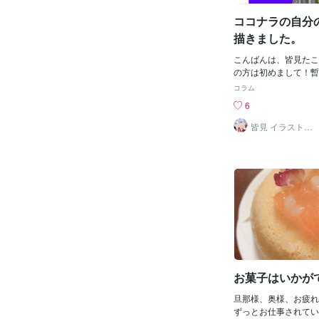
コナラメイドの小春み
サービスを出品中♡ぜ
ココナラの自分
ませ♪
描きました。
こんばんは、皆見たこ
の方は初めまして！暫
ください。男性特化イ
コラム
してやっていくと決め
6
コンを新調しようしよ
てやっと描くことがで
皆見 イラストレ
ーター
暇がなかったのと体調
暇がなかっただけです
性癖ぶっこみすぎだろ
ぎ。と言われても否定
て私はメイド男子が大
い！開き直りの精神で
ます笑。個人的に情報
は苦手なのですが、た
言うことで。やっぱり
方が精神的にも落ち着
だろう、わかりかねま
お菓子はいかが
皆見たこでした！！前
から私が取り扱ってい
旦那様、奥様、お疲れ
です。
ずっとお仕事されてい