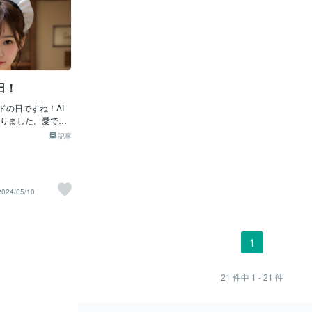
更新時刻が遅れて申
くまでの タ
！！ 『東京ミュウ
ました 更に
期』放送中ですので
60％も 広
日は『東京ミュウ
てても ぶつ
ラスト考えてます。
る様に 進化
さんのおかげで月曜は
く柔らかい布
日！
すし 『火曜くらい
ォームという
！！！』と思って
人がロボの腕
ドの日ですね！AI
『東京ミュウミュウ
ない様になっ
りました。愛でて
第16話「恋のしず
センサーが装
ですね♥ なので
記事
プ1個の重も
けって～～
をそっとつか
●) ★【碧川れたす
りするのが得
ネの日」１０月１
の様に蛇口を
ーム（メイド服風）
に乾燥機に入
2024/05/10
した(汗) 変身後
濯機に服を入
たので 次は「全身
入れたりでき
リエーション」と
〓＝〓＝〓＝
 今日放送が「れた
にベッドの上
1
装バリエーショ
家事をする事
昨年胸まで描いてあ
りですが人間
コスチューム（メイ
安心し見てら
21
件中
1 - 21
件
雑です(汗) ここ
ありこれはス
ました(汗) どう
技術で人が話