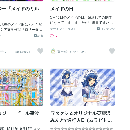
くことができました♥♥♥♥ もう９月なのだ
ジー「メイドのミル
メイドの日
からこうあって欲しいですね。 ★ミュウ
ザクロのお誕生日に何がふさわしいか考
5月10日のメイドの日、超遅れての制作
えました。 衣装バリエーション展開して
になってしましましたが、無事できたの
 現在のメイド服は元々全然
きましたが 「にゅ〜♡」キャラの中では
で載せておきます…！５月の鳥、ツバメ
ロシア文学作品「ロリータ」
初期に描いたこともあって 「変身後」の
デザイン・イラスト
コンテンツ
とメイドを混ぜてみました！
姫様の服と子供服を合わせも
出来に納得できてませんでした。 もっと
5
ー
記事
メルヘンなファッションでし
ファッショナブルに描けるはずと思って
の創始者の大川ひとみさんは
ました♥ ★カフェ服は【正面顔】描いて
30日に生まれで10歳の頃 洋服
ませんでしたので新作です♥ 手間かかる
デジタ
夏の鈴
2024/06/21
2021/05/26
製作所
と思うようになり 自分だけ
ので敬遠してた果実の「ザクロ」も描き
）
想像してました 当時の日本
ました♥ 果実の「ザクロ」描いたのは小
ン雑誌が無く でも大川さん
学生の「絵の塾」で描いて以来です(●´∀
が好きで 外国からファッシ
｀●) ★タイトルはテーマそのものです♥
り寄せ 家にたくさんあった
昨日と「オオカミ」つながりですので
れを見た大川さんは洋服好き
「狼ヒロインなら私が最初！！」という
後成安女子短期大学卒業に進
タイトルも考えました♥ 皆さんにも気に
入って撮影や絵をかいたりし
入って楽しんでいただけると、 とても嬉
自由奔放にしてました 当時
しいです♥♥♥♥(●´∀｀●)
ッピー服が流行り この流行
川氏は 独自のヒッピースタ
ロジー「ビール津波
ワタクシ☆オリジナル♡藍沢
て その服装で毎日過ごして
服装はフリル付きのブラウス
みんと♥通行人E（ムラビトE)
ンを組み合わせる服装で 周り
様感謝
く異端でしたが 誰もダサい
】1814年10月17日ロン
☆☆☆☆☆☆☆☆☆☆☆☆☆☆☆☆☆☆