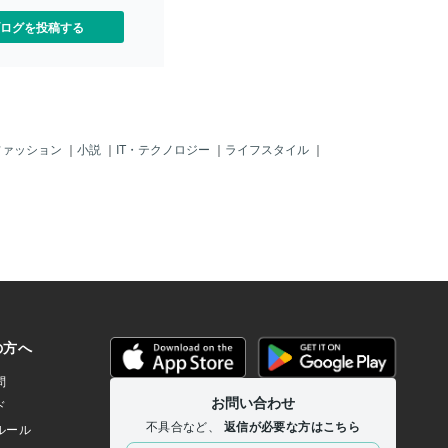
り人の 声に近づけ自然にな
ログを投稿する
ファッション
｜
小説
｜
IT・テクノロジー
｜
ライフスタイル
｜