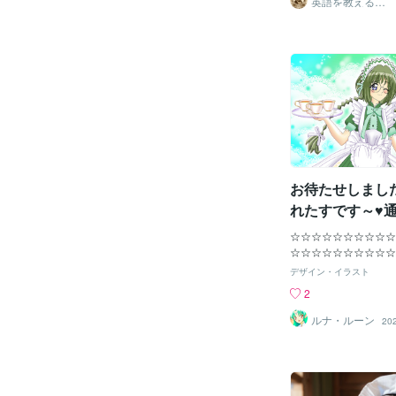
英語を教えるク
ので、それもお楽しみ
すね。黄色だと愛らし
ラシカルメイ
ド Robin
です。
すね。レースのような
でございます。庭師が
し、煌めく粉を振って
で輝く素敵なブーケで
ら、これは・・・私の
す。うさぎさんの一輪
ウサギさんからプレゼ
うで・・・下向きの花
いですね。夏のお花で
にぬれた薔薇は、どう
見えるのでしょうね。
お待たせしまし
れたすです～♥
ビトE)様感謝♥
☆☆☆☆☆☆☆☆☆☆
☆☆☆☆☆☆☆☆☆☆
うにこのイラストは 
デザイン・イラスト
ピート注文してくださ
2
援者で応援者で有償ご
人E（ムラビトE)様
ルナ・ルーン
20
きしました 通行人E（
超・貴重な資料や情報
す！！！！！ 心から
ぱいです！！！！！！！
☆☆☆☆☆☆☆☆☆☆