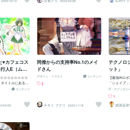
甘葱とろ
ICHIイ
2025/10/12
2022/03/28
いただければ幸い
い表情でございま
☆
バレンタイン
ーター
【大洪水の被
花弁がとても好み
ちらは、現在
した手紙を書
お花に趣向を凝ら
サンプルにも
大爆発してこ
くれました。朝日
ルと顔が異な
内部でガス圧
ございます。あ
可能ですので
すこの爆発の
私物でございま
にご相談くだ
爆発して12
挿しです。まるで
ン/チョコレ
なって貧民街
ントされたかのよ
さ4.6mル
も奥ゆかしく美し
や老朽化した
ございます。朝露
設備が未整備
してこうも美しく
きず流され隣
た♥カフェコス
同僚からの支持率No.1のメイ
テクノロ
たこのパブで
通行人E（ムラ
ドさん
ット」
デザイン・イラスト
コンテンツ
☆☆☆☆☆☆☆☆
【最強AIロ
 タイトルにあるよ
「シェイプ」
2
【絵のお仕事】をリ
ア03が発表
コンテンツ
IT・テクノロジ
る 私の大切なご支
開発された物
1
依頼者である 通行
一般販売しま
へのお礼としてお描
AIが搭載さ
キキミ フクリ
鏡面反射
23/04/25
2020/11/18
ルアート
ムラビトE)様から
の様に家の中
（鈴木穣
もいただいてま
メラも凄く良
感謝の気持ちでいっ
り入れます 
！！！♥♥♥♥ ☆☆
デルの2倍 
☆☆☆☆☆☆☆☆
イテンシ と