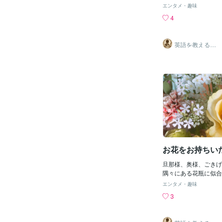
で、息抜きにお菓子を
エンタメ・趣味
りませんか？私やほか
4
シエがたくさん作りま
をお召し上がりになり
ものをお持ちいたしま
英語を教えるク
ケーキ 庭の朝摘みブ
ラシカルメイ
ド Robin
添えブルーベリーはジ
のままいただいたり、
しくいただけるのが良
な香りがいたします。
リンゴと摺りかぼちゃ
個人的に私の一押しで
マッシュいたしました
さんです。ほくっとし
子とプチケーキこちら
よりいらっしゃいまし
だきました。グリーン
お花をお持ちい
いお味です。バスクチ
りと作ることができま
旦那様、奥様、ごきげ
キもたくさん種類があ
隅々にある花瓶に似合
すね。みかんジュレと
師にもらってきました
エンタメ・趣味
ーのシフォンケーキケ
か、よければ教えてい
3
ようなお味なのですが
す。お気に入りのもの
いのでぜひご一緒にお
たしましょうね。大変
い。お花はその時担当
すね。赤色は元気を与