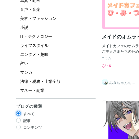
写真・動画
音声・音楽
美容・ファッション
小説
メイドのオムラ
IT・テクノロジー
ライフスタイル
メイドカフェのオムラ
ご主人さまたちのため
エンタメ・趣味
セージやイラストを書
コラム
す(*˘︶˘*).｡.:*♡
占い
16
秘密があるのです！ス
マンガ
るケチャップと違い先
ますのでメッセージや
法律・税務・士業全般
みきちゃんちゃ
すいんです♪（笑）「
ん❀
マネー・副業
くださるご主人さまも
が………練習すれば、
になりました！♡ちな
ブログの種類
わたくしが久しぶりに
で買ったケチャップで
すべて
描きした結果…！(◎_
記事
なってる！！でも、自
コンテンツ
買ったケチャップです
さい、ご主人さま♡そ