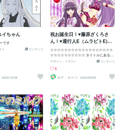
ユイちゃん
祝お誕生日！♥藤原ざくろさ
ん！♥通行人E（ムラビトE)様
ーです
感謝♥
スト
コンテンツ
☆☆☆☆☆☆☆☆☆☆☆☆☆☆☆☆☆☆
☆☆☆☆☆☆☆☆☆☆ タイトルにあるよ
うにこのイラストは 【絵のお仕事】をリ
デザイン・イラスト
コンテンツ
ピート注文してくださる 私の大切なご支
6
援者で応援者で有償ご依頼者である 通行
人E（ムラビトE)様へのお礼としてお描
ルナ・ルーン
2023/10/08
2023/09/06
きしました 通行人E（ムラビトE)様から
超・貴重な資料や情報もいただいてま
す！！！！！ 心から感謝の気持ちでいっ
ぱいです！！！！！！！！！！♥♥♥♥ ☆☆
☆☆☆☆☆☆☆☆☆☆☆☆☆☆☆☆☆☆
☆☆☆☆☆☆☆☆ ★今日９月６日は【東
京ミュウミュウ】ミュウザクロ（藤原ざ
くろさん）の お誕生日です！！！！！ ぜ
ひ描きたいと思いました！！！！！ 幸い
今日はこの時間でも作業できて焦らず描