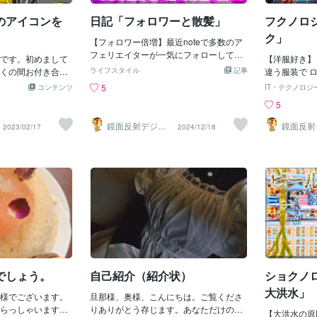
きとお電話できる
A.I._R（えあー）さんのおかげで月曜は
ひご購入ください
のアイコンを
日記「フォロワーと散髪」
フクノロ
本当に助かっておりますし 『火曜くらい
気合入れて新作を！！！！！』と思って
ク」
【フォロワー倍増】最近noteで多数のア
ます。 ★今夜放送の『東京ミュウミュウ
フェリエイターが一気にフォローしてフ
です。初めまして
にゅ～♡第２期』は 第17話「二人の天
【洋服好き】
ォロアーが増え特に問題ないからフォロ
くの間お付き合い
才 火花散るＭＶ撮影！」ですね♥ なの
ライフスタイル
記事
違う服装で 
ーし返すがおそらくみんなすぐ引退しそ
ラストレーターと
で【藤原ざくろ】さんにけって～～
が初出で お
5
コンテンツ
IT・テクノロジ
う(´･д･`)ｼｮﾎﾞｰﾝ多分誰かの金儲けセミナ
てから自分のアイ
い！！！！です(●´∀｀●) ★【ミュウザク
った とても
5
ーに参加して情報商材を買わされその通
うとしておりまし
ロ】は昨年９月に主役のミュウイチゴ以
た メイド服
りに行動し記事を少し書いてフォローし
きました…！単に
外で 唯一全身描いてありましたので、変
1947年3月
鏡面反射デジタ
鏡面反射
2023/02/17
2024/12/18
まくり薄利多売を狙ってるのかもしれな
ルアート製作所
ルアート
が優れなくて描く
身後以外と考えました♥ 先日、碧川れた
屋になりたい
（鈴木穣）
（鈴木穣
いしかしその方法は10年前のやり方で現
が…メイドです。
すさんのカフェコスチューム（メイド服
のブランドを
代はそんなやり方なんて通用せずきっと
う、情報量ありす
風）を描きましたので 藤原ざくろさんも
はファッショ
みんなすぐに結果が出ないから飽きてす
はしません。だっ
描けると思いました。 体型も近いのでま
の両親は洋服
ぐ引退する気がする今はネットでの広告
好きだから仕方な
ったく同じポーズなら楽ですが 頑張って
ョン雑誌を取
や宣伝や営業はみんな不快に感じるから
突っ走ろうと思い
ポーズ変えました(●´∀｀●) どうにか間に
そうです そ
一切行わず売りたい物は何も語らずネッ
量のありすぎる絵
合って良かったです！！！！！ ★タイト
になり その
トにあげ後は見る人に任せる方が良いそ
まにはいいや…と
ルは『東京ミュウミュウ にゅ～♡』第２
み 写真部に
の方がお金稼ぎが目的と感じられずやら
男性のアイコンの
期ＯＰ 「めがもるふぉ～ぜ」歌詞からで
やりたい事を
しい印象がなく好印象に見られ信頼でき
きますね…。何故
す♥ そしてイラストに「よってらっしゃ
の日本ではヒ
る固定ファンが付きやすくて汚く金儲け
すが。それでは！
い」という意味もあります(
に乗ってた大
する連中に絡まれない金儲の気持ちが先
でしょう。
自己紹介（紹介状）
ショクノ
回のコラムは下記
イルを考案し
行しSNSやYoutubeで少しでもお金頂戴
るサービスは下記
ました その
大洪水」
様でございます。
感を出す宣伝するとみんなに引かれあこ
旦那様、奥様、こんにちは。ご覧くださ
と パンタロ
らっしゃいますの
ぎな印象を与えてその人のイメージが悪
りありがとう存じます。あなただけの専
の人と比べ凄
【大洪水の原因