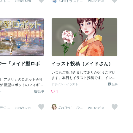
ラストレ
ICHIイラストレ
2026/01/28
2025/12/20
らしい絵かと思います。こ
ーター
害】でもスグ修理依頼を記
い！！！！です(●´∀｀●) ★タイトルは
マイキャラを元に描きました。とても気
出品中のサービスの新たな
きその直後の17時30分樽が
『東京ミュウミュウ にゅ～♡』第２期挿
に入っていただけて嬉しかったです★
掲載しています。サムネイ
れはビールの発酵により樽
入歌 藍沢みんとさん（声優・日向未来さ
【メイドさんのイラストをご依頼したい
りますが、フルカスタムも
力が上昇して起きた爆発で
ん）による第14話挿入歌タイトルからで
場合】今回のようなメイドさんイラスト
興味を持たれた方はお気軽
勢いで樽が連鎖的に次々大
す🎵 皆さんにも気に入って楽しんでいた
を作ってほしい！という方は出品中のサ
さい。イラスト/バレンタイ
0万㍑以上のビールが濁流と
だけると、とても嬉しいです♥♥♥♥(●´∀｀
ービスでご依頼いただけます。番号を選
ート
を襲いってしまい濁流は高
●) ★★★★★★★★★★★★★★★★★
んでオーダーする形ですが、カスタム可
にも達しましたそして狭い路地
★★★★★★★★★★ ところで昨日は少
能なのでぜひお気軽にご相談ください♪I
家々を次々に呑み込み排水
し肌寒いくらいでしたが 明日・明後日は
CHIココナラブログ/ミニキャラ/メイド
の家は倒壊し人々は避難で
群馬は真夏日３５度予報(大汗)です。 日
にあったパブも倒壊しまし
本で一番暑くなるか
ジー「メイド型ロボ
イラスト投稿（メイドさん）
働いてた14歳の
いつもご覧頂きましてありがとうござい
ます。本日もイラスト投稿です。インフ
ボ】 アメリカのロボット会社
ルエンザになってしまいました。本当に
が 新型ロボットのフィギュ
デザイン・イラスト
記事
しんどかったんです。高熱で体が痛くて
され これは家庭使用を想定し
1
ー
記事
眠れませんでした。元気になり早速投稿
で 量産可能設計にしたので
させて頂きました。
す 頭脳はヘリックスという
れて 人間の動きを見て学び人
デジタ
みずたに ひと
2025/10/14
2024/12/23
製作所
み
の 仕事ができる様になりカ
）
く 外部情報も一気に多く取
映像を捉える動体視力が前モ
反応速度は4倍になりこれはレ
言う物で命令を出してから動