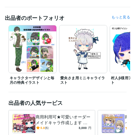
経験職種
事務・ビジネスサポート / 事務（一般事務）
経験年数 : 3年
出品者のポートフォリオ
もっと見る
職歴
ICHI(活動名)
2023年12月 ~ 現在
ビジネス・クリエイティブツール
Adobe Photoshop:6年
CLIP STUDIO PAINT:6年
Excel:4年
Word:2年
得意分野
イラスト作成・漫画制作
SNSアイコン・バナー・各種イラスト制作
一枚絵・お祝いイラスト等作成
イラスト
可愛い
ミニキャラ
ブログ
似顔絵
お祝い
Vtuber
一枚絵
誕生日
塗り
キャラクターデザインと毎
愛央さま用ミニキャライラ
村人β様用ア
イラスト作成・漫画制作
配信用キャラクター作成
月の特典イラスト
スト
ト
イラスト
アニメ
差分
YouTuber
可愛い
ぬいぐるみ
ゆるふわ
ミニキャラ
Vtuber
出品者の人気サービス
商用利用可★可愛いオーダー
商用
メイドキャラ作成します 配
イド
信用オリキャラなど☆ミニキ
成実
5.0
(5)
3,000
円
5.0
ャラ･SDキャラも
ャラ