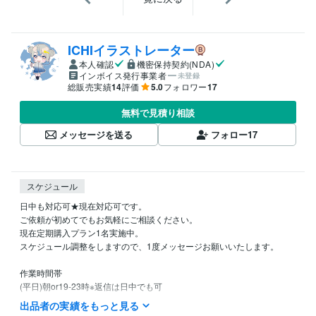
ICHIイラストレーター
本人確認
機密保持契約(NDA)
インボイス発行事業者
未登録
総販売実績
14
評価
5.0
フォロワー
17
無料で見積り相談
メッセージを送る
フォロー
17
スケジュール
日中も対応可★現在対応可です。

ご依頼が初めてでもお気軽にご相談ください。

現在定期購入プラン1名実施中。

スケジュール調整をしますので、1度メッセージお願いいたします。

作業時間帯

(平日)朝or19-23時※返信は日中でも可

(休日)10-23時
出品者の実績をもっと見る