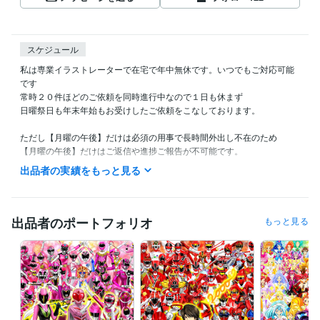
スケジュール
私は専業イラストレーターで在宅で年中無休です。いつでもご対応可能
です

常時２０件ほどのご依頼を同時進行中なので１日も休まず

日曜祭日も年末年始もお受けしたご依頼をこなしております。

ただし【月曜の午後】だけは必須の用事で長時間外出し不在のため

【月曜の午後】だけはご返信や進捗ご報告が不可能です。

出品者の実績をもっと見る
また私の生活は体調によって夜型だったり昼型だったり変化し不規則で
す。

ご連絡いただいても数時間以上お返事出来ない場合があります。

出品者のポートフォリオ
もっと見る
ご理解いただけますと幸いです。
受賞歴
ネットでイラスト＆コミック公開
プログラミング言語・フレームワーク
COBOL:1年