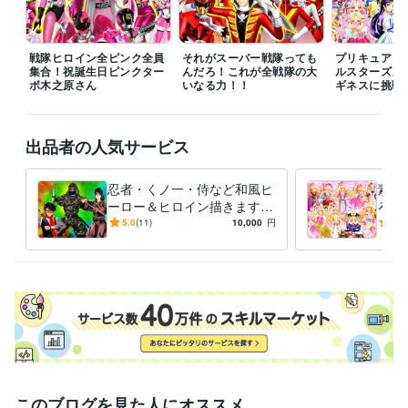
ビジネス・クリエイティブツール
Adobe Photoshop:20年
Filmora:5年
Excel:10年
PowerPoint:5年
Word:5年
戦隊ヒロイン全ピンク全員
それがスーパー戦隊っても
プリキュア１
集合！祝誕生日ピンクター
んだろ！これが全戦隊の大
ルスターズメ
ボ木之原さん
その他ツール
いなる力！！
ギネスに挑戦
コミックスタジオ:10年
得意分野
出品者の人気サービス
イラスト作成・漫画制作
イラスト　ロゴ　デザイン　動画　小説
イ
ラスト　ロゴ　デザイン　動画　小説
忍者・くノ一・侍など和風ヒ
素敵
アニメ
コミック
特撮
ゲーム
ーロー＆ヒロイン描きます
ろな
いかなるご指示でもイラスト
ご希
5.0
(11)
10,000
円
5.0
描いてみせます！！！
イラ
このブログを見た人にオススメ