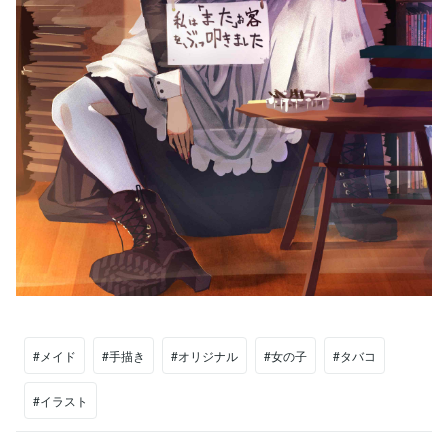
#メイド
#手描き
#オリジナル
#女の子
#タバコ
#イラスト