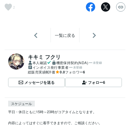
2
一覧に戻る
キキミ フクリ
本人確認
機密保持契約(NDA)
未登録
インボイス発行事業者
未登録
総販売実績
0
評価
0.0
フォロワー
6
メッセージを送る
フォロー
6
スケジュール
平日・休日ともに15時～23時がコアタイムとなります。

内容によってはすぐに着手できますので、ご相談ください。
