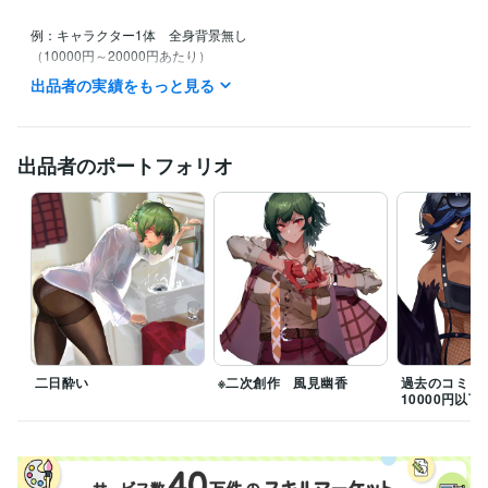
例：キャラクター1体　全身背景無し

（10000円～20000円あたり）

出品者の実績をもっと見る
第一月曜日に依頼

↓

第2月曜日までにラフ、もしくは第１案提出

↓

出品者のポートフォリオ
修正後提出（修正回数により前後）

第３月曜日　イラスト完成
二日酔い
※二次創作 風見幽香
過去のコミッ
10000円以下