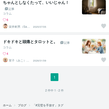
ちゃんとしなくたって、いいじゃん！
記事
コラム
6
栄井彬男（Sakai
2025/07/05
Akio）
ドキドキと頭痛とタロットと。
記事
コラム
4
実子（みこ）✨
2026/01/09
未来好転セラピ
ーカフェ
1
2
件中
1 - 2
件
ホーム
ブログ
「#完璧を手放す」タグ