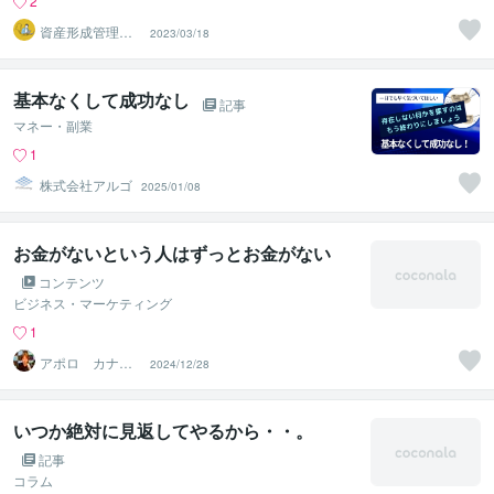
2
資産形成管理ア
2023/03/18
ドバイザー じ
ゅん
基本なくして成功なし
記事
マネー・副業
1
株式会社アルゴ
2025/01/08
お金がないという人はずっとお金がない
コンテンツ
ビジネス・マーケティング
1
アポロ カナダ
2024/12/28
在住起業家☑️
いつか絶対に見返してやるから・・。
記事
コラム