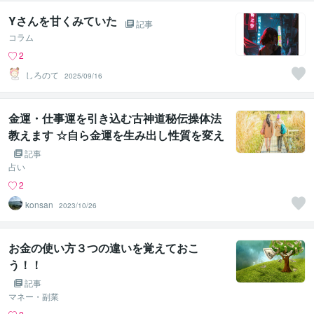
Yさんを甘くみていた
記事
コラム
2
しろのて
2025/09/16
金運・仕事運を引き込む古神道秘伝操体法
教えます ☆自ら金運を生み出し性質を変え
ていく古神道の秘術を大公開☆
記事
占い
2
konsan
2023/10/26
お金の使い方３つの違いを覚えておこ
う！！
記事
マネー・副業