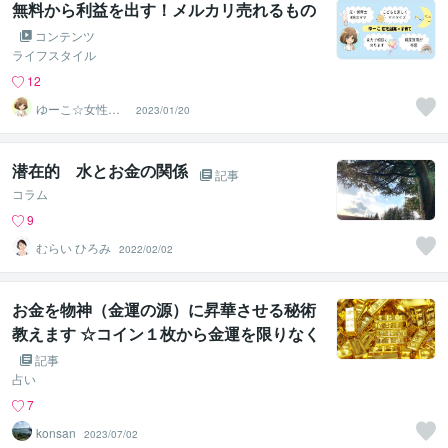
無料から利益を出す！メルカリ売れるもの
コンテンツ
ライフスタイル
12
ゆーこ☆女性向
2023/01/20
け共感セールス
ライター
潜在的 水とお金の関係
記事
コラム
9
むらい ひろみ
2022/02/02
お金を物神（金運の源）に昇華させる秘術
教えます ☆コイン１枚から金運を限りなく
引き出すマジシャンの秘技☆
記事
占い
7
konsan
2023/07/02