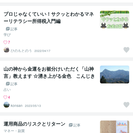
プロじゃなくていい！サクッとわかるマネ
ーリテラシー所得税入門編
記事
学び
7
ひのもとのう
2022/04/17
山の神から金運をお裾分けいただく「山神
言」教えます ☆湧き上がる金色 こんじき
のエネルギーを貴方だけに集める☆
記事
占い
4
konsan
2023/05/13
運用商品のリスクとリターン
記事
マネー・副業