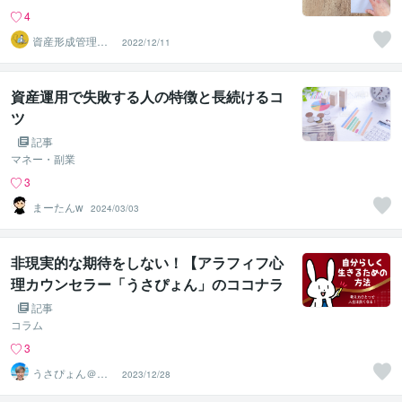
4
資産形成管理ア
2022/12/11
ドバイザー じ
ゅん
資産運用で失敗する人の特徴と長続けるコ
ツ
記事
マネー・副業
3
まーたんw
2024/03/03
非現実的な期待をしない！【アラフィフ心
理カウンセラー「うさぴょん」のココナラ
電話相談】
記事
コラム
3
うさぴょん＠癒
2023/12/28
し系アラフィフ
心寄り添い人