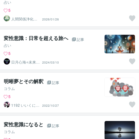
占い
5
人間関係浄化気
2026/01/26
功師Luna
変性意識：日常を超える旅へ
記事
占い
5
日月心海⭐未来灯
2024/03/10
火
明晰夢とその解釈
記事
コラム
5
1192 いいくに
2022/10/27
つく郎
変性意識になると
記事
コラム