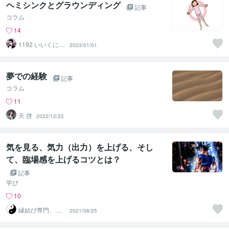
ヘミシンクとグラウンディング
記事
コラム
14
1192 いいくに
2023/01/01
つく郎
夢での経験
記事
コラム
11
天 啓
2022/12/22
気を見る、気力（出力）を上げる、そし
て、臨場感を上げるコツとは？
記事
学び
10
縁結び専門、気
2021/08/25
功師コーチ「シ
ンクウ」