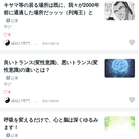
キサマ等の居る場所は既に、我々が2000年
前に通過した場所だッッッ（列海王）と
は、言いませんが…
記事
学び
6
縁結び専門、気
2021/08/16
功師コーチ「シ
ンクウ」
良いトランス(変性意識)、悪いトランス(変
性意識)の違いとは？
記事
学び
6
縁結び専門、気
2021/08/04
功師コーチ「シ
ンクウ」
呼吸を変えるだけで、心と脳は深くゆるみ
ます！
記事