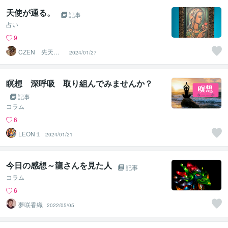
天使が通る。
記事
占い
9
CZEN 先天的
2024/01/27
霊感と後天的神
秘力の導者
瞑想 深呼吸 取り組んでみませんか？
記事
コラム
6
LEON１
2024/01/21
今日の感想～龍さんを見た人
記事
コラム
6
夢咲香織
2022/05/05