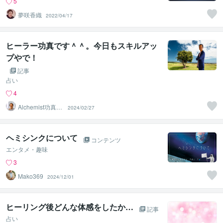
5
夢咲香織
2022/04/17
ヒーラー功真です＾＾。今日もスキルアッ
プやで！
記事
占い
4
Alchemist功真
2024/02/27
（こうしん）
ヘミシンクについて
コンテンツ
エンタメ・趣味
3
Mako369
2024/12/01
ヒーリング後どんな体感をしたか…
記事
占い