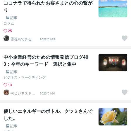
ココナラで得られたお客さまとの心の繋が
り
記事
コラム
25
霊視もできる話
2022/01/22
相手❤️UI★うい
中小企業経営のための情報発信ブログ40
3：今年のキーワード 選択と集中
記事
ビジネス・マーケティング
13
㈱ビジネスドク
2023/01/01
ター 白井裕之
優しいエネルギーのボトル、クツミさんで
した。
記事