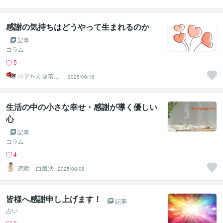
おん♡優しく傾
聴します
感謝の気持ちはどうやって生まれるのか
記事
コラム
5
ベアたん＠落書
2025/09/16
きイラストレー
ター
生活の中の小さな幸せ・感謝が導く優しい
心
記事
コラム
4
恋歌 白魔法
2025/08/08
皆様へ感謝申し上げます！
記事
占い