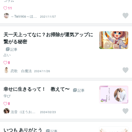
コラム
11
～Twinkle～ほた
2021/11/07
るの光
天一天上ってなに？お掃除が運気アップに
繋がる秘密
記事
占い
8
恋歌 白魔法
2024/11/26
幸せに生きるって！ 教えて〜
記事
学び
8
法音（ほうお
2024/02/23
ん）
いつも ありがとう
記事