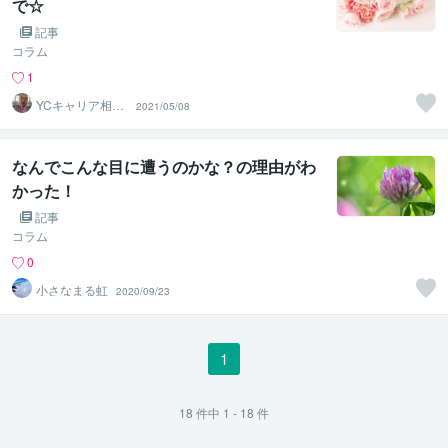
で☆
記事
コラム
1
YCキャリア相談
2021/05/08
室
なんでこんな目に遭うのかな？の理由がわ
かった！
記事
コラム
0
小さなまる虹
2020/09/23
1
18
件中
1 - 18
件