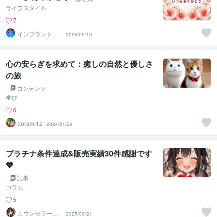
ライフスタイル
7
インプラント全
2026/05/10
解除創始者｜魂
王DaI⭐︎
心の安らぎを求めて：癒しの自然と優しさ
の旅
コンテンツ
学び
6
dorami12
2024/01/29
プラチナ条件達成&販売実績30件感謝です
💖
記事
コラム
5
カウンセラーい
2025/09/21