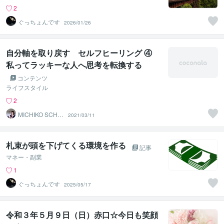
2
ぐっちょんです
2026/01/26
自分軸を取り戻す セルフヒーリング ④
私ってラッキーな人へ思考を転換する
コンテンツ
ライフスタイル
2
MICHIKO SCHN
2021/03/11
ECK
札束が頭を下げてくる環境を作る
記事
マネー・副業
1
ぐっちょんです
2025/05/17
令和３年５月９日（日）赤口☆今日も笑顔