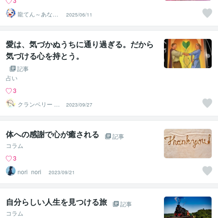
3
龍てん～あなた
2025/06/11
の魂の羅針盤
愛は、気づかぬうちに通り過ぎる。だから
気づける心を持とう。
記事
占い
3
クランベリー 茉
2023/09/27
凛
体への感謝で心が癒される
記事
コラム
3
nori_nori_
2023/09/21
自分らしい人生を見つける旅
記事
コラム