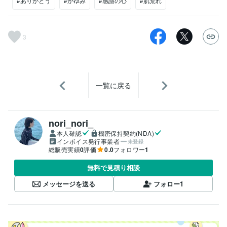
#ありがとう
#かゆみ
#感謝の心
#肌荒れ
3
一覧に戻る
nori_nori_
本人確認
機密保持契約(NDA)
インボイス発行事業者
未登録
総販売実績
0
評価
0.0
フォロワー
1
無料で見積り相談
メッセージを送る
フォロー
1