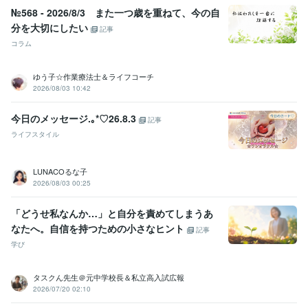
№568 - 2026/8/3 また一つ歳を重ねて、今の自
分を大切にしたい
記事
コラム
ゆう子☆作業療法士＆ライフコーチ
2026/08/03 10:42
今日のメッセージ.⁠｡⁠*⁠♡26.8.3
記事
ライフスタイル
LUNACOるな子
2026/08/03 00:25
「どうせ私なんか…」と自分を責めてしまうあ
なたへ。自信を持つための小さなヒント
記事
学び
タスクん先生＠元中学校長＆私立高入試広報
2026/07/20 02:10