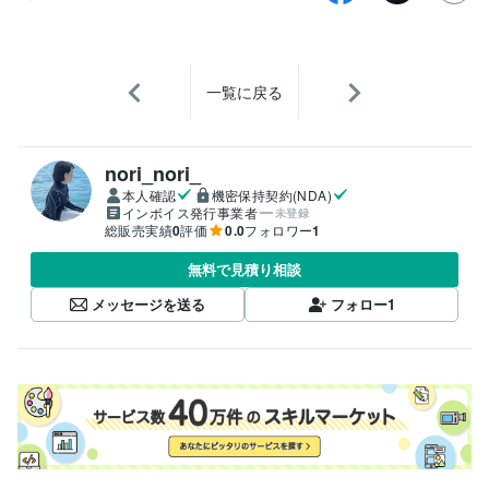
一覧に戻る
nori_nori_
本人確認
機密保持契約(NDA)
インボイス発行事業者
未登録
総販売実績
0
評価
0.0
フォロワー
1
無料で見積り相談
メッセージを送る
フォロー
1