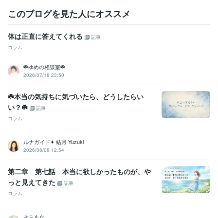
このブログを見た人にオススメ
体は正直に答えてくれる
記事
コラム
☘️ゆめの相談室☘️
2026/07/18 23:50
☘️本当の気持ちに気づいたら、どうしたらい
い？☘️
記事
コラム
ルナガイド✦ 結月 Yuzuki
2026/08/08 12:54
第二章 第七話 本当に欲しかったものが、や
っと見えてきた
記事
コラム
そらもな