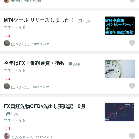
spyxis
2021/12/30
MT4ツール リリースしました！
記事
マネー・副業
2
ほうきぼし
2021/12/02
今年はFX・仮想通貨・指数
記事
マネー・副業
2
ほうきぼし
2021/01/17
FX日経先物CFD//先出し実践記 9月
記事
マネー・副業
1
とおるちゃん
2025/09/18