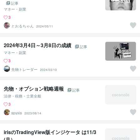
記事
マネー・副業
3
とおるちゃん
2024/05/11
2024年3月4日～3月8日の成績
記事
マネー・副業
3
先物トレーダー
2024/03/10
先物・オプション戦略週報
記事
法律・税務・士業全般
3
spyxis
2023/08/14
irisのTradingView版インジケータ は11/3
(月）