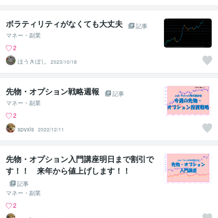
ボラティリティがなくても大丈夫
記事
マネー・副業
2
ほうきぼし
2023/10/18
先物・オプション戦略週報
記事
マネー・副業
2
spyxis
2022/12/11
先物・オプション入門講座明日まで割引で
す！！ 来年から値上げします！！
記事
マネー・副業
2