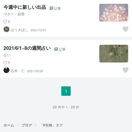
今週中に新しい出品
記事
マネー・副業
1
ほうきぼし
2021/12/01
2021/6/1~8の週間占い
記事
占い
1
石井 仁
2021/05/29
1
28
件中
1 - 28
件
ホーム
ブログ
「#先物」タグ