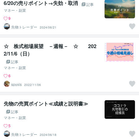
6/20の売りポイント→失効・取消
記事
マネー・副業
9
先物トレーダー
2024/06/21
☆ 株式相場展望 －週報－ ☆ 202
2/11/6（日）
記事
マネー・副業
6
spyxis
2022/11/06
先物の売買ポイント≪成績と説明書≫
記事
マネー・副業
5
先物トレーダー
2024/06/18