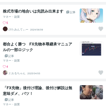
株式市場の地合いは先読み出来ます
記事
マネー・副業
5
びたみんてぃー
2024/06/09
都合よく勝つ FX先物本尊継承マニュア
ルの一部ロジック
記事
マネー・副業
4
とおるちゃん
2025/04/05
「FX先物」後付け理論、後付け解説は無
意味ダメ、バツ！
記事
マネー・副業