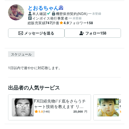
とおるちゃん
本人確認
機密保持契約(NDA)
未登録
インボイス発行事業者
未登録
総販売実績
747
評価
4.9
フォロワー
158
メッセージを送る
フォロー
158
スケジュール
1日以内で速やかに対応致します。
出品者の人気サービス
FX日経先物//ド底をさらうチ
2点
ャート技術を教えます リア
サク
タイ出来ない販売者の教材巡
競艇
5.0
(146)
25,000
円
4.9
り。もう辞めにしませんか？
を効
ュア