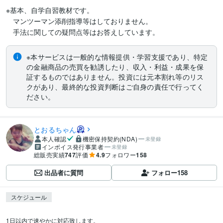
※基本、自学自習教材です。

　マンツーマン添削指導等はしておりません。

※本サービスは一般的な情報提供・学習支援であり、特定
の金融商品の売買を勧誘したり、収入・利益・成果を保
証するものではありません。投資には元本割れ等のリス
クがあり、最終的な投資判断はご自身の責任で行ってく
ださい。
とおるちゃん
本人確認
機密保持契約(NDA)
未登録
インボイス発行事業者
未登録
総販売実績
747
評価
4.9
フォロワー
158
出品者に質問
フォロー
158
スケジュール
1日以内で速やかに対応致します。