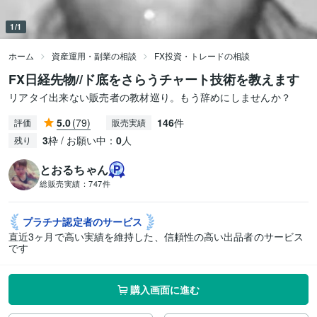
1/1
ホーム
資産運用・副業の相談
FX投資・トレードの相談
FX日経先物//ド底をさらうチャート技術を教えます
リアタイ出来ない販売者の教材巡り。もう辞めにしませんか？
5.0
(79)
146
件
評価
販売実績
3
枠 / お願い中：
0
人
残り
とおるちゃん
総販売実績：
747件
プラチナ認定者の
サービス
直近3ヶ月で高い実績を維持した、信頼性の高い出品者のサービス
です
購入画面に進む