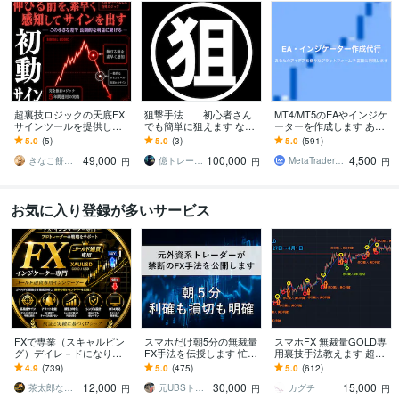
超裏技ロジックの天底FX
狙撃手法 初心者さん
MT4/MT5のEAやインジケ
サインツールを提供しま
でも簡単に狙えます な〜
ーターを作成します あな
す 1分足で1日20回以上の
んにもわからない初心者
たのトレードをMetaTrade
5.0
(5)
5.0
(3)
5.0
(591)
シグナル！RSI×特殊ロジ
さんでも狙うところがわ
r上で正確に再現！
49,000
100,000
4,500
ック搭載！
かります
きなこ餅トレーダー
億トレーダー翔【FXトレーダー】
MetaTrader工房
円
円
円
お気に入り登録が多いサービス
FXで専業（スキャルピン
スマホだけ朝5分の無裁量
スマホFX 無裁量GOLD専
グ）デイレ－ドになりま
FX手法を伝授します 忙し
用裏技手法教えます 超人
す ゴ－ルド通貨 期間限
い朝でも迷わない。利確
気手法が5年目突入神セー
4.9
(739)
5.0
(475)
5.0
(612)
定価格 12000円
損切まで決めた固定ルー
ル→残り1名
12,000
30,000
15,000
ル
茶太郎なのだ
元UBSトレーダー
カグチ
円
円
円