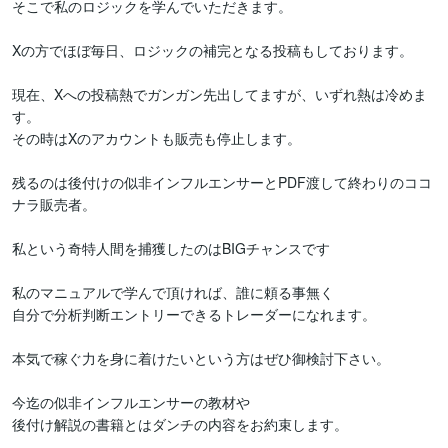
そこで私のロジックを学んでいただきます。

Xの方でほぼ毎日、ロジックの補完となる投稿もしております。

現在、Xへの投稿熱でガンガン先出してますが、いずれ熱は冷めま
す。

その時はXのアカウントも販売も停止します。

残るのは後付けの似非インフルエンサーとPDF渡して終わりのココ
ナラ販売者。

私という奇特人間を捕獲したのはBIGチャンスです

私のマニュアルで学んで頂ければ、誰に頼る事無く

自分で分析判断エントリーできるトレーダーになれます。

本気で稼ぐ力を身に着けたいという方はぜひ御検討下さい。

今迄の似非インフルエンサーの教材や

後付け解説の書籍とはダンチの内容をお約束します。
