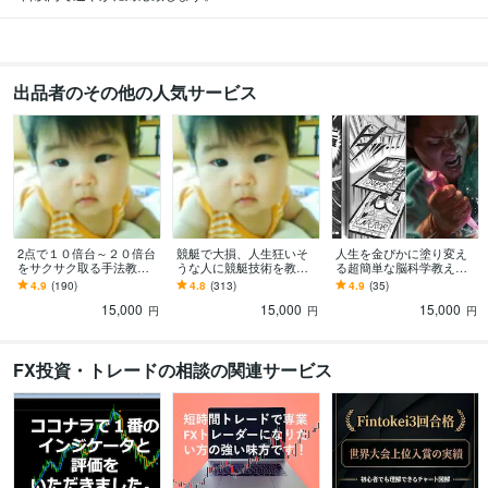
出品者のその他の人気サービス
2点で１０倍台～２０倍台
競艇で大損、人生狂いそ
人生を金ぴかに塗り変え
をサクサク取る手法教え
うな人に競艇技術を教え
る超簡単な脳科学教えま
ます 競艇（ボートレー
ます ボートレース歴30年
す 努力継続精神論では人
4.9
(190)
4.8
(313)
4.9
(35)
ス）の技術を効率的に最
の私が確率て編み出した
生変わりません。
15,000
15,000
15,000
短で上げるマニュアル
一生物の競艇技術
円
円
円
FX投資・トレードの相談の関連サービス