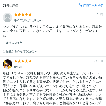
79
評価で絞り込む
件の評価
5日前
qwerty_37_29_36_46
シンプルかつわかりやすいテクニカルで参考になりました。読み込
んで徐々に実践していきたいと思います。ありがとうございまし
た！
参考になった
出品者からの返信を読む
7月21日
hksan
私はFXでＭＡへの押し目買いや、戻り売りを主流としてトレードし
てきましたが、監視できる時間も限られている事から都合の良い解
釈でエントリして負ける事が多い状況でした。とおるちゃんさんの
手法では、作業レベルで強いラインにめぼしをつけ、狙うので

自己都合でエントリする事はなく、しっかり待てると思います。Ｍ
ＴＦによる分析と重合する優位性を見極めた方法も解説が多く、と
ても参考になります。また買い勢力と売り勢力の攻防も日々の展望
で解説されており、繰り返し読み解くと相場観がつくと思うので私