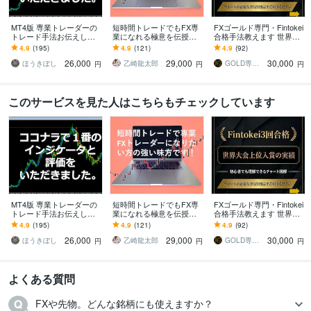
MT4版 専業トレーダーの
短時間トレードでもFX専
FXゴールド専門・Fintokei
トレード手法お伝えしま
業になれる極意を伝授し
合格手法教えます 世界大
す 専業トレーダーが長年
ます 病気などの諸事情で
会入賞。とてもシンプル
4.9
(195)
4.9
(121)
4.9
(92)
使ってきた手法です。
早期にFX収入を確保した
で実績のある手法です
26,000
29,000
30,000
い方にも最適です!
ほうきぼし
乙崎龍太郎
GOLD専業FX
円
円
円
このサービスを見た人はこちらもチェックしています
MT4版 専業トレーダーの
短時間トレードでもFX専
FXゴールド専門・Fintokei
トレード手法お伝えしま
業になれる極意を伝授し
合格手法教えます 世界大
す 専業トレーダーが長年
ます 病気などの諸事情で
会入賞。とてもシンプル
4.9
(195)
4.9
(121)
4.9
(92)
使ってきた手法です。
早期にFX収入を確保した
で実績のある手法です
26,000
29,000
30,000
い方にも最適です!
ほうきぼし
乙崎龍太郎
GOLD専業FX
円
円
円
よくある質問
FXや先物。どんな銘柄にも使えますか？