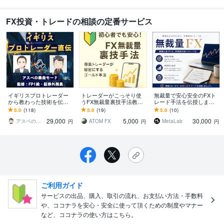
FX投資・トレードの相談の定番サービス
イギリスプロトレーダー
トレーダーがこっそり使
無裁量で安心安全のFXト
から教わった技術を伝え
うFX無裁量裏技手法教え
レード手法を伝授します
ます FX専業トレーダーに
ます スマホでも使えま
ルール通りにやるだけ。
5.0
(118)
5.0
(19)
5.0
(10)
よるマンツーマン指導に
す！FX無裁量裏技手法！
予測不要。裁量不要。
29,000
5,000
30,000
なります。
バイナリーも可！
アスペの暴走モード
ATOM FX
MetaLab
円
円
円
ご利用ガイド
サービスの出品、購入、取引の流れ、お支払い方法・手数料
や、ココナラを安心・安全に使って頂くための制度やマナー
など、ココナラの使い方はこちら。