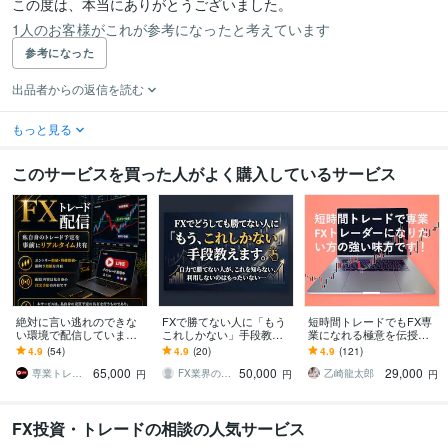
この度は、本当にありがとうございました。
1人のお客様がこれが参考になったと考えています
参考になった
出品者からの返信を読む
もっと見る
このサービスを買った人がよく購入しているサービス
絶対に言い逃れのできな
FXで勝てない人に「もう
短時間トレードでもFX専
い環境で配信しています
これしかない」手段教え
業になれる極意を伝授し
【審査制】リアルタイム
ます 自力で勝てない人が
ます 病気などの諸事情で
4.9
(54)
4.9
(20)
4.9
(121)
配信でエントリーから決
これを知らない、利用し
早期にFX収入を確保した
65,000
50,000
29,000
済を共有します
ないのはもったいない
い方にも最適です!
専業トレーダー maru
FX業界の「内幕」を伝える人
乙崎龍太郎
円
円
円
FX投資・トレードの相談の人気サービス