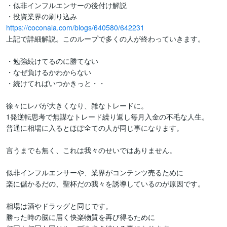
・似非インフルエンサーの後付け解説

https://coconala.com/blogs/640580/642231
上記で詳細解説。このループで多くの人が終わっていきます。

・勉強続けてるのに勝てない

・なぜ負けるかわからない

・続けてればいつかきっと・・

徐々にレバが大きくなり、雑なトレードに。

1発逆転思考で無謀なトレード繰り返し毎月入金の不毛な人生。

普通に相場に入るとほぼ全ての人が同じ事になります。

言うまでも無く、これは我々のせいではありません。

似非インフルエンサーや、業界がコンテンツ売るために

楽に儲かるだの、聖杯だの我々を誘導しているのが原因です。

相場は酒やドラッグと同じです。

勝った時の脳に届く快楽物質を再び得るために
