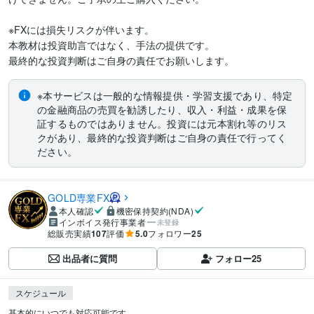
※FXには損失リスクが伴います。

本教材は投資助言ではなく、手法の提供です。

※本サービスは一般的な情報提供・学習支援であり、特定
の金融商品の売買を勧誘したり、収入・利益・成果を保
証するものではありません。投資には元本割れ等のリス
クがあり、最終的な投資判断はご自身の責任で行ってく
ださい。
GOLD専業FX
本人確認
機密保持契約(NDA)
インボイス発行事業者
未登録
総販売実績
107
評価
5.0
フォロワー
25
出品者に質問
フォロー
25
スケジュール
基本的にいつでも対応可能です。
