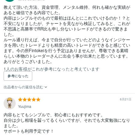
教えて頂いた方法、資金管理、メンタル維持、何れも確かな実績が
あると確信できる内容でした。

内容はシンプルそのもので最初はほんとにこれでいけるのか！？と
不安になりましたが、チャートを見ながら検証してみると、これが
不思議と高勝率でRR比も申し分ないトレードができるので驚きま
した。

ルール通り行えば、今まで自分が行っていたどのようなインジケー
タを用いたトレードよりも精度の高いトレードができると感じてい
ます。今の所Fintokeiを行う予定はありませんが、尊敬できる素晴
らしい本物のトレーダーさんに出会う事が出来たと思っています。
ありがとうございました。
1人のお客様がこれが参考になったと考えています
参考になった
出品者からの返信を読む
6月21日
Yuujima
内容もとてもシンプルで、初心者にもおすすめです。

自分は少し相場を齧ってるくらいですが、それでも大変勉強になり
ました。
