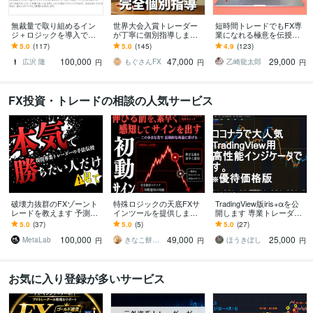
無裁量で取り組めるイン
世界大会入賞トレーダー
短時間トレードでもFX専
ジ＋ロジックを導入でき
が丁寧に個別指導します
業になれる極意を伝授し
ます 「サムネイル画像」
【完全個別指導】ゼロか
ます 病気などの諸事情で
5.0
(117)
5.0
(145)
4.9
(123)
もぜひチェックくださ
ら専業を目指す本格FX育
早期にFX収入を確保した
100,000
47,000
29,000
い。
成プログラム
い方にも最適です!
広沢 隆
もぐさんFX
乙崎龍太郎
円
円
円
FX投資・トレードの相談の人気サービス
破壊力抜群のFXゾーント
特殊ロジックの天底FXサ
TradingView版iris+αを公
レードを教えます 予測は
インツールを提供します 1
開します 専業トレーダー
必要ない。一度身につけ
分足で1日20回以上のシグ
が使ってきた手法をTradin
5.0
(37)
5.0
(5)
5.0
(27)
たら一生物の投機スキ
ナル！特殊ロジック搭
gViewで！
100,000
49,000
25,000
ル。
載！
MetaLab
きなこ餅トレーダー
ほうきぼし
円
円
円
お気に入り登録が多いサービス