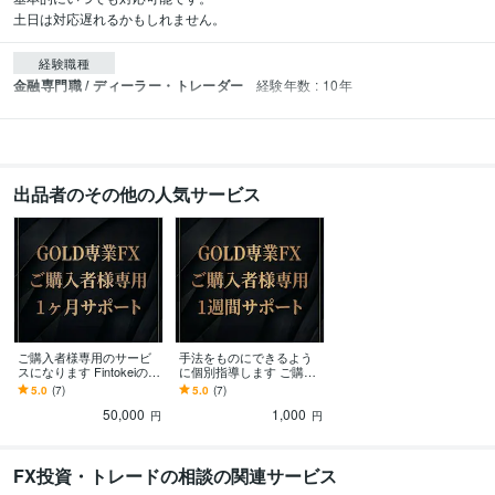
土日は対応遅れるかもしれません。
経験職種
金融専門職 / ディーラー・トレーダー
経験年数 : 10年
出品者のその他の人気サービス
ご購入者様専用のサービ
手法をものにできるよう
スになります Fintokeiの評
に個別指導します ご購入
価ステップ合格者4名出し
者様専用で、お一人様一
5.0
(7)
5.0
(7)
ています。
度限りとなります。
50,000
1,000
円
円
FX投資・トレードの相談の関連サービス