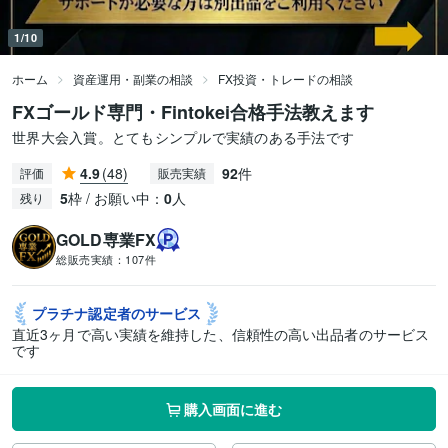
1/10
ホーム
資産運用・副業の相談
FX投資・トレードの相談
FXゴールド専門・Fintokei合格手法教えます
世界大会入賞。とてもシンプルで実績のある手法です
4.9
(48)
92
件
評価
販売実績
5
枠 / お願い中：
0
人
残り
GOLD専業FX
総販売実績：
107件
プラチナ認定者の
サービス
直近3ヶ月で高い実績を維持した、信頼性の高い出品者のサービス
です
購入画面に進む