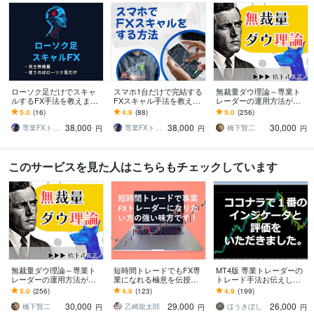
ローソク足だけでスキャ
スマホ1台だけで完結する
無裁量ダウ理論～専業ト
ルするFX手法を教えます
FXスキャル手法を教えま
レーダーの運用方法が在
エントリーチャンスが多
す 空いた時間にスマホだ
ります 理屈不要▶メンタ
5.0
(16)
4.9
(88)
5.0
(256)
く、短い時間で完結するF
けでトレードできる無裁
ル不要▶張り付き不要 F
38,000
38,000
30,000
X手法
量FXスキャル手法
Xはただの作業である
専業FXトレーダーK
専業FXトレーダーK
橋下賢二
円
円
円
このサービスを見た人はこちらもチェックしています
無裁量ダウ理論～専業ト
短時間トレードでもFX専
MT4版 専業トレーダーの
レーダーの運用方法が在
業になれる極意を伝授し
トレード手法お伝えしま
ります 理屈不要▶メンタ
ます 病気などの諸事情で
す 専業トレーダーが長年
5.0
(256)
4.9
(123)
4.9
(199)
ル不要▶張り付き不要 F
早期にFX収入を確保した
使ってきた手法です。
30,000
29,000
26,000
Xはただの作業である
い方にも最適です!
橋下賢二
乙崎龍太郎
ほうきぼし
円
円
円