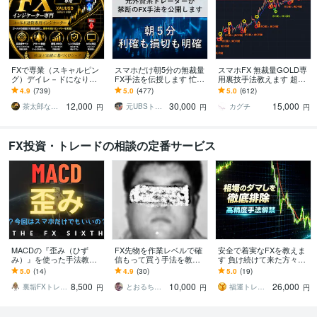
FXで専業（スキャルピン
スマホだけ朝5分の無裁量
スマホFX 無裁量GOLD専
グ）デイレ－ドになりま
FX手法を伝授します 忙し
用裏技手法教えます 超人
す ゴ－ルド通貨 期間限
い朝でも迷わない。利確
気手法が5年目突入神セー
4.9
(739)
5.0
(477)
5.0
(612)
定価格 12000円
損切まで決めた固定ルー
ル→残り1名
12,000
30,000
15,000
ル
茶太郎なのだ
元UBSトレーダー
カグチ
円
円
円
FX投資・トレードの相談の定番サービス
MACDの『歪み（ひず
FX先物を作業レベルで確
安全で着実なFXを教えま
み）』を使った手法教え
信もって買う手法を教え
す 負け続けて来た方々
ます スマホのみでOK！シ
ます トレードは技術。作
へ。これ以上負けさせま
5.0
(14)
4.9
(30)
5.0
(19)
ンプルなのに鬼強短期ト
業レベルに落とし込まな
せん！
8,500
10,000
26,000
レード
いと勝てません。
裏垢FXトレーダーおすげ
とおるちゃん
福運トレーダー
円
円
円