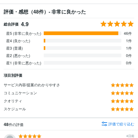
評価・感想（48件）- 非常に良かった
4.9
総合評価
星5 (非常に良かった)
46件
星4 (良かった)
1件
星3 (普通)
1件
星2 (悪かった)
0件
星1 (非常に悪かった)
0件
項目別評価
サービス内容/提案のわかりやすさ
コミュニケーション
クオリティ
スケジュール
48
評価で絞り込む
件の評価
4日前