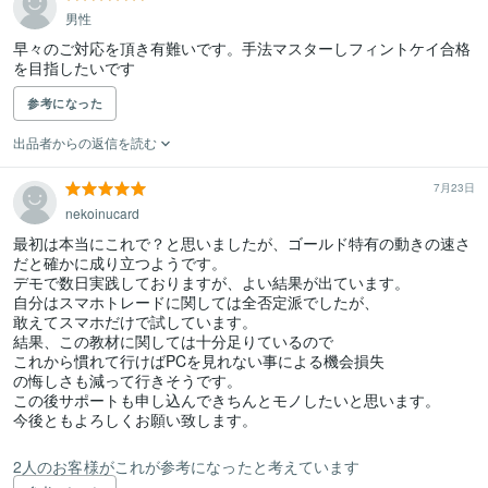
男性
早々のご対応を頂き有難いです。手法マスターしフィントケイ合格
を目指したいです
参考になった
出品者からの返信を読む
7月23日
nekoinucard
最初は本当にこれで？と思いましたが、ゴールド特有の動きの速さ
だと確かに成り立つようです。

デモで数日実践しておりますが、よい結果が出ています。

自分はスマホトレードに関しては全否定派でしたが、

敢えてスマホだけで試しています。

結果、この教材に関しては十分足りているので

これから慣れて行けばPCを見れない事による機会損失

の悔しさも減って行きそうです。

この後サポートも申し込んできちんとモノしたいと思います。

今後ともよろしくお願い致します。

2人のお客様がこれが参考になったと考えています