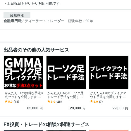
・土日祝日もだいたい対応可能です
経験職種
金融専門職 / ディーラー・トレーダー
経験年数 : 20年
出品者のその他の人気サービス
かんたんFXのお得な手法3
かんたんFXのローソク足
かんたんFXのブレイクア
点セットを公開します G
トレード手法を公開しま
ウト手法を公開します 相
MMA、ローソク足、ブレ
す 天底でよく出現する8種
場の高値安値更新で仕掛
5.0
(13)
5.0
(28)
5.0
(7)
イクアウトの3手法のセッ
類のローソク足パターン
ける手堅いトレード手法
65,000
29,000
29,000
ト割！
でトレード！
です
円
円
円
FX投資・トレードの相談の関連サービス