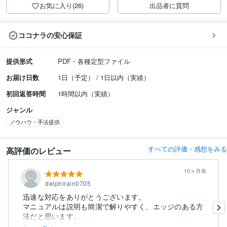
お気に入り(26)
出品者に質問
ココナラの安心保証
提供形式
PDF・各種定型ファイル
お届け日数
1日（予定） / 1日以内（実績）
初回返答時間
1時間以内（実績）
ジャンル
ノウハウ・手法提供
すべての評価・感想をみる
高評価のレビュー
10ヶ月前
delphirain0705
迅速な対応をありがとうございます。
マニュアルは説明も簡潔で解りやすく、エッジのある方
法だと思います。
でも、購入の一番...