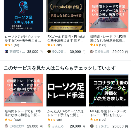
ローソク足だけでスキャ
FXゴールド専門・Fintokei
短時間トレードでもFX専
ルするFX手法を教えます
合格手法教えます 世界大
業になれる極意を伝授し
エントリーチャンスが多
会入賞。とてもシンプル
ます 病気などの諸事情で
5.0
(16)
4.9
(92)
4.9
(122)
く、短い時間で完結するF
で実績のある手法です
早期にFX収入を確保した
38,000
30,000
29,000
X手法
い方にも最適です!
専業FXトレーダーK
GOLD専業FX
乙崎龍太郎
円
円
円
このサービスを見た人はこちらもチェックしています
短時間トレードでもFX専
かんたんFXのローソク足
MT4版 専業トレーダーの
業になれる極意を伝授し
トレード手法を公開しま
トレード手法お伝えしま
ます 病気などの諸事情で
す 天底でよく出現する8種
す 専業トレーダーが長年
4.9
(122)
5.0
(28)
4.9
(199)
早期にFX収入を確保した
類のローソク足パターン
使ってきた手法です。
29,000
29,000
26,000
い方にも最適です!
でトレード！
乙崎龍太郎
かんたろう＠かんたんFX
ほうきぼし
円
円
円