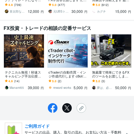
す ゴ－ルド通貨 期間限
い朝でも迷わない。利確
気手法が5年目突入神セー
4.9
(739)
5.0
(477)
5.0
(612)
定価格 12000円
損切まで決めた固定ルー
ル→残り1名
12,000
30,000
15,000
ル
茶太郎なのだ
元UBSトレーダー
カグチ
円
円
円
FX投資・トレードの相談の定番サービス
テクニカル無視！秒速ス
cTraderの自動売買・イン
無裁量で簡単にできるFX
キャルピング手法伝授し
ジ作成代行します cBot/cA
のツールをお渡しします
ます ほぼ１分以内に完
lgo、修正、調整、改造、
簡単なサインに従うだ
4.9
(14)
5.0
(2)
5.0
(3)
結。継続的に使える最強F
機能追加、開発代行
け、FXはもうこれだけに
39,000
5,000
50,000
Xスキルが身につく
しよう
Manami55
reward works
夢は、必ず叶う
円
円
円
ご利用ガイド
サービスの出品、購入、取引の流れ、お支払い方法・手数料