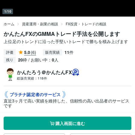
1/10
ホーム
資産運用・副業の相談
FX投資・トレードの相談
かんたんFXのGMMAトレード手法を公開します
上位足のトレンドに沿った手堅いトレードで勝ちを積み上げます
5.0
(6)
11
件
評価
販売実績
20
枠 / お願い中：
0
人
残り
かんたろう＠かんたんFX
総販売実績：
118件
プラチナ認定者の
サービス
直近3ヶ月で高い実績を維持した、信頼性の高い出品者のサービス
です
購入画面に進む