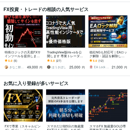
FX投資・トレードの相談の人気サービス
特殊ロジックの天底FXサ
TradingView版iris+αを公
他社NGも対応可｜EAロッ
インツールを提供します 1
開します 専業トレーダー
ク解除・認証を解除しま
分足で1日20回以上のシグ
が使ってきた手法をTradin
す 実績多数｜無料診断で
5.0
(5)
5.0
(27)
5.0
(12)
ナル！特殊ロジック搭
gViewで！
解除可否を正確に判断
49,000
25,000
21,000
載！
きなこ餅トレーダー
ほうきぼし
EA Lock Pro
円
円
円
お気に入り登録が多いサービス
FXで専業（スキャルピン
スマホだけ朝5分の無裁量
スマホFX 無裁量GOLD専
グ）デイレ－ドになりま
FX手法を伝授します 忙し
用裏技手法教えます 超人