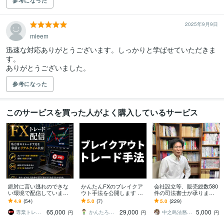
参考になった
2025年9月9日
mieem
迅速な対応ありがとうございます。しっかりと学ばせていただきま
す。

ありがとうございました。
参考になった
このサービスを買った人がよく購入しているサービス
絶対に言い逃れのできな
かんたんFXのブレイクア
会社設立等、販売総数580
い環境で配信しています
ウト手法を公開します 相
件の司法書士が承ります 3
【審査制】リアルタイム
場の高値安値更新で仕掛
65日、設立日を選べるよ
4.9
(54)
5.0
(7)
5.0
(229)
配信でエントリーから決
ける手堅いトレード手法
うになりました！
65,000
29,000
5,000
済を共有します
です
専業トレーダー maru
かんたろう＠かんたんFX
中之島法務事務所
円
円
円