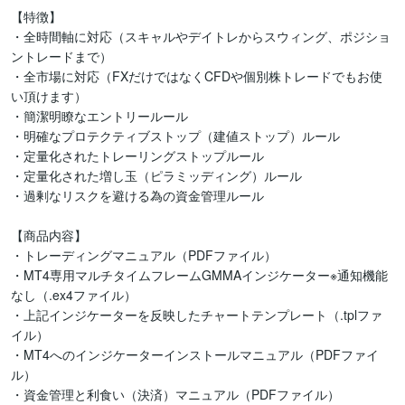
【特徴】

・全時間軸に対応（スキャルやデイトレからスウィング、ポジショ
ントレードまで）

・全市場に対応（FXだけではなくCFDや個別株トレードでもお使
い頂けます）

・簡潔明瞭なエントリールール

・明確なプロテクティブストップ（建値ストップ）ルール

・定量化されたトレーリングストップルール

・定量化された増し玉（ピラミッディング）ルール

・過剰なリスクを避ける為の資金管理ルール

【商品内容】

・トレーディングマニュアル（PDFファイル）

・MT4専用マルチタイムフレームGMMAインジケーター※通知機能
なし（.ex4ファイル）

・上記インジケーターを反映したチャートテンプレート（.tplファ
イル）

・MT4へのインジケーターインストールマニュアル（PDFファイ
ル）

・資金管理と利食い（決済）マニュアル（PDFファイル）
