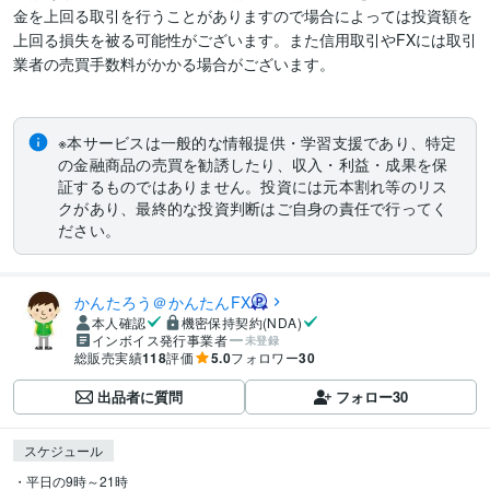
金を上回る取引を行うことがありますので場合によっては投資額を
上回る損失を被る可能性がございます。また信用取引やFXには取引
業者の売買手数料がかかる場合がございます。

※本サービスは一般的な情報提供・学習支援であり、特定
の金融商品の売買を勧誘したり、収入・利益・成果を保
証するものではありません。投資には元本割れ等のリス
クがあり、最終的な投資判断はご自身の責任で行ってく
ださい。
かんたろう＠かんたんFX
本人確認
機密保持契約(NDA)
インボイス発行事業者
未登録
総販売実績
118
評価
5.0
フォロワー
30
出品者に質問
フォロー
30
スケジュール
・平日の9時～21時
